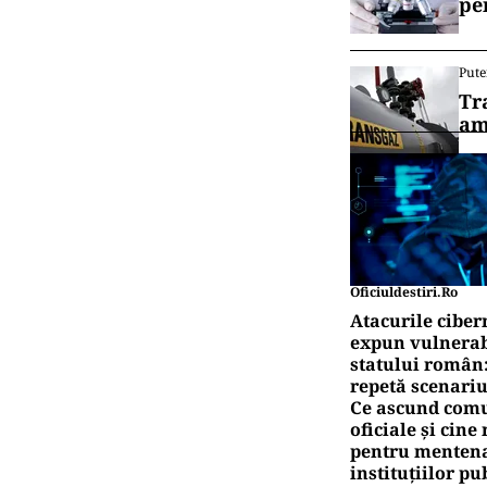
pe
Pute
Tr
am
Oficiuldestiri.ro
Atacurile ciber
expun vulnerabi
statului român
repetă scenariu
Ce ascund comu
oficiale și cin
pentru mentena
instituțiilor pu