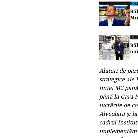
POLI
Băl
Min
ADM
Băl
noi
Alături de par
strategice ale
liniei M2 până
până la Gara P
lucrările de co
Alveolară și l
cadrul Institu
implementăm pr