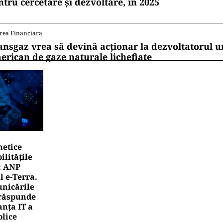
ntru cercetare și dezvoltare, în 2025
rea Financiara
ansgaz vrea să devină acționar la dezvoltatorul u
erican de gaze naturale lichefiate
netice
litățile
: ANP
l e‑Terra.
nicările
e răspunde
nța IT a
blice