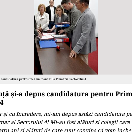
s candidatura pentru inca un mandat la Primaria Sectorului 4
uță și-a depus candidatura pentru Pri
 4
r și cu încredere, mi-am depus astăzi candidatura p
r al Sectorului 4! Mi-au fost alături si colegii care
atru ani și alături de care sunt convins că vom înche