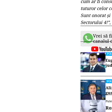
cum ar fi cons
tuturor celor 
Sunt onorat și
Sectorului 4!”
,
Vrei să f
canalul
POL
Eug
jud
POL
Ali
gun
Pute
Ro