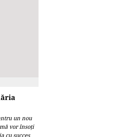
măria
entru un nou
 mă vor însoți
ia cu succes