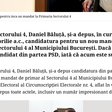
 pentru inca un mandat la Primaria Sectorului 4
torului 4, Daniel Băluță, și-a depus, în cur
aprilie a.c., candidatura pentru un nou ma
ectorului 4 al Municipiului București. Dacă
ndidat din partea PSD, iată că acum este su
rului 4, Daniel Băluță, și-a depus candidatura din 
mandat de primar al Sectorului 4 al Municipiului Bu
Electoral al Circumscripției Electorale nr. 4, aflat 
epus toate actele, inclusiv un număr impresionant 