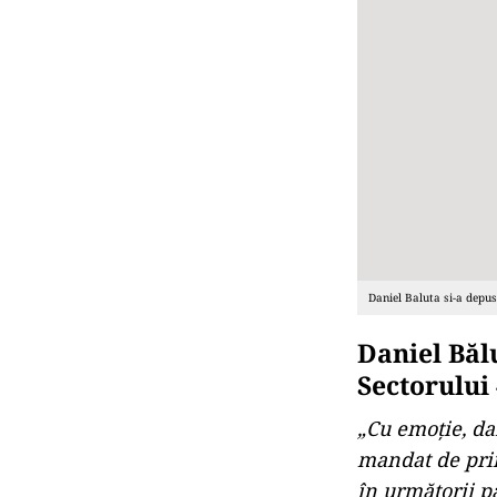
Daniel Baluta si-a depu
Daniel Băl
Sectorului
„Cu emoție, da
mandat de prima
în următorii p