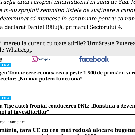
trucția unui aeroport internațional în zona de Sud.
M
ce m-au sprijinit semnând listele de susținere a cand
 determinat să muncesc în continuare pentru comun
 a declarat Daniel Băluță, primarul Sectorului 4.
ii mereu la curent cu toate știrile? Urmărește Puterea
 de WhatsApp
ITICĂ
en Tomac cere comasarea a peste 1.500 de primării și 
ețelor: „Nu mai putem funcționa”
ITICĂ
n Tișe atacă frontal conducerea PNL: „România a deveni
oi al investitorilor”
rea Financiara
mânia, țara UE cu cea mai redusă alocare bugetar