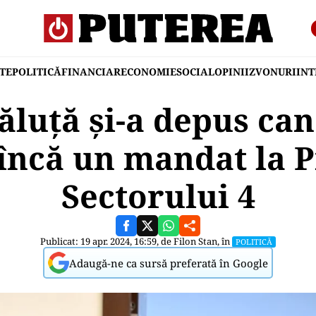
TE
POLITICĂ
FINANCIAR
ECONOMIE
SOCIAL
OPINII
ZVONURI
IN
ăluță și-a depus ca
încă un mandat la 
Sectorului 4
Publicat: 19 apr. 2024, 16:59, de
Filon Stan
, în
POLITICĂ
Adaugă-ne ca sursă preferată în Google