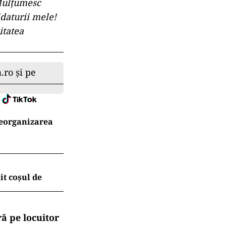
ulțumesc
idaturii mele!
itatea
.ro și pe
reorganizarea
t coșul de
ă pe locuitor