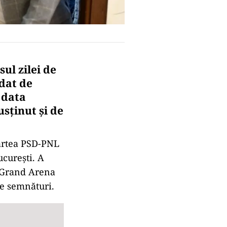
sul zilei de
ndat de
 data
sținut și de
partea PSD-PNL
curești. A
în Grand Arena
de semnături.