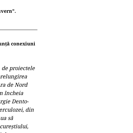
uvern”.
nunță conexiuni
 de proiectele
prelungirea
ara de Nord
m încheia
urgie Dento-
erculozei, din
nua să
ureștiului,