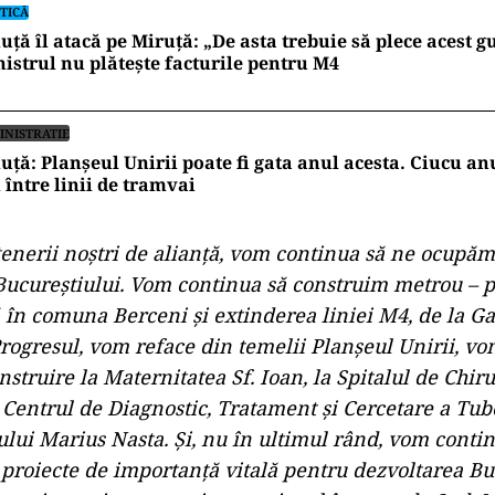
TICĂ
uță îl atacă pe Miruță: „De asta trebuie să plece acest g
istrul nu plătește facturile pentru M4
INISTRATIE
uță: Planșeul Unirii poate fi gata anul acesta. Ciucu a
 între linii de tramvai
tenerii noștri de alianță, vom continua să ne ocupăm
 Bucureștiului. Vom continua să construim metrou – 
 în comuna Berceni și extinderea liniei M4, de la G
rogresul, vom reface din temelii Planșeul Unirii, vo
nstruire la Maternitatea Sf. Ioan, la Spitalul de Chir
a Centrul de Diagnostic, Tratament și Cercetare a Tub
tului Marius Nasta. Și, nu în ultimul rând, vom conti
oiecte de importanță vitală pentru dezvoltarea Buc