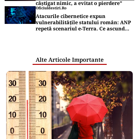
câștigat nimic, a evitat o pierdere”
Oficiuldestiri.ro
Atacurile cibernetice expun
vulnerabilitățile statului român: ANP
repetă scenariul e‑Terra. Ce ascund
comunicările oficiale și cine răspunde
pentru mentenanța IT a instituțiilor
publice
Alte Articole Importante