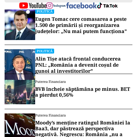
POLITICĂ
Eugen Tomac cere comasarea a peste
1.500 de primării și reorganizarea
județelor: „Nu mai putem funcționa”
POLITICĂ
Alin Tișe atacă frontal conducerea
PNL: „România a devenit coșul de
gunoi al investitorilor”
Puterea Financiara
BVB încheie săptămâna pe minus. BET
a pierdut 0,56%
Puterea Financiara
Moody’s menține ratingul României la
Baa3, dar păstrează perspectiva
negativă. Negrescu: România „nu a