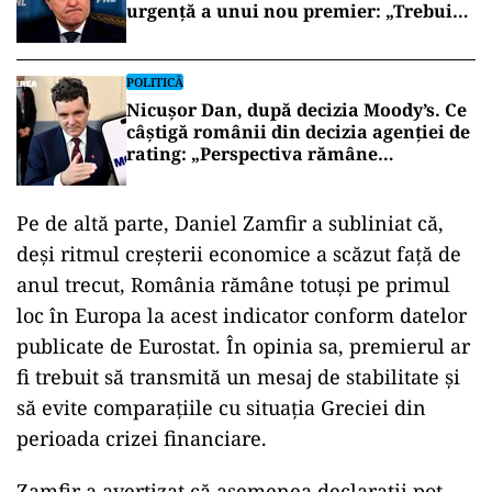
urgență a unui nou premier: „Trebuie
să iasă fum alb de la Cotroceni!”
POLITICĂ
Nicușor Dan, după decizia Moody’s. Ce
câștigă românii din decizia agenției de
rating: „Perspectiva rămâne
rezervată”
Pe de altă parte, Daniel Zamfir a subliniat că,
deși ritmul creșterii economice a scăzut față de
anul trecut, România rămâne totuși pe primul
loc în Europa la acest indicator conform datelor
publicate de Eurostat. În opinia sa, premierul ar
fi trebuit să transmită un mesaj de stabilitate și
să evite comparațiile cu situația Greciei din
perioada crizei financiare.
Zamfir a avertizat că asemenea declarații pot