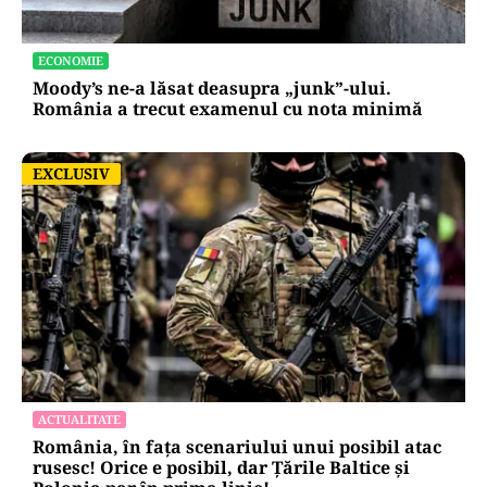
ECONOMIE
Moody’s ne-a lăsat deasupra „junk”-ului.
România a trecut examenul cu nota minimă
EXCLUSIV
EXCLUSIV
ACTUALITATE
România, în fața scenariului unui posibil atac
rusesc! Orice e posibil, dar Țările Baltice și