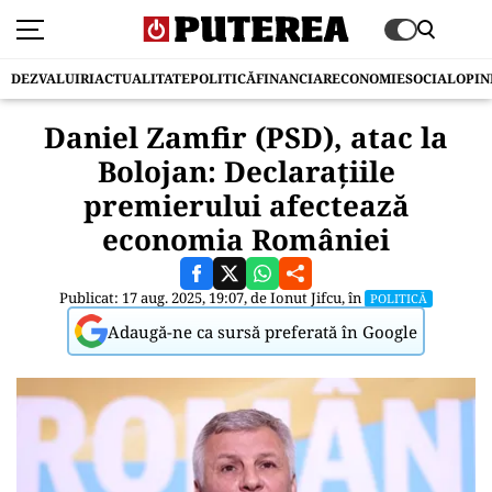
DEZVALUIRI
ACTUALITATE
POLITICĂ
FINANCIAR
ECONOMIE
SOCIAL
OPIN
Daniel Zamfir (PSD), atac la
Bolojan: Declarațiile
premierului afectează
economia României
Publicat: 17 aug. 2025, 19:07, de
Ionut Jifcu
, în
POLITICĂ
Adaugă-ne ca sursă preferată în Google