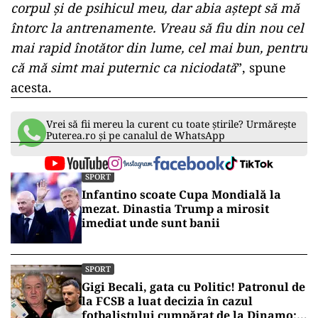
corpul și de psihicul meu, dar abia aștept să mă
întorc la antrenamente. Vreau să fiu din nou cel
mai rapid înotător din lume, cel mai bun, pentru
că mă simt mai puternic ca niciodată
”, spune
acesta.
Vrei să fii mereu la curent cu toate știrile? Urmărește
Puterea.ro și pe canalul de WhatsApp
SPORT
Infantino scoate Cupa Mondială la
mezat. Dinastia Trump a mirosit
imediat unde sunt banii
SPORT
Gigi Becali, gata cu Politic! Patronul de
la FCSB a luat decizia în cazul
fotbalistului cumpărat de la Dinamo: