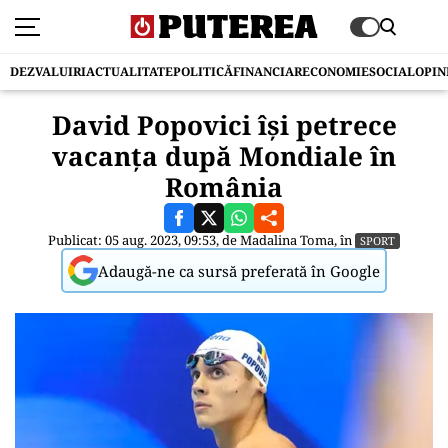
DEZVALUIRI
ACTUALITATE
POLITICĂ
FINANCIAR
ECONOMIE
SOCIAL
OPIN
David Popovici își petrece
vacanța după Mondiale în
România
Publicat: 05 aug. 2023, 09:53, de
Madalina Toma
, în
SPORT
Adaugă-ne ca sursă preferată în Google