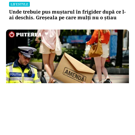
LIFESTYLE
Unde trebuie pus muștarul în frigider după ce l-
ai deschis. Greșeala pe care mulți nu o știau
LIFESTYLE
Locul din România unde trotinetele vor fi
interzise în parcuri. Cine riscă amenzi de până
la 5.000 de lei