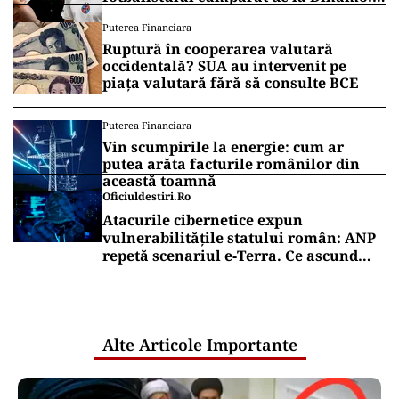
„Fac curățenie! Nu e de echipa asta”
Puterea Financiara
Ruptură în cooperarea valutară
occidentală? SUA au intervenit pe
piața valutară fără să consulte BCE
Puterea Financiara
Vin scumpirile la energie: cum ar
putea arăta facturile românilor din
această toamnă
Oficiuldestiri.ro
Atacurile cibernetice expun
vulnerabilitățile statului român: ANP
repetă scenariul e‑Terra. Ce ascund
comunicările oficiale și cine răspunde
pentru mentenanța IT a instituțiilor
publice
Alte Articole Importante