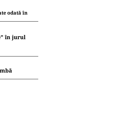
ate odată în
” în jurul
himbă