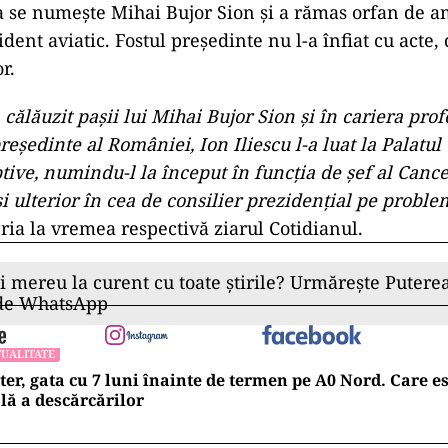
ta se numește Mihai Bujor Sion și a rămas orfan de am
ent aviatic. Fostul președinte nu l-a înfiat cu acte, d
r.
a călăuzit paşii lui Mihai Bujor Sion şi în cariera pro
reşedinte al României, Ion Iliescu l-a luat la Palatul
tive, numindu-l la început în funcţia de şef al Cance
şi ulterior în cea de consilier prezidenţial pe probl
cria la vremea respectivă ziarul Cotidianul.
ii mereu la curent cu toate știrile? Urmărește Puterea
 de WhatsApp
UALITATE
ter, gata cu 7 luni înainte de termen pe A0 Nord. Care es
lă a descărcărilor