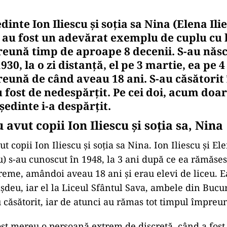
dinte Ion Iliescu și soția sa Nina (Elena Il
) au fost un adevărat exemplu de cuplu cu 
reună timp de aproape 8 decenii. S-au născ
1930, la o zi distanță, el pe 3 martie, ea pe 4
eună de când aveau 18 ani. S-au căsătorit 
u fost de nedespărțit. Pe cei doi, acum do
ședinte i-a despărțit.
 avut copii Ion Iliescu și soția sa, Nina
t copii Ion Iliescu și soția sa Nina. Ion Iliescu și El
) s-au cunoscut în 1948, la 3 ani după ce ea rămăse
vreme, amândoi aveau 18 ani și erau elevi de liceu. E
șdeu, iar el la Liceul Sfântul Sava, ambele din Bucur
u căsătorit, iar de atunci au rămas tot timpul împreu
fost mereu o persoană extrem de discretă, când a fost