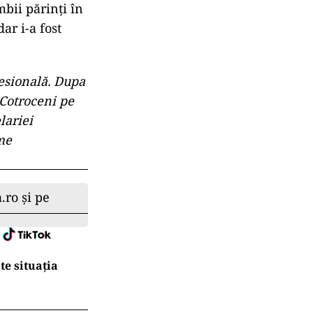
bii părinți în
ar i-a fost
fesională. Dupa
 Cotroceni pe
lariei
eme
.ro și pe
te situația