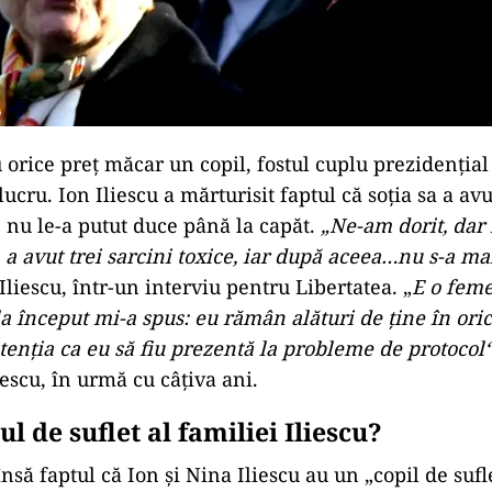
u orice preț măcar un copil, fostul cuplu prezidențial
lucru. Ion Iliescu a mărturisit faptul că soția sa a avu
e nu le-a putut duce până la capăt.
„Ne-am dorit, dar 
 a avut trei sarcini toxice, iar după aceea…nu s-a ma
Iliescu, într-un interviu pentru Libertatea. „
E o feme
la început mi-a spus: eu rămân alături de ține în ori
etenția ca eu să fiu prezentă la probleme de protocol
iescu, în urmă cu câțiva ani.
iul de suflet al familiei Iliescu?
nsă faptul că Ion și Nina Iliescu au un „copil de sufl