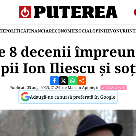
TE
POLITICĂ
FINANCIAR
ECONOMIE
SOCIAL
OPINII
ZVONURI
IN
 8 decenii împreun
pii Ion Iliescu și soț
Publicat: 05 aug. 2025, 21:29, de
Marian Apipie
, în
ACTUALITATE
Adaugă-ne ca sursă preferată în Google