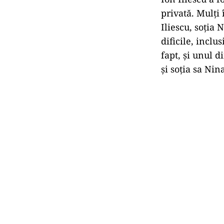
privată. Mulți 
Iliescu, soția 
dificile, inclu
fapt, și unul d
și soția sa Nin