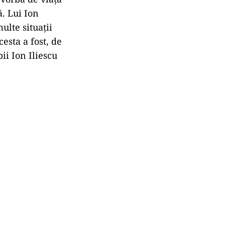
ă. Lui Ion
ulte situații
esta a fost, de
pii Ion Iliescu