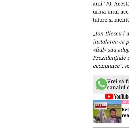
anii ’70. Aces
urma unui accid
tutore și mento
„Ion Iliescu i-
instalarea ca p
«fiul» său adop
Prezidenţiale 
economice“,
s
Vrei să f
canalul
ACT
Ret
rea