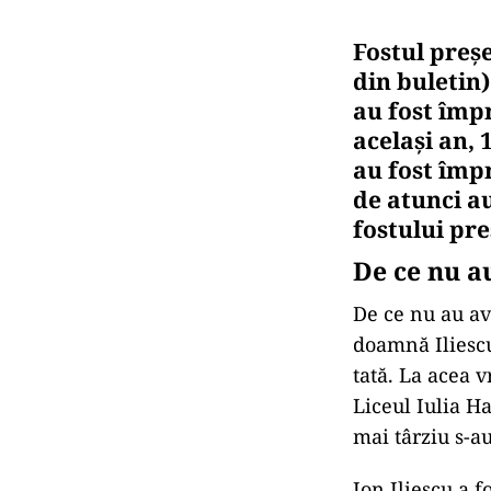
Fostul preșe
din buletin
au fost împ
același an, 
au fost împr
de atunci a
fostului pre
De ce nu au
De ce nu au avu
doamnă Iliescu
tată. La acea 
Liceul Iulia Ha
mai târziu s-a
Ion Iliescu a 