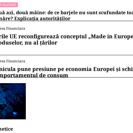
UALITATE
ă azi, două mâine: de ce barjele nu sunt scufundate to
ăre? Explicația autorităților
rea Financiara
rile UE reconfigurează conceptul „Made in Europe
oduselor, nu al țărilor
rea Financiara
nicula pune presiune pe economia Europei și sc
mportamentul de consum
netice