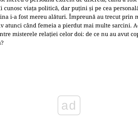
îi cunosc viața politică, dar puțini și pe cea personal
Nina i-a fost mereu alături. Împreună au trecut prin m
siv atunci când femeia a pierdut mai multe sarcini. Ac
intre misterele relației celor doi: de ce nu au avut co
a?
Play