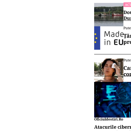
ACT
Dou
Dun
Pute
Ță
pr
Pute
Ca
co
Oficiuldestiri.ro
Atacurile ciber