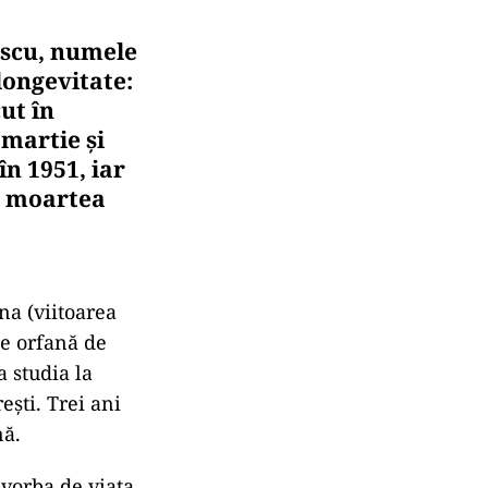
iescu, numele
longevitate:
ut în
 martie și
în 1951, iar
ar moartea
ena (viitoarea
se orfană de
a studia la
ești. Trei ani
nă.
 vorba de viața