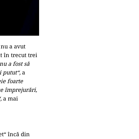
 nu a avut
t în trecut trei
nu a fost să
i putut“,
a
ie foarte
ce împrejurări,
“,
a mai
et“ încă din