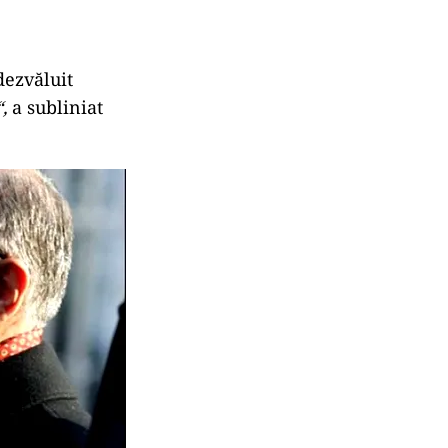
dezvăluit
,
a subliniat