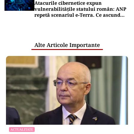
Atacurile cibernetice expun
vulnerabilitățile statului român: ANP
repetă scenariul e‑Terra. Ce ascund
comunicările oficiale și cine răspunde
pentru mentenanța IT a instituțiilor
publice
Alte Articole Importante
ACTUALITATE