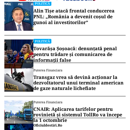
POLITICĂ
Alin Tișe atacă frontal conducerea
PNL: „România a devenit coșul de
gunoi al investitorilor”
POLITICĂ
Tovarășa Șoșoacă: denunțată penal
pentru trădare și comunicarea de
informații false
Puterea Financiara
Transgaz vrea să devină acționar la
dezvoltatorul unui terminal american
de gaze naturale lichefiate
Puterea Financiara
CNAIR: Aplicarea tarifelor pentru
rovinietă și sistemul TollRo va începe
la 1 octombrie
Oficiuldestiri.ro