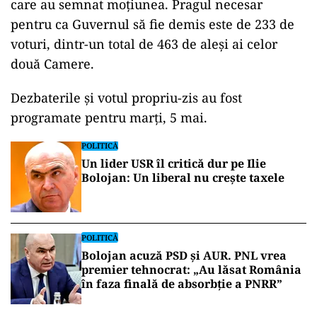
care au semnat moțiunea. Pragul necesar
pentru ca Guvernul să fie demis este de 233 de
voturi, dintr-un total de 463 de aleși ai celor
două Camere.
Dezbaterile și votul propriu-zis au fost
programate pentru marți, 5 mai.
POLITICĂ
Un lider USR îl critică dur pe Ilie
Bolojan: Un liberal nu crește taxele
POLITICĂ
Bolojan acuză PSD și AUR. PNL vrea
premier tehnocrat: „Au lăsat România
în faza finală de absorbţie a PNRR”