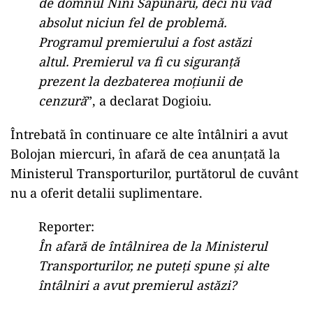
de domnul Nini Săpunaru
, deci nu văd
absolut niciun fel de problemă.
Programul premierului a fost astăzi
altul. Premierul va fi cu siguranță
prezent la dezbaterea moțiunii de
cenzură
”, a declarat Dogioiu.
Întrebată în continuare ce alte întâlniri a avut
Bolojan miercuri, în afară de cea anunțată la
Ministerul Transporturilor, purtătorul de cuvânt
nu a oferit detalii suplimentare.
Reporter:
Î
n
afară
de
întâlnirea
de
la
Ministerul
Transporturilor,
ne
puteți
spune
și
alte
întâlniri
a
avut
premierul
astăzi?