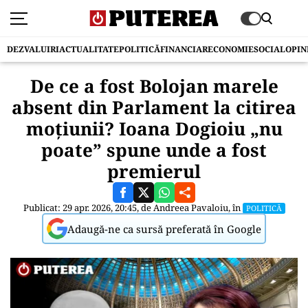
DEZVALUIRI
ACTUALITATE
POLITICĂ
FINANCIAR
ECONOMIE
SOCIAL
OPIN
De ce a fost Bolojan marele
absent din Parlament la citirea
moțiunii? Ioana Dogioiu „nu
poate” spune unde a fost
premierul
Publicat: 29 apr. 2026, 20:45, de
Andreea Pavaloiu
, în
POLITICĂ
Adaugă-ne ca sursă preferată în Google