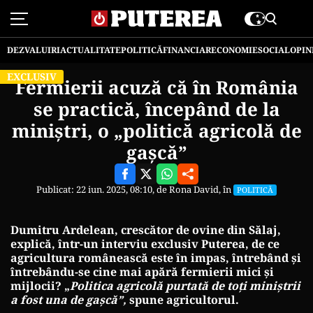
DEZVALUIRI
ACTUALITATE
POLITICĂ
FINANCIAR
ECONOMIE
SOCIAL
OPIN
EXCLUSIV
Fermierii acuză că în România
se practică, începând de la
miniștri, o „politică agricolă de
gașcă”
Publicat: 22 iun. 2025, 08:10, de
Rona David
, în
POLITICĂ
Dumitru Ardelean, crescător de ovine din Sălaj,
explică, într-un interviu exclusiv Puterea, de ce
agricultura românească este în impas, întrebând și
întrebându-se cine mai apără fermierii mici și
mijlocii? „
Politica agricolă purtată de toți miniștrii
a fost una de gașcă”,
spune agricultorul.