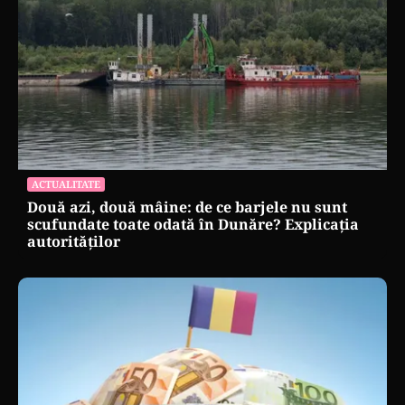
ACTUALITATE
Două azi, două mâine: de ce barjele nu sunt
scufundate toate odată în Dunăre? Explicația
autorităților