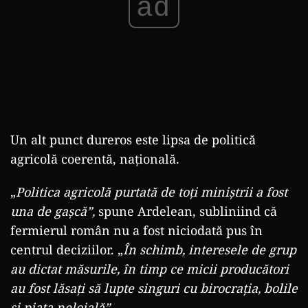
ad
Un alt punct dureros este lipsa de politică
agricolă coerentă, națională.
„
Politica agricolă purtată de toți miniștrii a fost
una de gașcă”,
spune Ardelean, subliniind că
fermierul român nu a fost niciodată pus în
centrul deciziilor. „
În schimb, interesele de grup
au dictat măsurile, în timp ce micii producători
au fost lăsați să lupte singuri cu birocrația, bolile
și piața neloială”.