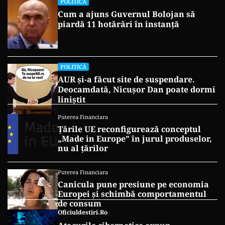
POLITICĂ
Cum a ajuns Guvernul Bolojan să
piardă 11 hotărâri în instanță
POLITICĂ
AUR și-a făcut site de suspendare.
Deocamdată, Nicușor Dan poate dormi
liniștit
Puterea Financiara
Țările UE reconfigurează conceptul
„Made in Europe” în jurul produselor,
nu al țărilor
Puterea Financiara
Canicula pune presiune pe economia
Europei și schimbă comportamentul
de consum
Oficiuldestiri.ro