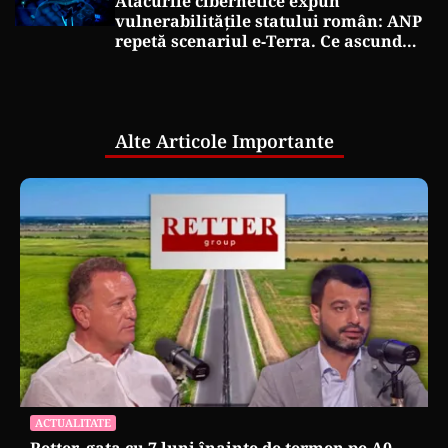
Atacurile cibernetice expun
vulnerabilitățile statului român: ANP
repetă scenariul e‑Terra. Ce ascund
comunicările oficiale și cine răspunde
pentru mentenanța IT a instituțiilor
publice
Alte Articole Importante
ACTUALITATE
Retter, gata cu 7 luni înainte de termen pe A0