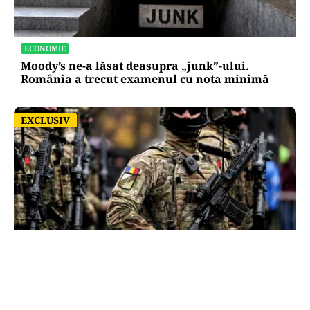
ECONOMIE
Moody’s ne-a lăsat deasupra „junk”-ului.
România a trecut examenul cu nota minimă
EXCLUSIV
EXCLUSIV
ACTUALITATE
România, în fața scenariului unui posibil atac
rusesc! Orice e posibil, dar Țările Baltice și