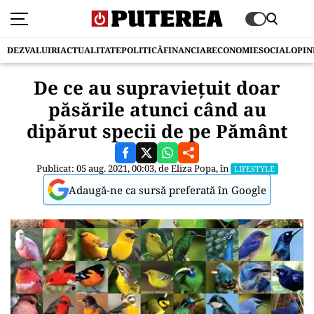
DEZVALUIRI
ACTUALITATE
POLITICĂ
FINANCIAR
ECONOMIE
SOCIAL
OPIN
De ce au supraviețuit doar
păsările atunci când au
dipărut specii de pe Pământ
Publicat: 05 aug. 2021, 00:03, de
Eliza Popa
, în
LIFESTYLE
Adaugă-ne ca sursă preferată în Google