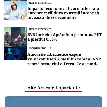
Puterea Financiara
Impactul economic al verii infernale
europene: căldura extremă începe să
lovească direct economia
Puterea Financiara
BVB încheie săptămâna pe minus. BET
a pierdut 0,56%
Oficiuldestiri.ro
Atacurile cibernetice expun
vulnerabilitățile statului român: ANP
repetă scenariul e‑Terra. Ce ascund
comunicările oficiale și cine răspunde
pentru mentenanța IT a instituțiilor
publice
Alte Articole Importante