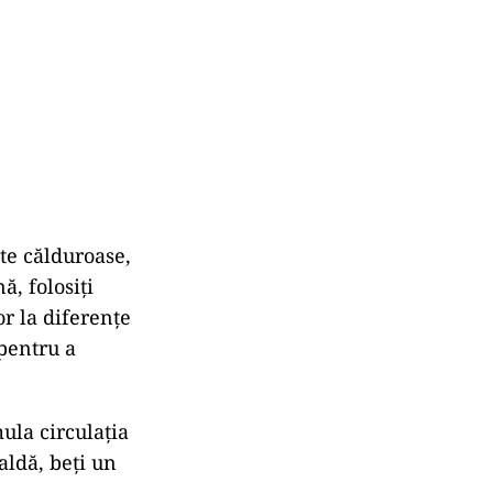
ete călduroase,
, folosiți
or la diferențe
 pentru a
ula circulația
aldă, beți un