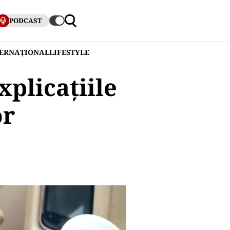
PODCAST
TERNAȚIONAL
LIFESTYLE
xplicațiile
or