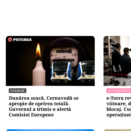
ENERGIE
ACTUALITATE
Dunărea seacă, Cernavodă se
e-Terra r
apropie de oprirea totală.
viitoare, 
Guvernul a trimis o alertă
blocaj. Cu
Comisiei Europene
operațiun