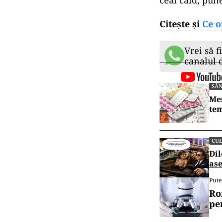
ceai cald, pune
Citește și
Ce o
Vrei să f
canalul
SĂ
Mes
tem
CU
Dil
ase
Pute
Ro
pe