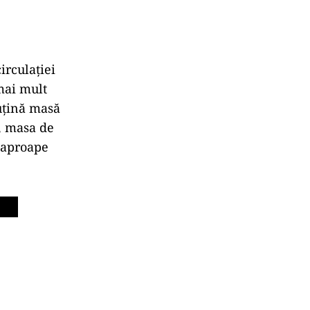
irculației
mai mult
puțină masă
, masa de
e aproape