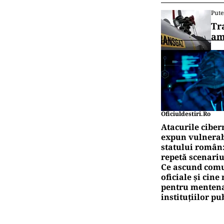
Pute
Tr
am
Oficiuldestiri.ro
Atacurile ciber
expun vulnerabi
statului român
repetă scenariu
Ce ascund comu
oficiale și cin
pentru mentena
instituțiilor pu