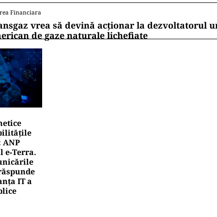
rea Financiara
ansgaz vrea să devină acționar la dezvoltatorul u
erican de gaze naturale lichefiate
netice
litățile
: ANP
l e‑Terra.
nicările
e răspunde
nța IT a
blice