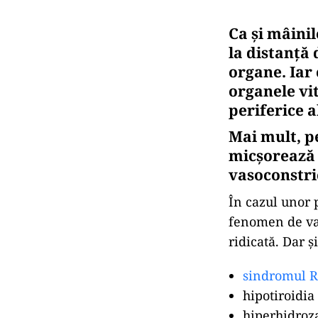
Ca și mâinil
la distanță 
organe. Iar 
organele vit
periferice a
Mai mult, p
micșorează 
vasoconstri
În cazul unor 
fenomen de vas
ridicată. Dar ș
sindromul 
hipotiroidia
hiperhidroza