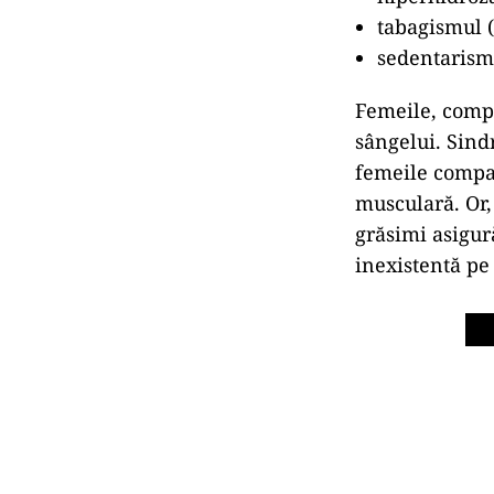
tabagismul (
sedentarism
Femeile, compa
sângelui. Sin
femeile compar
musculară. Or,
grăsimi asigur
inexistentă pe