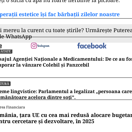
ți o sticlă cu apă nu foarte fierbinte la picioare.
perații estetice își fac bărbații zilelor noastre
ii mereu la curent cu toate știrile? Urmărește Puterea
 de WhatsApp
NĂTATE
ajul Agenției Naționale a Medicamentului: De ce au fos
porar la vânzare Colebil și Panzcebil
LTURĂ
eme lingvistice: Parlamentul a legalizat „persoana care 
mănătoare acelora dintre soți”.
rea Financiara
mânia, țara UE cu cea mai redusă alocare bugetar
ntru cercetare și dezvoltare, în 2025