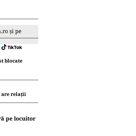
.ro și pe
t blocate
are relații
ă pe locuitor