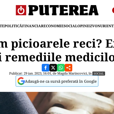
TE
POLITICĂ
FINANCIAR
ECONOMIE
SOCIAL
OPINII
ZVONURI
IN
 picioarele reci? E
i remediile medicil
Publicat: 29 ian. 2023, 16:01, de
Magda Marincovici
, în
SOCIAL
Adaugă-ne ca sursă preferată în Google