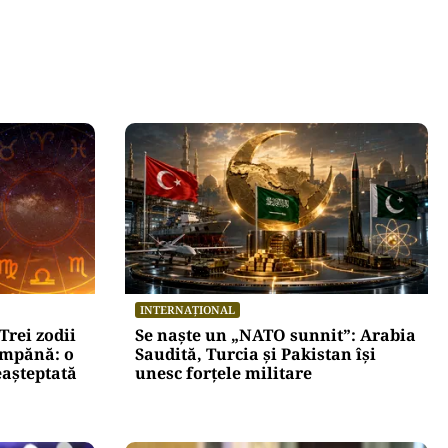
INTERNAȚIONAL
Trei zodii
Se naște un „NATO sunnit”: Arabia
umpănă: o
Saudită, Turcia și Pakistan își
eașteptată
unesc forțele militare