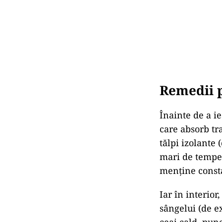
Remedii p
Înainte de a ie
care absorb tr
tălpi izolante 
mari de tempera
menține const
Iar în interio
sângelui (de ex