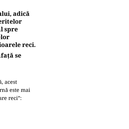
ului, adică
eritelor
al spre
elor
ioarele reci.
față se
, acest
rnă este mai
are reci”: