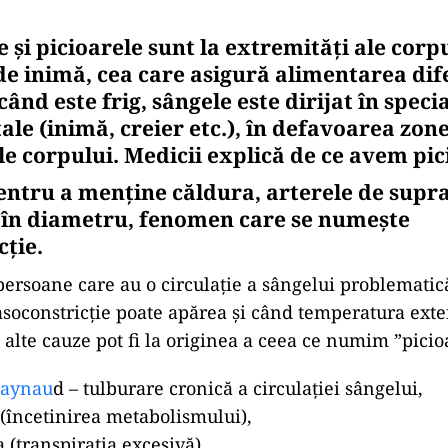
e și picioarele sunt la extremități ale corp
de inimă, cea care asigură alimentarea dif
când este frig, sângele este dirijat în speci
ale (inimă, creier etc.), în defavoarea zon
le corpului. Medicii explică de ce avem pic
entru a menține căldura, arterele de supra
în diametru, fenomen care se numește
cție.
persoane care au o circulație a sângelui problematică
oconstricție poate apărea și când temperatura exte
i alte cauze pot fi la originea a ceea ce numim ”picio
Raynau
d – tulburare cronică a circulației sângelui,
 (încetinirea metabolismului),
 (transpirația excesivă),