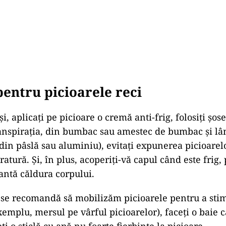
entru picioarele reci
și, aplicați pe picioare o cremă anti-frig, folosiți șos
anspirația, din bumbac sau amestec de bumbac și lână
(din pâslă sau aluminiu), evitați expunerea picioarel
tură. Și, în plus, acoperiți-vă capul când este frig,
antă căldura corpului.
r, se recomandă să mobilizăm picioarele pentru a stim
emplu, mersul pe vârful picioarelor), faceți o baie c