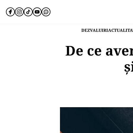
DEZVALUIRI
ACTUALITA
De ce avem
ș