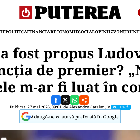
TE
POLITICĂ
FINANCIAR
ECONOMIE
SOCIAL
OPINII
ZVONURI
IN
 a fost propus Ludo
ncția de premier? „
le m-ar fi luat în c
Publicat: 27 mai 2026, 09:01, de
Alexandru Catalan
, în
POLITICĂ
Adaugă-ne ca sursă preferată în Google