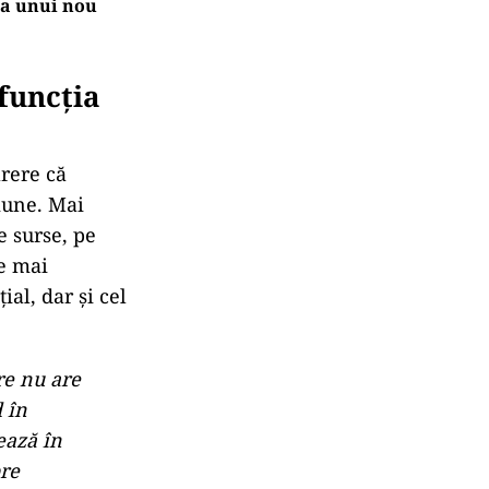
ea unui nou
funcția
ărere că
iune. Mai
e surse, pe
le mai
al, dar și cel
re nu are
 în
ează în
pre