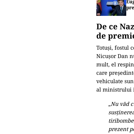
Eug
pre
De ce Naz
de premi
Totuși, fostul 
Nicușor Dan n
mult, el respi
care președinte
vehiculate sunt
al ministrului
„
Nu văd c
susținere
tiribombe,
prezent pe