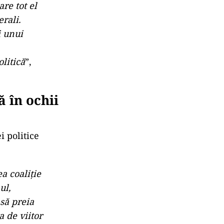
re tot el
erali.
i unui
litică
”,
 în ochii
i politice
a coaliție
ul,
 să preia
 de viitor