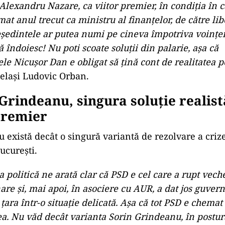
lexandru Nazare, ca viitor premier, în condiția în ca
mat anul trecut ca ministru al finanțelor, de către lib
eședintele ar putea numi pe cineva împotriva voințe
 îndoiesc! Nu poti scoate soluții din palarie, așa că
le Nicușor Dan e obligat să țină cont de realitatea po
elași Ludovic Orban.
Grindeanu, singura soluție realistă
premier
u există decât o singură variantă de rezolvare a crize
ucurești.
a politică ne arată clar că PSD e cel care a rupt veche
re și, mai apoi, în asociere cu AUR, a dat jos guvern
ara într-o situație delicată. Așa că tot PSD e chemat
a. Nu văd decât varianta Sorin Grindeanu, în postura