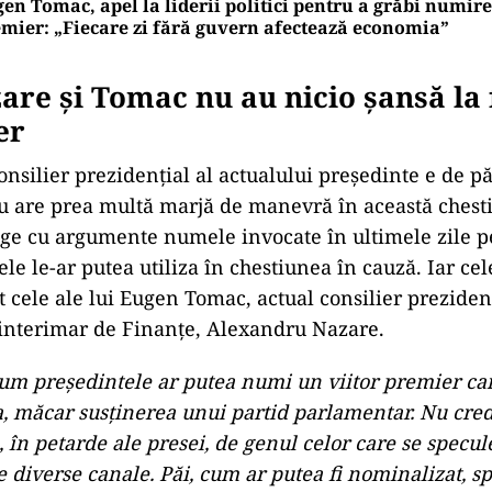
en Tomac, apel la liderii politici pentru a grăbi numir
mier: „Fiecare zi fără guvern afectează economia”
are și Tomac nu au nicio șansă la 
er
consilier prezidențial al actualului președinte e de p
u are prea multă marjă de manevră în această chest
nge cu argumente numele invocate în ultimele zile p
le le-ar putea utiliza în chestiunea în cauză. Iar ce
 cele ale lui Eugen Tomac, actual consilier prezidenți
 interimar de Finanțe, Alexandru Nazare.
um președintele ar putea numi un viitor premier ca
a, măcar susținerea unui partid parlamentar. Nu cred
 în petarde ale presei, de genul celor care se specul
 diverse canale. Păi, cum ar putea fi nominalizat, s