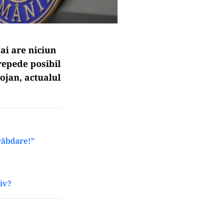
ai are niciun
 repede posibil
ojan, actualul
răbdare!”
iv?