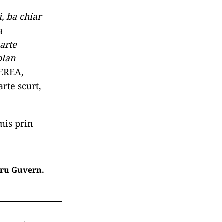
, ba chiar
a
oarte
plan
TEREA,
arte scurt,
mis prin
tru Guvern.