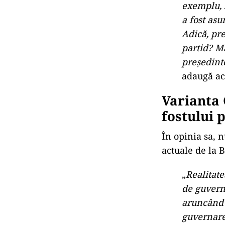
exemplu, A
a fost asu
Adică, pr
partid? Mă
președinte
adaugă ac
Varianta 
fostului 
În opinia sa, n
actuale de la B
„
Realitate
de guverna
aruncând ț
guvernare