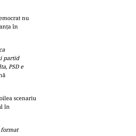
democrat nu
lanța în
ca
i partid
lta, PSD e
ună
oilea scenariu
l în
 format