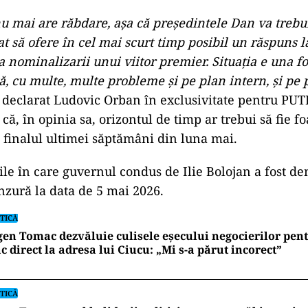
u mai are răbdare, așa că președintele Dan va trebui
at să ofere în cel mai scurt timp posibil un răspuns l
 nominalizarii unui viitor premier. Situația e una f
, cu multe, multe probleme și pe plan intern, și pe 
a declarat Ludovic Orban în exclusivitate pentru PU
ă, în opinia sa, orizontul de timp ar trebui să fie fo
 finalul ultimei săptămâni din luna mai.
iile în care guvernul condus de Ilie Bolojan a fost de
zură la data de 5 mai 2026.
TICĂ
en Tomac dezvăluie culisele eșecului negocierilor pen
c direct la adresa lui Ciucu: „Mi s-a părut incorect”
TICĂ