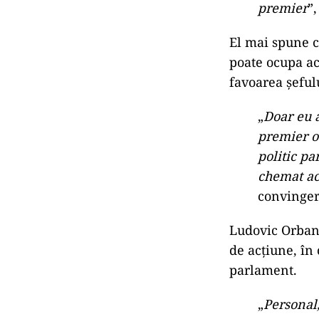
premier
”,
El mai spune c
poate ocupa ace
favoarea șeful
„
Doar eu a
premier o 
politic pa
chemat acu
convinger
Ludovic Orban 
de acțiune, în
parlament.
„
Personal