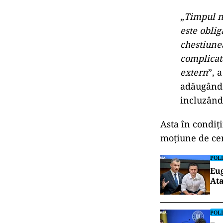
„
Timpul n
este oblig
chestiunea
complicată
extern
”, 
adăugând c
incluzând
Asta în condiț
moțiune de cen
POLI
Eug
Ata
POLI