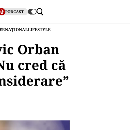
PODCAST
TERNAȚIONAL
LIFESTYLE
vic Orban
Nu cred că
onsiderare”