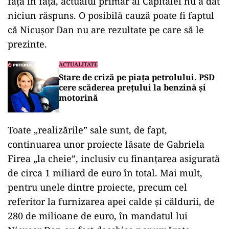
față în față, actualul primar al Capitalei nu a dat
niciun răspuns. O posibilă cauză poate fi faptul
că Nicușor Dan nu are rezultate pe care să le
prezinte.
ACTUALITATE
Stare de criză pe piața petrolului. PSD
cere scăderea prețului la benzină și
motorină
Toate „realizările” sale sunt, de fapt,
continuarea unor proiecte lăsate de Gabriela
Firea „la cheie”, inclusiv cu finanțarea asigurată
de circa 1 miliard de euro în total. Mai mult,
pentru unele dintre proiecte, precum cel
referitor la furnizarea apei calde și căldurii, de
280 de milioane de euro, în mandatul lui