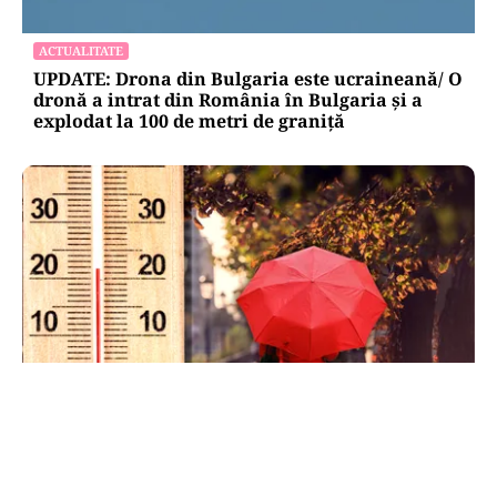
ACTUALITATE
UPDATE: Drona din Bulgaria este ucraineană/ O
dronă a intrat din România în Bulgaria şi a
explodat la 100 de metri de graniţă
METEO
Când scad temperaturile în București sub 25 de
grade. Ce arată prognoza pentru septembrie