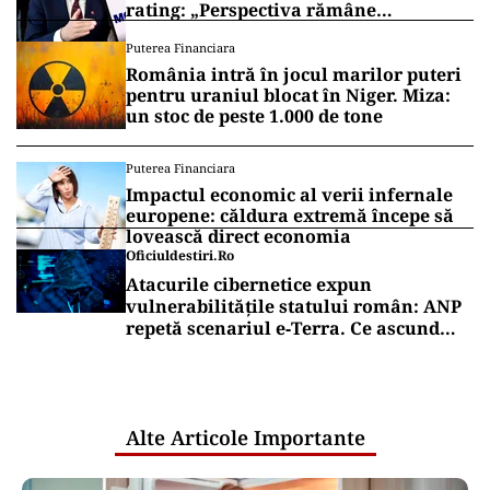
rating: „Perspectiva rămâne
rezervată”
Puterea Financiara
România intră în jocul marilor puteri
pentru uraniul blocat în Niger. Miza:
un stoc de peste 1.000 de tone
Puterea Financiara
Impactul economic al verii infernale
europene: căldura extremă începe să
lovească direct economia
Oficiuldestiri.ro
Atacurile cibernetice expun
vulnerabilitățile statului român: ANP
repetă scenariul e‑Terra. Ce ascund
comunicările oficiale și cine răspunde
pentru mentenanța IT a instituțiilor
publice
Alte Articole Importante