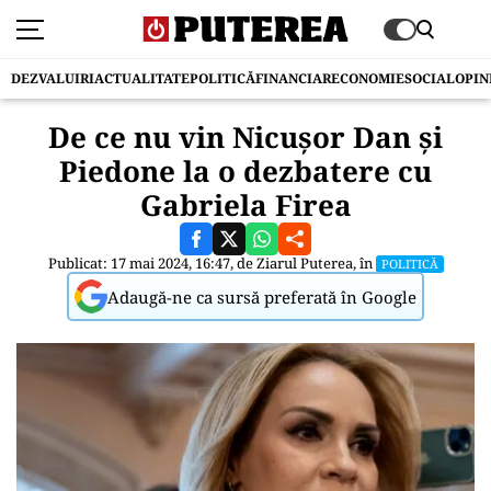
DEZVALUIRI
ACTUALITATE
POLITICĂ
FINANCIAR
ECONOMIE
SOCIAL
OPIN
De ce nu vin Nicușor Dan și
Piedone la o dezbatere cu
Gabriela Firea
Publicat: 17 mai 2024, 16:47, de
Ziarul Puterea
, în
POLITICĂ
Adaugă-ne ca sursă preferată în Google