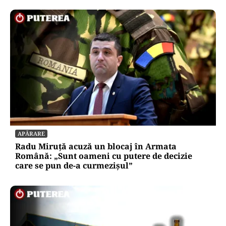
APĂRARE
Radu Miruță acuză un blocaj în Armata
Română: „Sunt oameni cu putere de decizie
care se pun de-a curmezișul”