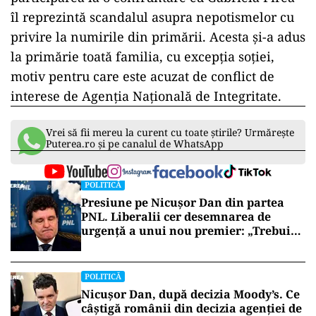
îl reprezintă scandalul asupra nepotismelor cu
privire la numirile din primării. Acesta și-a adus
la primărie toată familia, cu excepția soției,
motiv pentru care este acuzat de conflict de
interese de Agenția Națională de Integritate.
Vrei să fii mereu la curent cu toate știrile? Urmărește
Puterea.ro și pe canalul de WhatsApp
POLITICĂ
Presiune pe Nicușor Dan din partea
PNL. Liberalii cer desemnarea de
urgență a unui nou premier: „Trebuie
să iasă fum alb de la Cotroceni!”
POLITICĂ
Nicușor Dan, după decizia Moody’s. Ce
câștigă românii din decizia agenției de