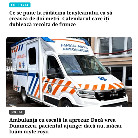
LIFESTYLE
Ce se pune la rădăcina leușteanului ca să
crească de doi metri. Calendarul care îți
dublează recolta de frunze
SOCIAL
Ambulanța cu escală la aprozar. Dacă vrea
Dumnezeu, pacientul ajunge; dacă nu, măcar
luăm niște roșii