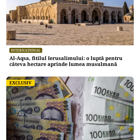
INTERNAȚIONAL
Al-Aqsa, fitilul Ierusalimului: o luptă pentru
câteva hectare aprinde lumea musulmană
EXCLUSIV
EXCLUSIV