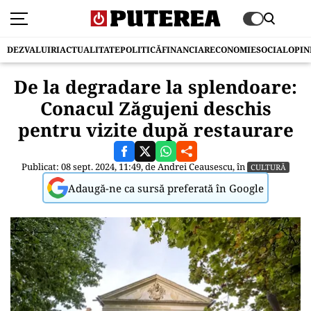
DEZVALUIRI
ACTUALITATE
POLITICĂ
FINANCIAR
ECONOMIE
SOCIAL
OPIN
De la degradare la splendoare:
Conacul Zăgujeni deschis
pentru vizite după restaurare
Publicat: 08 sept. 2024, 11:49, de
Andrei Ceausescu
, în
CULTURĂ
Adaugă-ne ca sursă preferată în Google