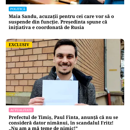
POLITICĂ
Maia Sandu, acuzații pentru cei care vor să o
suspende din funcție. Președinta spune că
inițiativa e coordonată de Rusia
EXCLUSIV
EXCLUSIV
ACTUALITATE
Prefectul de Timiș, Paul Finta, anunță că nu se
consideră dator nimănui, în scandalul Fritz!
„Nu am a mă teme de nimic!”