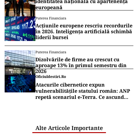
identitatea națională cu apartenența
europeană
Puterea Financiara
Acțiunile europene rescriu recordurile
în 2026. Inteligența artificială schimbă
liderii bursei
Puterea Financiara
Dizolvările de firme au crescut cu
aproape 13% în primul semestru din
2026
Oficiuldestiri.ro
Atacurile cibernetice expun
vulnerabilitățile statului român: ANP
repetă scenariul e‑Terra. Ce ascund
comunicările oficiale și cine răspunde
pentru mentenanța IT a instituțiilor
publice
Alte Articole Importante