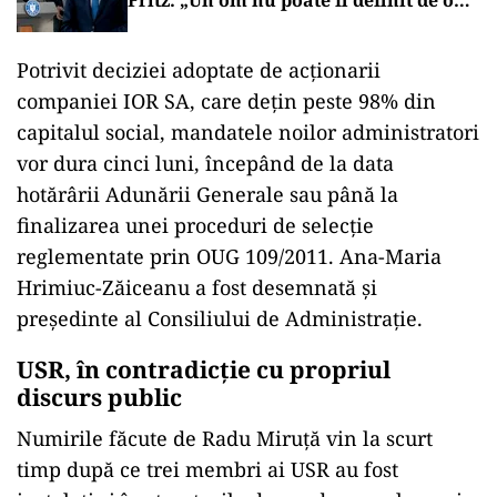
Fritz: „Un om nu poate fi definit de o
lege”
Potrivit deciziei adoptate de acționarii
companiei IOR SA, care dețin peste 98% din
capitalul social, mandatele noilor administratori
vor dura cinci luni, începând de la data
hotărârii Adunării Generale sau până la
finalizarea unei proceduri de selecție
reglementate prin OUG 109/2011. Ana-Maria
Hrimiuc-Zăiceanu a fost desemnată și
președinte al Consiliului de Administrație.
USR, în contradicție cu propriul
discurs public
Numirile făcute de Radu Miruță vin la scurt
timp după ce trei membri ai USR au fost