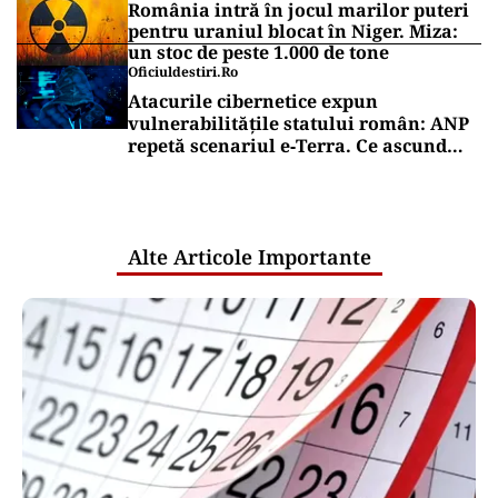
România intră în jocul marilor puteri
pentru uraniul blocat în Niger. Miza:
un stoc de peste 1.000 de tone
Oficiuldestiri.ro
Atacurile cibernetice expun
vulnerabilitățile statului român: ANP
repetă scenariul e‑Terra. Ce ascund
comunicările oficiale și cine răspunde
pentru mentenanța IT a instituțiilor
publice
Alte Articole Importante