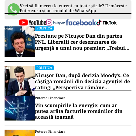
Vrei să fii mereu la curent cu toate știrile? Urmărește
Puterea.ro și pe canalul de WhatsApp
POLITICĂ
Presiune pe Nicușor Dan din partea
PNL. Liberalii cer desemnarea de
urgență a unui nou premier: „Trebuie
să iasă fum alb de la Cotroceni!”
POLITICĂ
Nicușor Dan, după decizia Moody’s. Ce
câștigă românii din decizia agenției de
rating: „Perspectiva rămâne
rezervată”
Puterea Financiara
Vin scumpirile la energie: cum ar
putea arăta facturile românilor din
această toamnă
Puterea Financiara