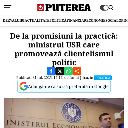
DEZVALUIRI
ACTUALITATE
POLITICĂ
FINANCIAR
ECONOMIE
SOCIAL
OPIN
De la promisiuni la practică:
ministrul USR care
promovează clientelismul
politic
Publicat: 31 iul. 2025, 14:16, de
Ionut Jifcu
, în
POLITICĂ
Adaugă-ne ca sursă preferată în Google