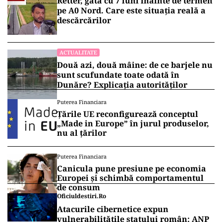
trei infracțiuni: trafic de droguri de mare risc
care a dus la deces, deținere de droguri în scop
propriu și punerea la dispoziție, cu bună știință,
a unui spațiu pentru consum de substanțe
interzise. Dosarul a fost trimis spre judecare
Tribunalului București.
Vrei să fii mereu la curent cu toate știrile? Urmărește
Puterea.ro și pe canalul de WhatsApp
ACTUALITATE
Retter, gata cu 7 luni înainte de termen
pe A0 Nord. Care este situația reală a
descărcărilor
ACTUALITATE
Două azi, două mâine: de ce barjele nu
sunt scufundate toate odată în