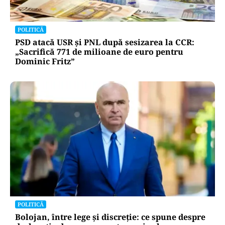
POLITICĂ
AUR și-a făcut site de suspendare. Deocamdată,
Nicușor Dan poate dormi liniștit
POLITICĂ
PSD atacă USR și PNL după sesizarea la CCR:
„Sacrifică 771 de milioane de euro pentru
Dominic Fritz”