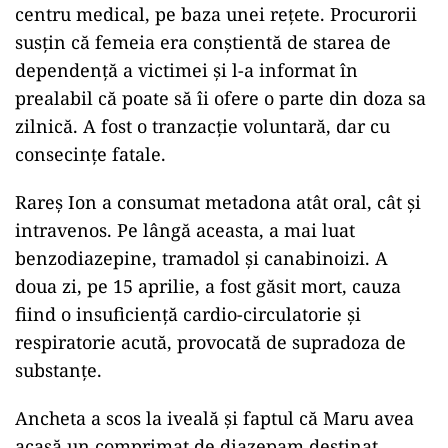
ad
În ziua de 14 aprilie, Pika i-a vândut lui Rareș
între 12 și 18 comprimate de metadonă, în
schimbul sumei de 100 de lei. Ea se afla sub
tratament cu metadonă, iar comprimatele
fuseseră ridicate legal, în aceeași zi, de la un
centru medical, pe baza unei rețete. Procurorii
susțin că femeia era conștientă de starea de
dependență a victimei și l-a informat în
prealabil că poate să îi ofere o parte din doza sa
zilnică. A fost o tranzacție voluntară, dar cu