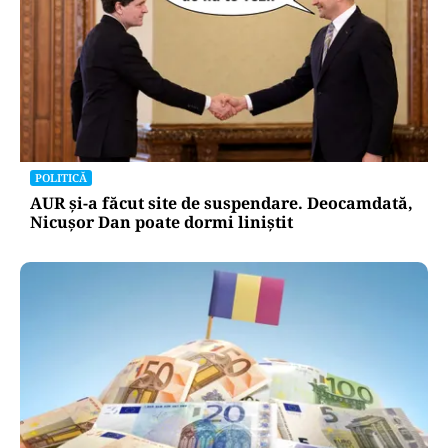
POLITICĂ
Cum a ajuns Guvernul Bolojan să piardă 11
hotărâri în instanță