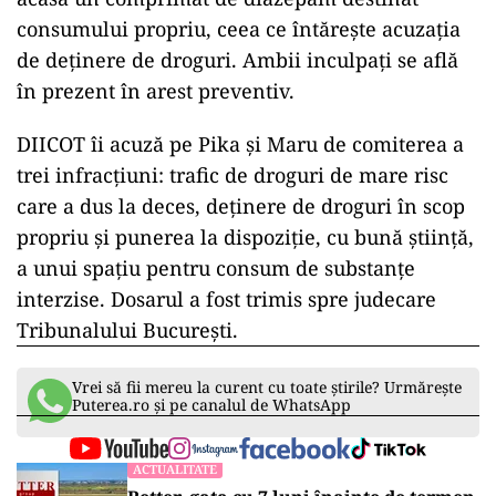
consecințe fatale.
Rareș Ion a consumat metadona atât oral, cât și
intravenos. Pe lângă aceasta, a mai luat
benzodiazepine, tramadol și canabinoizi. A
doua zi, pe 15 aprilie, a fost găsit mort, cauza
fiind o insuficiență cardio-circulatorie și
respiratorie acută, provocată de supradoza de
substanțe.
Ancheta a scos la iveală și faptul că Maru avea
acasă un comprimat de diazepam destinat
consumului propriu, ceea ce întărește acuzația
de deținere de droguri. Ambii inculpați se află
în prezent în arest preventiv.
DIICOT îi acuză pe Pika și Maru de comiterea a