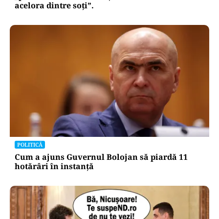
CULTURĂ
Dileme lingvistice: Parlamentul a legalizat
„persoana care are relații asemănătoare
acelora dintre soți”.