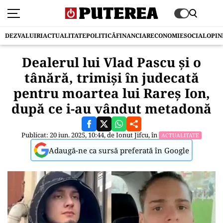
DEZVALUIRI
ACTUALITATE
POLITICĂ
FINANCIAR
ECONOMIE
SOCIAL
OPIN
Dealerul lui Vlad Pascu şi o
tânără, trimiși în judecată
pentru moartea lui Rareș Ion,
după ce i-au vândut metadonă
Publicat: 20 iun. 2025, 10:44, de
Ionut Jifcu
, în
ACTUALITATE
Adaugă-ne ca sursă preferată în Google