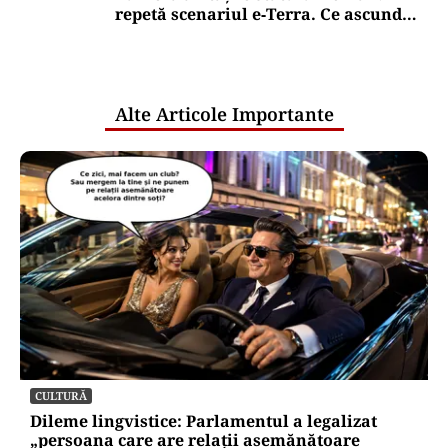
Dunăre? Explicația autorităților
Puterea Financiara
Țările UE reconfigurează conceptul
„Made in Europe” în jurul produselor,
nu al țărilor
Puterea Financiara
Canicula pune presiune pe economia
Europei și schimbă comportamentul
de consum
Oficiuldestiri.ro
Atacurile cibernetice expun
vulnerabilitățile statului român: ANP
repetă scenariul e‑Terra. Ce ascund
comunicările oficiale și cine răspunde
pentru mentenanța IT a instituțiilor
publice
Alte Articole Importante