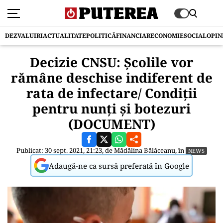
DEZVALUIRI
ACTUALITATE
POLITICĂ
FINANCIAR
ECONOMIE
SOCIAL
OPIN
Decizie CNSU: Școlile vor
rămâne deschise indiferent de
rata de infectare/ Condiţii
pentru nunţi şi botezuri
(DOCUMENT)
Publicat: 30 sept. 2021, 21:23, de
Mădălina Bălăceanu
, în
NEWS
Adaugă-ne ca sursă preferată în Google