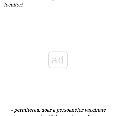
– exceptarea persoanelor de la interdicția de
circulație în afara locuinței/gospodăriei pentru
persoanele trecute prin boală, aplicabilă în
zilele de vineri, sâmbătă și duminică, în
intervalul orar 20,00-5,00, în localitățile unde
incidența cumulată la 14 zile este mai mare de
6/1.000 de locuitori și mai mică sau egală cu
7,5/1.000 de locuitori și pe tot parcursul
săptămânii, în localitățile unde incidența
cumulată la 14 zile depășește 7,5/1.000 de
locuitori.