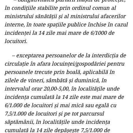
în cazul restaurantelor barurilor, cluburilor și
discotecilor, cinematografelor, instituțiilor de
spectacole și/sau concerte, instituțiilor de
cultură, evenimentelor private (nunți, botezuri,
mese festive etc.), cursurilor de instruire și
workshop-uri pentru adulți, conferințelor, sălilor
de sport și/sau fitness, jocurilor de noroc,
piscinelor interioare, locuri de joacă pentru
copii, săli de jocuri.
– obligativitatea purtării măștii de protecție,
în condițiile stabilite prin ordinul comun al
ministrului sănătății și al ministrului afacerilor
interne, în toate spațiile publice închise în cazul
incidenței la 14 zile mai mare de 6/1000 de
locuitori.