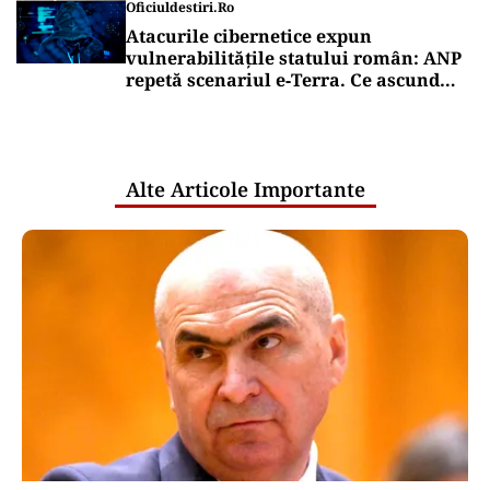
Vezi documentul AICI
Descarcă
Vrei să fii mereu la curent cu toate știrile? Urmărește
Puterea.ro și pe canalul de WhatsApp
Puterea Financiara
Transgaz vrea să devină acționar la
dezvoltatorul unui terminal american
de gaze naturale lichefiate
Puterea Financiara
CNAIR: Aplicarea tarifelor pentru
rovinietă și sistemul TollRo va începe
la 1 octombrie
Oficiuldestiri.ro
Atacurile cibernetice expun
vulnerabilitățile statului român: ANP
repetă scenariul e‑Terra. Ce ascund
comunicările oficiale și cine răspunde
pentru mentenanța IT a instituțiilor
publice