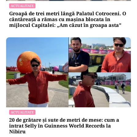
octombrie 2026. Ce se schimbă pentru
transportatori
ACTUALITATE
Groapă de trei metri lângă Palatul Cotroceni. O
cântăreață a rămas cu mașina blocata în
mijlocul Capitalei: „Am căzut în groapa asta”