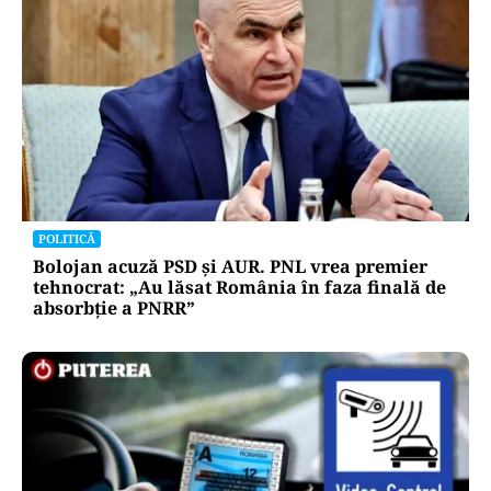
POLITICĂ
Tovarășa Șoșoacă: denunțată penal pentru
trădare și comunicarea de informații false