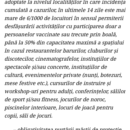
incidență cumulată.
– utilizarea testelor rapide antigen non-
invazive efectuate din proba de salivă pentru
elevi, profesori/învățători educatori.
– majorarea cantităților stocurilor de urgență
medicală cu produse, materiale și echipamente
sanitare necesare în procesul de vaccinare.
– modificarea și completarea măsurilor
adoptate la nivelul localităților în care incidența
cumulată a cazurilor, în ultimele 14 zile este mai
mare de 6/1000 de locuitori în sensul permiterii
desfășurării activităților cu participarea doar a
persoanelor vaccinate sau trecute prin boală,
până la 50% din capacitatea maximă a spațiului