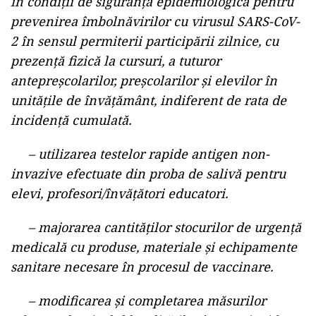
„Comitetul Național pentru Situații de Urgență a
aprobat Hotărârea numărul 76 prin care se
propune:
– abilitarea ME și MS pentru modificarea
Ordinului comun nr 5196/1756/2021 pentru
aprobarea măsurilor de organizare a activității
în cadrul unităților/instituțiilor de învățământ
în condiții de siguranță epidemiologică pentru
prevenirea îmbolnăvirilor cu virusul SARS-CoV-
2 în sensul permiterii participării zilnice, cu
prezență fizică la cursuri, a tuturor
antepreșcolarilor, preșcolarilor și elevilor în
unitățile de învățământ, indiferent de rata de