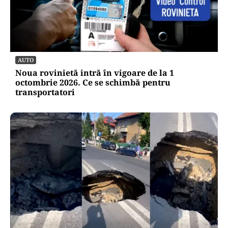
POLITICĂ
Bolojan acuză PSD și AUR. PNL vrea premier
tehnocrat: „Au lăsat România în faza finală de
absorbţie a PNRR”
AUTO
Noua rovinietă intră în vigoare de la 1