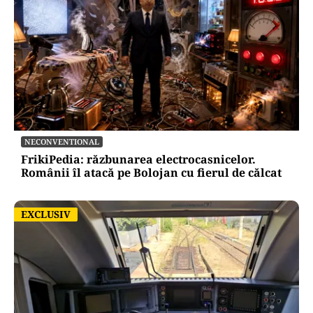
NECONVENTIONAL
FrikiPedia: răzbunarea electrocasnicelor.
Românii îl atacă pe Bolojan cu fierul de călcat
EXCLUSIV
EXCLUSIV