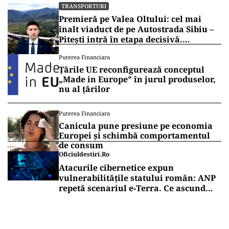
TRANSPORTURI
Premieră pe Valea Oltului: cel mai
înalt viaduct de pe Autostrada Sibiu –
Pitești intră în etapa decisivă.
Secretarul de stat Horațiu Cosma
Puterea Financiara
anunță unde s-a ajuns cu lucrările
Țările UE reconfigurează conceptul
(VIDEO)
„Made in Europe” în jurul produselor,
nu al țărilor
Puterea Financiara
Canicula pune presiune pe economia
Europei și schimbă comportamentul
de consum
Oficiuldestiri.ro
Atacurile cibernetice expun
vulnerabilitățile statului român: ANP
repetă scenariul e‑Terra. Ce ascund
comunicările oficiale și cine răspunde
pentru mentenanța IT a instituțiilor
publice