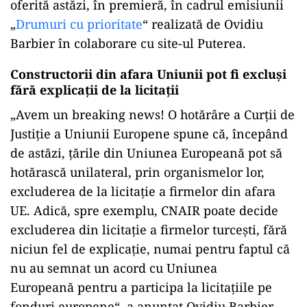
oferită astăzi, în premieră, în cadrul emisiunii
„
Drumuri cu prioritate
“ realizată de Ovidiu
Barbier în colaborare cu site-ul Puterea.
Constructorii din afara Uniunii pot fi excluși
fără explicații de la licitații
„Avem un breaking news! O hotărâre a Curții de
Justiție a Uniunii Europene spune că, începând
de astăzi, țările din Uniunea Europeană pot să
hotărască unilateral, prin organismelor lor,
excluderea de la licitație a firmelor din afara
UE. Adică, spre exemplu, CNAIR poate decide
excluderea din licitație a firmelor turcești, fără
niciun fel de explicație, numai pentru faptul că
nu au semnat un acord cu Uniunea
Europeană pentru a participa la licitațiile pe
fonduri europene“, a anunțat Ovidiu Barbier.