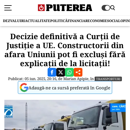
DEZVALUIRI
ACTUALITATE
POLITICĂ
FINANCIAR
ECONOMIE
SOCIAL
OPIN
Decizie definitivă a Curții de
Justiție a UE. Constructorii din
afara Uniunii pot fi excluși fără
explicații de la licitații!
Publicat: 05 iun. 2025, 20:16, de
Marian Apipie
, în
TRANSPORTURI
Adaugă-ne ca sursă preferată în Google