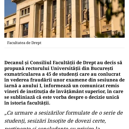
Facultatea de Drept
Decanul şi Consiliul Facultăţii de Drept au decis să
propună rectorului Universităţii din Bucureşti
exmatricularea a 45 de studenţi care au conlucrat
în vederea fraudării unor examene din sesiunea de
iarnă a anului I, informează un comunicat remis
vineri de instituţia de învăţământ superior, în care
se subliniază că este vorba despre o decizie unică
în istoria facultăţii.
„Ca urmare a sesizărilor formulate de o serie de
studenţi, sesizări însoţite de dovezi certe,
pertinente şi concludente cu privire la