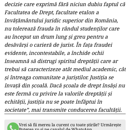
decizie care exprimă fără niciun dubiu faptul că
Facultatea de Drept, facultate etalon a
învăţământului juridic superior din România,
nu tolerează frauda în rândul studenţilor care
au început un drum lung şi greu pentru a
desăvârşi o carieră de jurist. În faţa fraudei
evidente, incontestabile, a închide ochii
înseamnă să distrugi spiritul dreptăţii care ar
trebui să caracterizeze atât mediul academic, cât
şi întreaga comunitate a juriştilor. Justiţia se
învaţă din şcoală. Dacă şcoala de drept însăşi nu
este fermă cu privire la valorile dreptăţii şi
echităţii, justiţia nu se poate înfăptui în
societate”, mai transmite conducerea facultăţii.
Vrei să fii mereu la curent cu toate știrile? Urmărește
Puterea.ro și pe canalul de WhatsApp