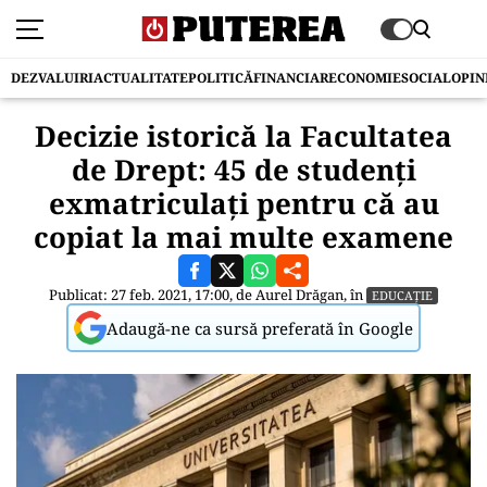
DEZVALUIRI
ACTUALITATE
POLITICĂ
FINANCIAR
ECONOMIE
SOCIAL
OPIN
Decizie istorică la Facultatea
de Drept: 45 de studenți
exmatriculați pentru că au
copiat la mai multe examene
Publicat: 27 feb. 2021, 17:00, de
Aurel Drăgan
, în
EDUCAȚIE
Adaugă-ne ca sursă preferată în Google