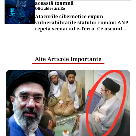
această toamnă
Oficiuldestiri.ro
Atacurile cibernetice expun
vulnerabilitățile statului român: ANP
repetă scenariul e‑Terra. Ce ascund
comunicările oficiale și cine răspunde
pentru mentenanța IT a instituțiilor
publice
Alte Articole Importante