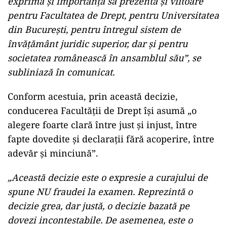
exprimă şi importanţa sa prezentă şi viitoare
pentru Facultatea de Drept, pentru Universitatea
din Bucureşti, pentru întregul sistem de
învăţământ juridic superior, dar şi pentru
societatea românească în ansamblul său”, se
subliniază în comunicat.
Conform acestuia, prin această decizie,
conducerea Facultăţii de Drept îşi asumă „o
alegere foarte clară între just şi injust, între
fapte dovedite şi declaraţii fără acoperire, între
adevăr şi minciună”.
„Această decizie este o expresie a curajului de
spune NU fraudei la examen. Reprezintă o
decizie grea, dar justă, o decizie bazată pe
dovezi incontestabile. De asemenea, este o