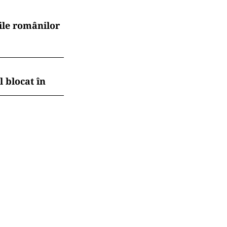
.ro și pe
na că nu mai
tan își unesc
ile românilor