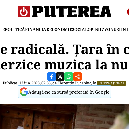
TE
POLITICĂ
FINANCIAR
ECONOMIE
SOCIAL
OPINII
ZVONURI
IN
e radicală. Țara în 
terzice muzica la nu
Publicat: 13 iun. 2023, 07:35, de
Florentin Lucaniuc
, în
INTERNAȚIONAL
Adaugă-ne ca sursă preferată în Google