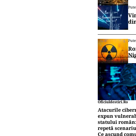
Vrei să f
canalul
IN
Cu
exi
IN
Se 
for
Pute
Vi
di