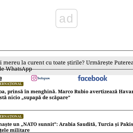
femei fotograf şi cameraman pentru sala destinată fe
a în societatea conservatoare.
ă muzică la o nuntă, atunci care este diferenţa într
ceremonie de înmormântare?”, a mai spus el.
ideră muzica ca fiind împotriva învăţăturilor islamul
talibanilor la putere, în august 2021, mulţi artişti 
tanul şi au cerut azil în ţări occidentale.
ad