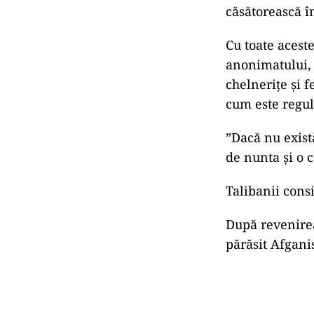
Proprietarilor
hotărârile stab
Anul trecut,
ta
muzica, însă mă
Sălile de nunţ
organizeze nun
căsătorească în
Cu toate acest
anonimatului, 