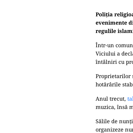
Poliţia religi
evenimente din
regulile islam
Într-un comuni
Viciului a dec
întâlniri cu pr