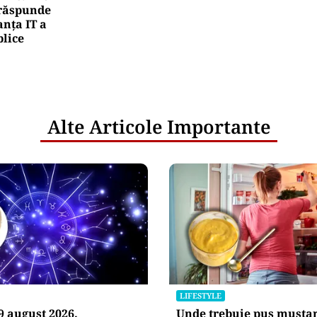
rea Financiara
mânia intră în jocul marilor puteri pentru uraniul
ger. Miza: un stoc de peste 1.000 de tone
netice
litățile
: ANP
l e‑Terra.
nicările
e răspunde
nța IT a
blice