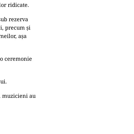
ementeze strict
luri să evite
amilii să
ar dori să se
or ridicate.
sub rezerva
i, precum şi