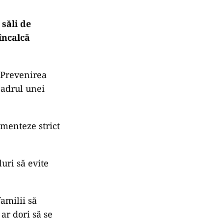
 săli de
încalcă
 Prevenirea
cadrul unei