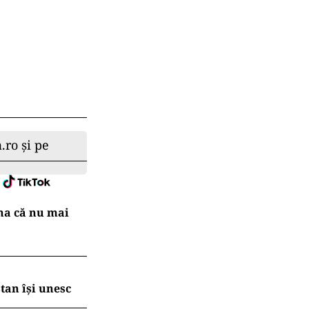
meilor, aşa
e o ceremonie
ui.
şi muzicieni au