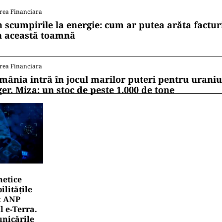
ii mereu la curent cu toate știrile? Urmărește Puterea
 de WhatsApp
TERNAȚIONAL
ba, prinsă în menghină. Marco Rubio avertizează Hava
stă nicio „supapă de scăpare”
TERNAȚIONAL
naște un „NATO sunnit”: Arabia Saudită, Turcia și Pakis
țele militare
rea Financiara
n scumpirile la energie: cum ar putea arăta factur
n această toamnă