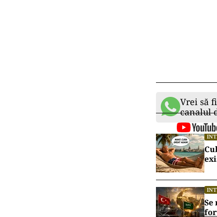
chelneriţe şi 
cum este regul
”Dacă nu exist
de nunta şi o 
Talibanii cons
După revenirea 
părăsit Afganis