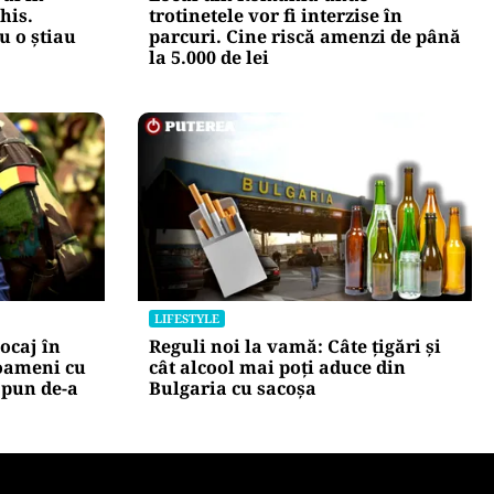
LIFESTYLE
ul în
Locul din România unde
his.
trotinetele vor fi interzise în
u o știau
parcuri. Cine riscă amenzi de până
la 5.000 de lei