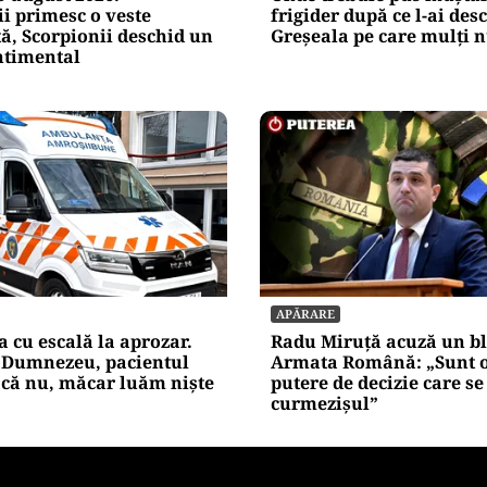
Alte Articole Importante
LIFESTYLE
 august 2026.
Unde trebuie pus muștar
i primesc o veste
frigider după ce l-ai desc
ă, Scorpionii deschid un
Greșeala pe care mulți n
ntimental