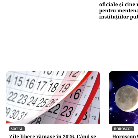
Pute
Ro
Ni
Oficiuldestiri.ro
Atacurile ciber
expun vulnerabi
statului român
repetă scenariu
Ce ascund comu
oficiale și cin
pentru mentena
instituțiilor pu