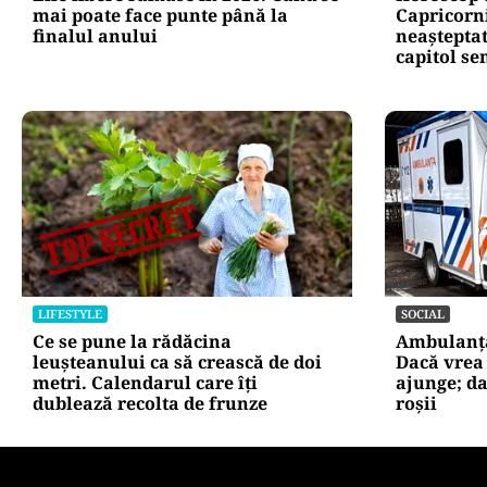
SOCIAL
HOROSCOP
Zile libere rămase în 2026. Când se
Horoscop 9
mai poate face punte până la
Capricorni
finalul anului
neașteptat
capitol se