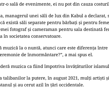
 sălilor de evenimente din Kabul li s-a cerut să impl
ilite de minister, se mai arată în comunicat.
libanii
i-au sfătuit pe proprietarii unor astfel de loca
sura nu a fost aplicată peste tot.
i nu sunt foarte populare deoarece pun presiune pe f
ţi foarte scumpe. În timp ce multe cupluri de tineri 
tr-o sală de evenimente, ei nu pot din cauza costuril
ea, managerul unei săli de lux din Kabul a declarat, 
că există săli separate pentru bărbaţi şi pentru feme