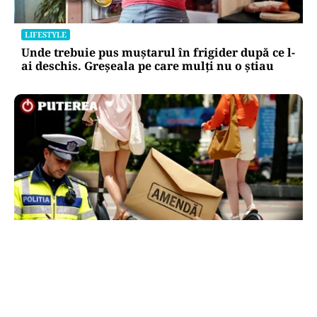
LIFESTYLE
Unde trebuie pus muștarul în frigider după ce l-
ai deschis. Greșeala pe care mulți nu o știau
LIFESTYLE
Locul din România unde trotinetele vor fi
interzise în parcuri. Cine riscă amenzi de până
la 5.000 de lei