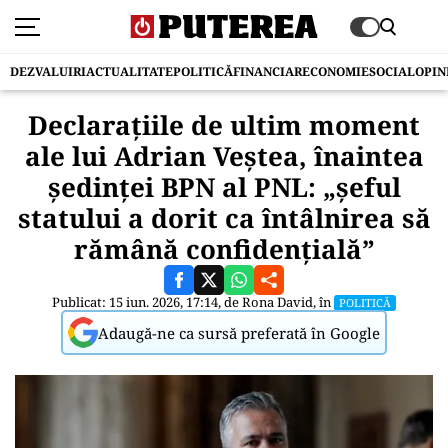
DEZVALUIRI
ACTUALITATE
POLITICĂ
FINANCIAR
ECONOMIE
SOCIAL
OPIN
Declarațiile de ultim moment
ale lui Adrian Veștea, înaintea
ședinței BPN al PNL: „șeful
statului a dorit ca întâlnirea să
rămână confidențială”
Publicat: 15 iun. 2026, 17:14, de
Rona David
, în
POLITICĂ
Adaugă-ne ca sursă preferată în Google