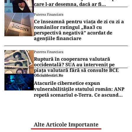
care l-ar desemna, dacă ar fi
președinte
Puterea Financiara
Ce înseamnă pentru viața de zi cu zi a
românilor ratingul „Baa3 cu
perspectivă negativă” acordat de
agențiile financiare
Puterea Financiara
Ruptură în cooperarea valutară
occidentală? SUA au intervenit pe
piața valutară fără să consulte BCE
Oficiuldestiri.ro
Atacurile cibernetice expun
vulnerabilitățile statului român: ANP
repetă scenariul e‑Terra. Ce ascund
comunicările oficiale și cine răspunde
pentru mentenanța IT a instituțiilor
publice
Alte Articole Importante