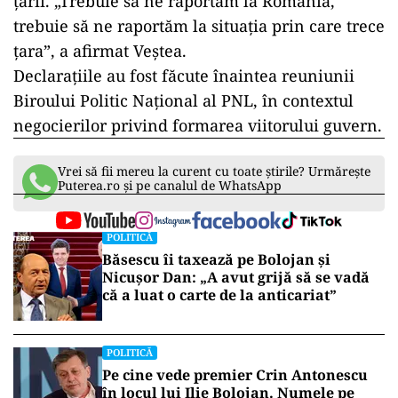
țării. „Trebuie să ne raportăm la România,
trebuie să ne raportăm la situația prin care trece
țara”, a afirmat Veștea.
Declarațiile au fost făcute înaintea reuniunii
Biroului Politic Național al PNL, în contextul
negocierilor privind formarea viitorului guvern.
Vrei să fii mereu la curent cu toate știrile? Urmărește
Puterea.ro și pe canalul de WhatsApp
POLITICĂ
Băsescu îi taxează pe Bolojan și
Nicușor Dan: „A avut grijă să se vadă
că a luat o carte de la anticariat”
POLITICĂ
Pe cine vede premier Crin Antonescu
în locul lui Ilie Bolojan. Numele pe