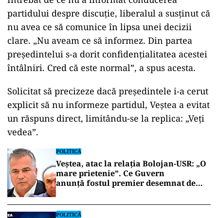
partidului despre discuție, liberalul a susținut că
nu avea ce să comunice în lipsa unei decizii
clare. „Nu aveam ce să informez. Din partea
președintelui s-a dorit confidențialitatea acestei
întâlniri. Cred că este normal”, a spus acesta.
Solicitat să precizeze dacă președintele i-a cerut
explicit să nu informeze partidul, Veștea a evitat
un răspuns direct, limitându-se la replica: „Veți
vedea”.
POLITICĂ
Veștea, atac la relația Bolojan-USR: „O
mare prietenie”. Ce Guvern
anunță fostul premier desemnat de
Nicușor Dan
POLITICĂ