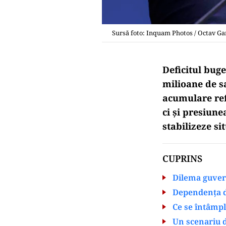
Sursă foto: Inquam Photos / Octav G
Deficitul buge
milioane de sa
acumulare refl
ci și presiun
stabilizeze s
CUPRINS
Dilema guver
Dependența d
Ce se întâmp
Un scenariu d