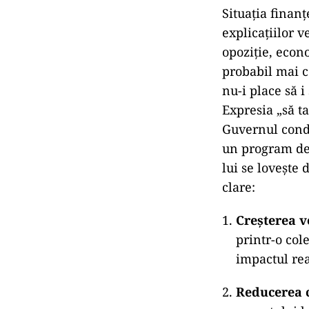
Situația finanț
explicațiilor v
opoziție, econ
probabil mai c
nu-i place să i
Expresia „să ta
Guvernul condu
un program de 
lui se lovește 
clare:
Creșterea v
printr-o col
impactul rea
Reducerea c