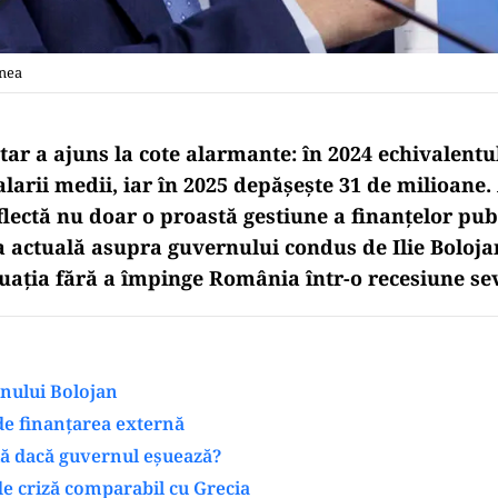
anea
tar a ajuns la cote alarmante: în 2024 echivalentu
larii medii, iar în 2025 depășește 31 de milioane.
ectă nu doar o proastă gestiune a finanțelor publ
ea actuală asupra guvernului condus de Ilie Boloj
ituația fără a împinge România într-o recesiune se
nului Bolojan
e finanțarea externă
lă dacă guvernul eșuează?
e criză comparabil cu Grecia