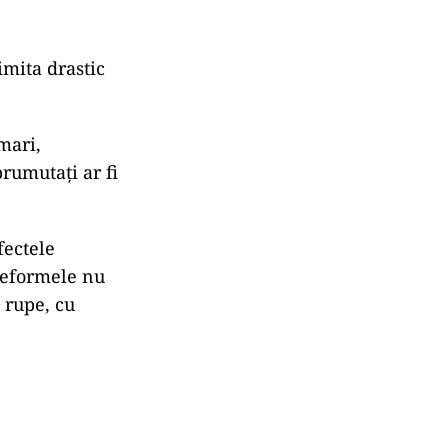
imita drastic
mari,
prumutați ar fi
fectele
 reformele nu
 rupe, cu