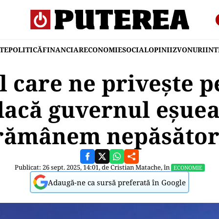
TE
POLITICĂ
FINANCIAR
ECONOMIE
SOCIAL
OPINII
ZVONURI
IN
l care ne privește pe
acă guvernul eșuea
rămânem nepăsător
Publicat: 26 sept. 2025, 14:01, de
Cristian Matache
, în
ECONOMIE
Adaugă-ne ca sursă preferată în Google