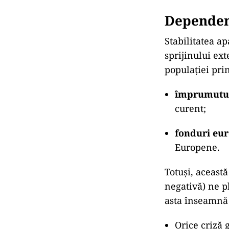
Dependen
Stabilitatea a
sprijinului ex
populației prin
împrumutur
curent;
fonduri eu
Europene.
Totuși, această
negativă) ne pl
asta înseamnă 
Orice criză