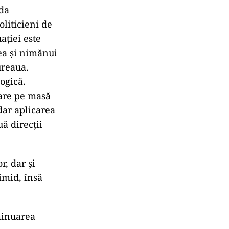
uda
oliticieni de
ației este
ea și nimănui
ureaua.
logică.
 are pe masă
dar aplicarea
ă direcții
r, dar și
timid, însă
minuarea