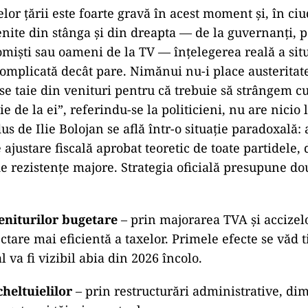
elor țării este foarte gravă în acest moment și, în ci
enite din stânga și din dreapta — de la guvernanți, p
omiști sau oameni de la TV — înțelegerea reală a situ
omplicată decât pare. Nimănui nu-i place austeritat
 se taie din venituri pentru că trebuie să strângem c
ie de la ei”, referindu-se la politicieni, nu are nicio 
s de Ilie Bolojan se află într-o situație paradoxală:
ajustare fiscală aprobat teoretic de toate partidele, 
de rezistențe majore. Strategia oficială presupune dou
eniturilor bugetare
– prin majorarea TVA și accizelo
ectare mai eficientă a taxelor. Primele efecte se văd 
l va fi vizibil abia din 2026 încolo.
heltuielilor
– prin restructurări administrative, di