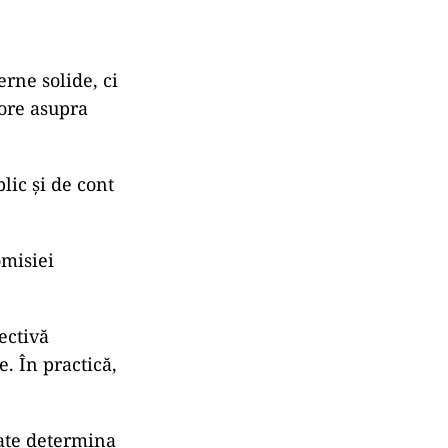
rne solide, ci
jore asupra
lic și de cont
omisiei
ectivă
e. În practică,
ate determina