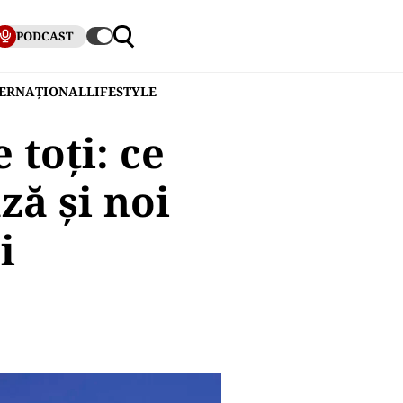
PODCAST
TERNAȚIONAL
LIFESTYLE
 toți: ce
ză și noi
i