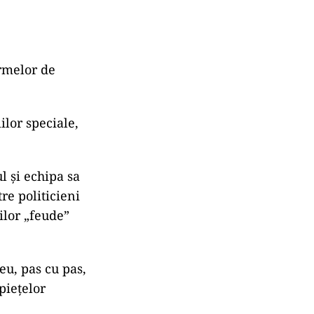
ormelor de
lor speciale,
l și echipa sa
re politicieni
ilor „feude”
u, pas cu pas,
 piețelor