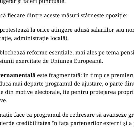
ugetar și tăieri punctuale.
că fiecare dintre aceste măsuri stârnește opoziție:
protestează la orice atingere adusă salariilor sau n
ție, administrație locală).
blochează reforme esențiale, mai ales pe tema pensii
esiunii exercitate de Uniunea Europeană.
uvernamentală
este fragmentată: în timp ce premieru
ducă mai departe programul de ajustare, o parte dint
ie din motive electorale, fie pentru protejarea propri
ve.
ație face ca programul de redresare să avanseze gre
pierde credibilitatea în fața partenerilor externi și a