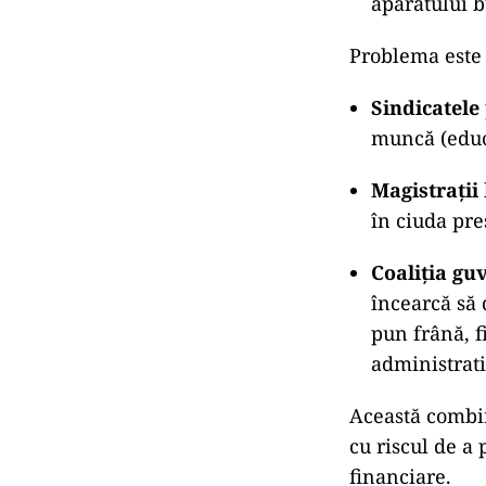
aparatului b
Problema este 
Sindicatele
muncă (educa
Magistrații
în ciuda pr
Coaliția g
încearcă să 
pun frână, f
administrati
Această combin
cu riscul de a 
financiare.