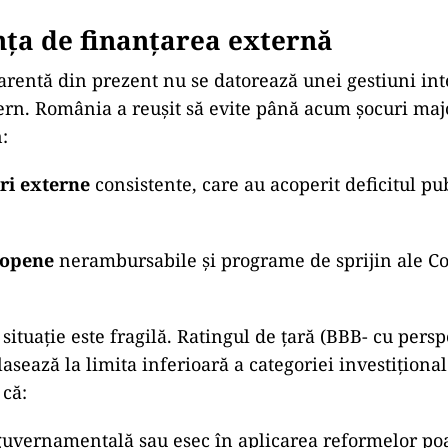
ța de finanțarea externă
parentă din prezent nu se datorează unei gestiuni inte
tern. România a reușit să evite până acum șocuri ma
:
i externe
consistente, care au acoperit deficitul pub
ropene
nerambursabile și programe de sprijin ale C
 situație este fragilă. Ratingul de țară (BBB- cu persp
asează la limita inferioară a categoriei investițional
că:
 guvernamentală sau eșec în aplicarea reformelor po