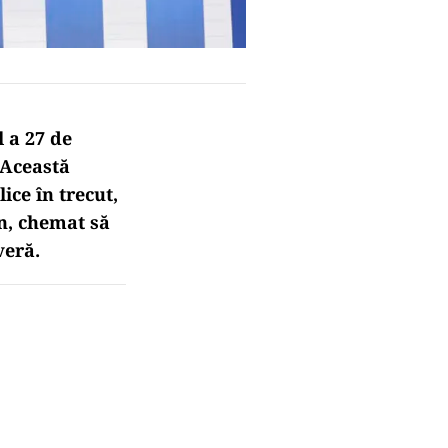
l a 27 de
 Această
ice în trecut,
an, chemat să
veră.