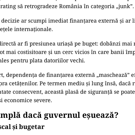
 rating să retrogradeze România în categoria „junk”.
ecizie ar scumpi imediat finanțarea externă și ar l
iețele internaționale.
irectă ar fi presiunea uriașă pe buget: dobânzi mai 
tot mai costisitoare și un cerc vicios în care banii îm
ales pentru plata datoriilor vechi.
t, dependența de finanțarea externă „maschează” e
upra cetățenilor. Pe termen mediu și lung însă, dacă
ate consecvent, această plasă de siguranță se poate
 și economice severe.
tâmplă dacă guvernul eșuează?
iscal și bugetar