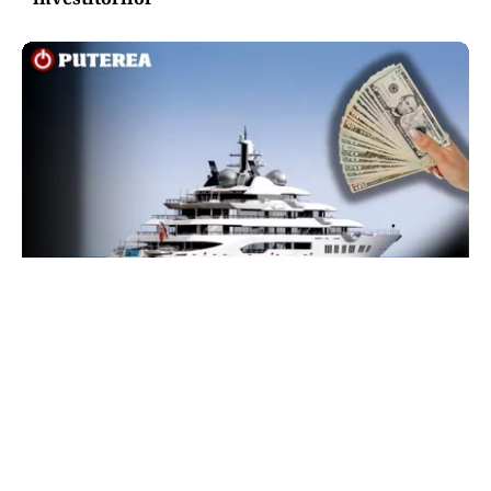
INTERNAȚIONAL
Megayahtul Amadea, confiscat de americani de
la un oligarh rus, a fost scos la vânzare. Noul
proprietar a scos din conturi 187 de milioane de
dolari
TOS
Politica Cookies
Protecția Datelor Personale