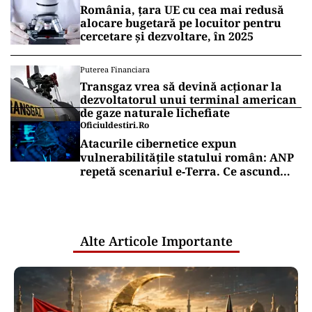
România, țara UE cu cea mai redusă
alocare bugetară pe locuitor pentru
cercetare și dezvoltare, în 2025
Puterea Financiara
Transgaz vrea să devină acționar la
dezvoltatorul unui terminal american
de gaze naturale lichefiate
Oficiuldestiri.ro
Atacurile cibernetice expun
vulnerabilitățile statului român: ANP
repetă scenariul e‑Terra. Ce ascund
comunicările oficiale și cine răspunde
pentru mentenanța IT a instituțiilor
publice
Alte Articole Importante