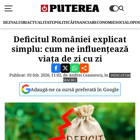
DEZVALUIRI
ACTUALITATE
POLITICĂ
FINANCIAR
ECONOMIE
SOCIAL
OPIN
Deficitul României explicat
simplu: cum ne influențează
viața de zi cu zi
Publicat: 03 feb. 2026, 11:02, de
Andrei Ceausescu
, în
INDICATORI
MACRO
Adaugă-ne ca sursă preferată în Google