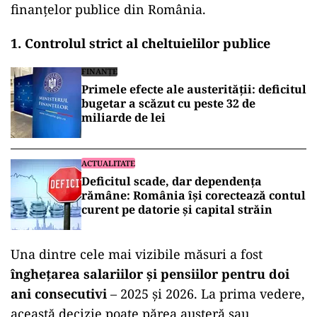
finanțelor publice din România.
1. Controlul strict al cheltuielilor publice
FINANȚE
Primele efecte ale austerității: deficitul
bugetar a scăzut cu peste 32 de
miliarde de lei
ACTUALITATE
Deficitul scade, dar dependența
rămâne: România își corectează contul
curent pe datorie și capital străin
Una dintre cele mai vizibile măsuri a fost
înghețarea salariilor și pensiilor pentru doi
ani consecutivi
– 2025 și 2026. La prima vedere,
această decizie poate părea austeră sau