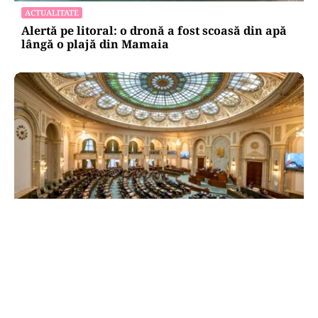
ACTUALITATE
Alertă pe litoral: o dronă a fost scoasă din apă
lângă o plajă din Mamaia
POLITICĂ
Reforma ANI trece de Senat după un scandal
politic. Amendamentul privind partenerii
demnitarilor a inflamat dezbaterile