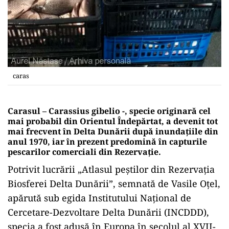
caras
Carasul – Carassius gibelio -, specie originară cel
mai probabil din Orientul Îndepărtat, a devenit tot
mai frecvent în Delta Dunării după inundaţiile din
anul 1970, iar în prezent predomină în capturile
pescarilor comerciali din Rezervaţie.
Potrivit lucrării „Atlasul peştilor din Rezervaţia
Biosferei Delta Dunării”, semnată de Vasile Oţel,
apărută sub egida Institutului Naţional de
Cercetare-Dezvoltare Delta Dunării (INCDDD),
specia a fost adusă în Europa în secolul al XVII-