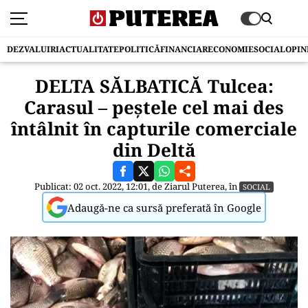
DEZVALUIRI
ACTUALITATE
POLITICĂ
FINANCIAR
ECONOMIE
SOCIAL
OPIN
DELTA SĂLBATICĂ Tulcea:
Carasul – peştele cel mai des
întâlnit în capturile comerciale
din Deltă
Publicat: 02 oct. 2022, 12:01, de
Ziarul Puterea
, în
SOCIAL
Adaugă-ne ca sursă preferată în Google