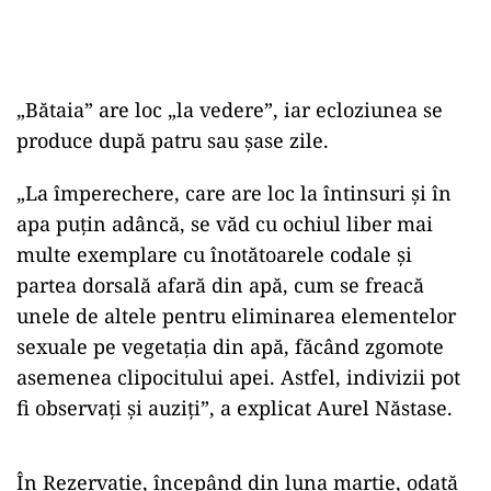
„Bătaia” are loc „la vedere”, iar ecloziunea se
produce după patru sau şase zile.
„La împerechere, care are loc la întinsuri şi în
apa puţin adâncă, se văd cu ochiul liber mai
multe exemplare cu înotătoarele codale şi
partea dorsală afară din apă, cum se freacă
unele de altele pentru eliminarea elementelor
sexuale pe vegetaţia din apă, făcând zgomote
asemenea clipocitului apei. Astfel, indivizii pot
fi observaţi şi auziţi”, a explicat Aurel Năstase.
În Rezervaţie, începând din luna martie, odată