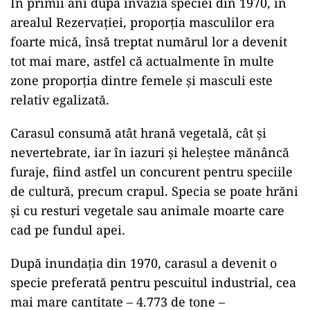
În primii ani după invazia speciei din 1970, în
arealul Rezervaţiei, proporţia masculilor era
foarte mică, însă treptat numărul lor a devenit
tot mai mare, astfel că actualmente în multe
zone proporţia dintre femele şi masculi este
relativ egalizată.
Carasul consumă atât hrană vegetală, cât şi
nevertebrate, iar în iazuri şi heleştee mănâncă
furaje, fiind astfel un concurent pentru speciile
de cultură, precum crapul. Specia se poate hrăni
şi cu resturi vegetale sau animale moarte care
cad pe fundul apei.
După inundaţia din 1970, carasul a devenit o
specie preferată pentru pescuitul industrial, cea
mai mare cantitate – 4.773 de tone –