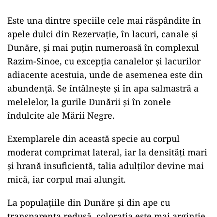
Este una dintre speciile cele mai răspândite în
apele dulci din Rezervaţie, în lacuri, canale şi
Dunăre, şi mai puţin numeroasă în complexul
Razim-Sinoe, cu excepţia canalelor şi lacurilor
adiacente acestuia, unde de asemenea este din
abundenţă. Se întâlneşte şi în apa salmastră a
melelelor, la gurile Dunării şi în zonele
îndulcite ale Mării Negre.
Exemplarele din această specie au corpul
moderat comprimat lateral, iar la densităţi mari
şi hrană insuficientă, talia adulţilor devine mai
mică, iar corpul mai alungit.
La populaţiile din Dunăre şi din ape cu
transparenţa redusă, coloraţia este mai argintie,