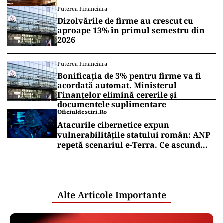
Puterea Financiara
Dizolvările de firme au crescut cu
aproape 13% în primul semestru din
2026
Puterea Financiara
Bonificația de 3% pentru firme va fi
acordată automat. Ministerul
Finanțelor elimină cererile și
documentele suplimentare
Oficiuldestiri.ro
Atacurile cibernetice expun
vulnerabilitățile statului român: ANP
repetă scenariul e‑Terra. Ce ascund
comunicările oficiale și cine răspunde
pentru mentenanța IT a instituțiilor
publice
Alte Articole Importante