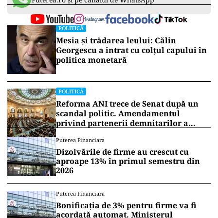
POLITICĂ
Mesia și trădarea leului: Călin
Georgescu a intrat cu colțul capului în
politica monetară
POLITICĂ
Reforma ANI trece de Senat după un
scandal politic. Amendamentul
privind partenerii demnitarilor a
inflamat dezbaterile
Puterea Financiara
Dizolvările de firme au crescut cu
aproape 13% în primul semestru din
2026
Puterea Financiara
Bonificația de 3% pentru firme va fi
acordată automat. Ministerul