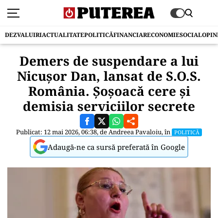
DEZVALUIRI
ACTUALITATE
POLITICĂ
FINANCIAR
ECONOMIE
SOCIAL
OPIN
Demers de suspendare a lui
Nicușor Dan, lansat de S.O.S.
România. Șoșoacă cere și
demisia serviciilor secrete
Publicat: 12 mai 2026, 06:38, de
Andreea Pavaloiu
, în
POLITICĂ
Adaugă-ne ca sursă preferată în Google