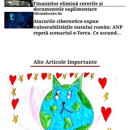
Finanțelor elimină cererile și
documentele suplimentare
Oficiuldestiri.ro
Atacurile cibernetice expun
vulnerabilitățile statului român: ANP
repetă scenariul e‑Terra. Ce ascund
comunicările oficiale și cine răspunde
pentru mentenanța IT a instituțiilor
publice
Alte Articole Importante