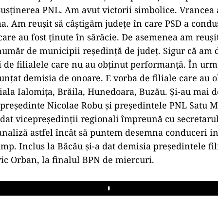
susţinerea PNL. Am avut victorii simbolice. Vrancea a
a. Am reuşit să câştigăm judeţe în care PSD a condus
 care au fost ţinute în sărăcie. De asemenea am reuşi
umăr de municipii reşedinţă de judeţ. Sigur că am di
i de filialele care nu au obţinut performanţă. În urm
nunţat demisia de onoare. E vorba de filiale care au o
liala Ialomiţa, Brăila, Hunedoara, Buzău. Şi-au mai 
 preşedinte Nicolae Robu şi preşedintele PNL Satu M
dat vicepreşedinţii regionali împreună cu secretarul
analiză astfel încât să puntem desemna conduceri i
imp. Inclus la Băcău şi-a dat demisia preşedintele fili
ic Orban, la finalul BPN de miercuri.
Play