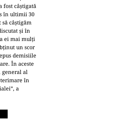
 fost câştigată
 în ultimii 30
t să câştigăm
scutat şi în
a ei mai mulţi
bţinut un scor
depus demisiile
are. În aceste
 general al
nterimare în
alei”, a