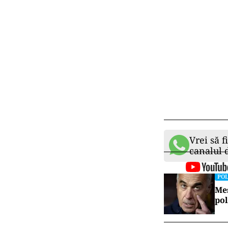
Vrei să f
canalul
POL
Mes
pol