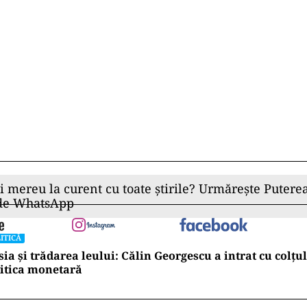
ii mereu la curent cu toate știrile? Urmărește Puterea
 de WhatsApp
ITICĂ
ia și trădarea leului: Călin Georgescu a intrat cu colțu
itica monetară