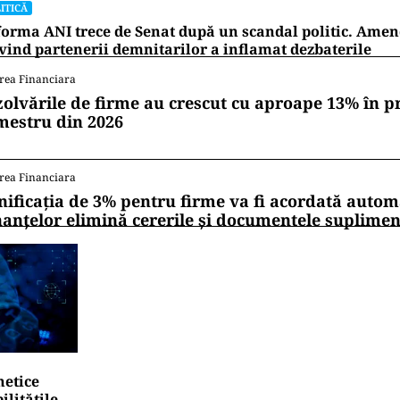
ITICĂ
orma ANI trece de Senat după un scandal politic. Am
vind partenerii demnitarilor a inflamat dezbaterile
rea Financiara
zolvările de firme au crescut cu aproape 13% în p
mestru din 2026
rea Financiara
nificația de 3% pentru firme va fi acordată autom
nanțelor elimină cererile și documentele suplime
netice
litățile