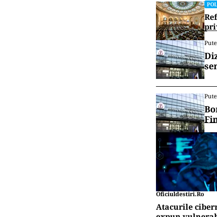
POL
Ref
pri
Pute
Di
se
Pute
Bo
Fi
Oficiuldestiri.ro
Atacurile ciber
expun vulnerabi