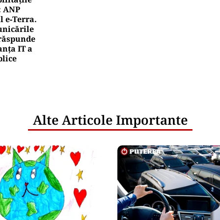
: ANP
l e‑Terra.
nicările
e răspunde
nța IT a
blice
Alte Articole Importante