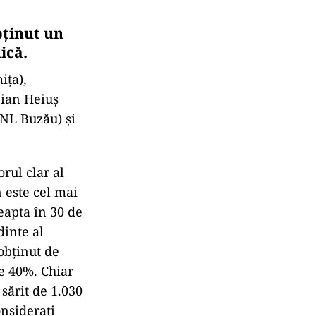
bţinut un
nică.
iţa),
cian Heiuş
NL Buzău) şi
orul clar al
n este cel mai
eapta în 30 de
dinte al
 obţinut de
te 40%. Chiar
sărit de 1.030
onsideraţi