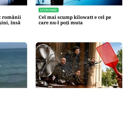
ECONOMIE
: românii
Cel mai scump kilowatt e cel pe
ini, însă
care nu-l poți muta
SĂNĂTATE
 a fost
Supraviețuirea de acasă: țânțarul-
lajă din
tigru a devenit vecinul nostru.
Cum ne apărăm?