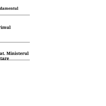
endamentul
rimul
at. Ministerul
ntare