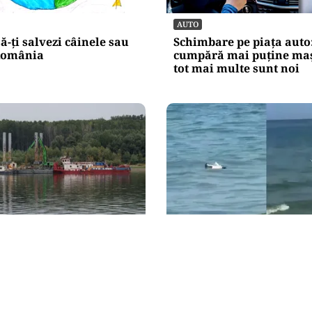
AUTO
să-ți salvezi câinele sau
Schimbare pe piața auto
 România
cumpără mai puține maș
tot mai multe sunt noi
ACTUALITATE
ea de pe Dunăre
Alertă pe litoral: o dronă
Scufundarea barjelor
scoasă din apă lângă o p
ntru joi. Reactorul 2
Mamaia
 succesul intervenției