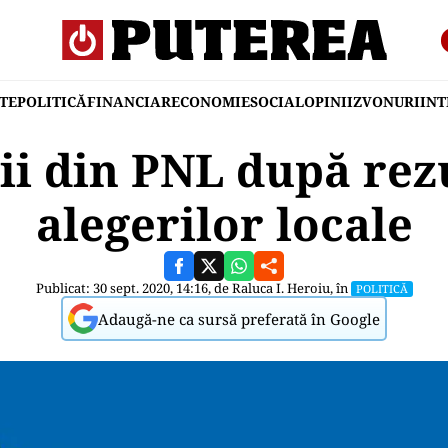
TE
POLITICĂ
FINANCIAR
ECONOMIE
SOCIAL
OPINII
ZVONURI
IN
i din PNL după rez
alegerilor locale
Publicat: 30 sept. 2020, 14:16, de
Raluca I. Heroiu
, în
POLITICĂ
Adaugă-ne ca sursă preferată în Google