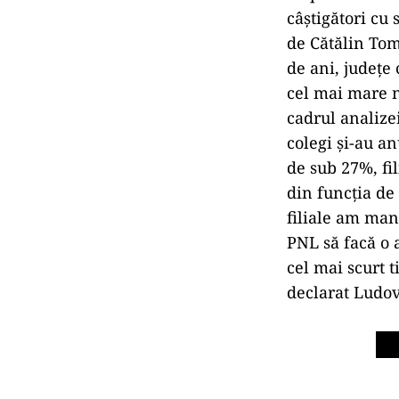
câştigători cu 
de Cătălin Tom
de ani, judeţe
cel mai mare n
cadrul analize
colegi şi-au a
de sub 27%, fi
din funcţia de
filiale am man
PNL să facă o 
cel mai scurt t
declarat Ludov