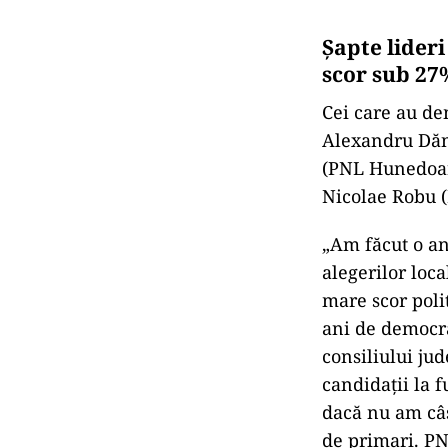
Șapte lider
scor sub 27%
Cei care au de
Alexandru Dănă
(PNL Hunedoara
Nicolae Robu 
„Am făcut o ana
alegerilor loca
mare scor poli
ani de democra
consiliului jud
candidaţii la f
dacă nu am câş
de primari. PN