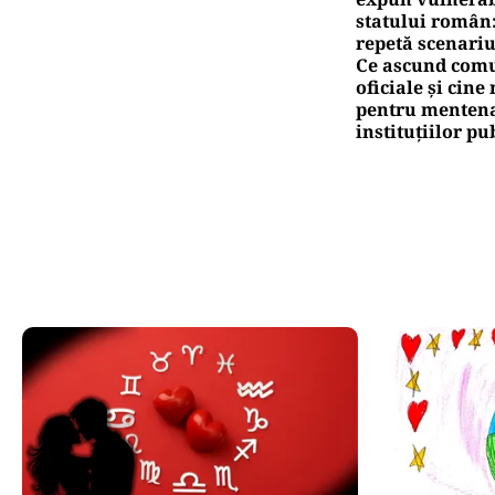
statului român
repetă scenariu
Ce ascund comu
oficiale și cin
pentru mentena
instituțiilor pu