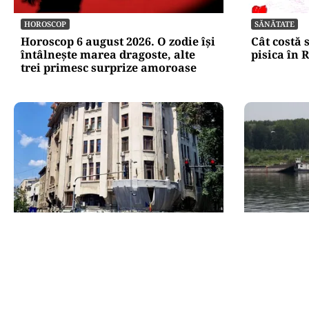
HOROSCOP
SĂNĂTATE
Horoscop 6 august 2026. O zodie își
Cât costă 
întâlnește marea dragoste, alte
pisica în
trei primesc surprize amoroase
ADMINISTRATIE
ACTUALITATE
Teatrul Bulandra intră în
Operațiun
reparații capitale: 98,6 milioane
întârzie. 
de lei pentru salvarea unei scene
amânată pe
istorice
depinde de