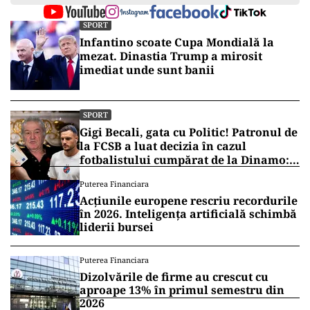
SPORT
Infantino scoate Cupa Mondială la
mezat. Dinastia Trump a mirosit
imediat unde sunt banii
SPORT
Gigi Becali, gata cu Politic! Patronul de
la FCSB a luat decizia în cazul
fotbalistului cumpărat de la Dinamo:
„Fac curățenie! Nu e de echipa asta”
Puterea Financiara
Acțiunile europene rescriu recordurile
în 2026. Inteligența artificială schimbă
liderii bursei
Puterea Financiara
Dizolvările de firme au crescut cu
aproape 13% în primul semestru din
2026