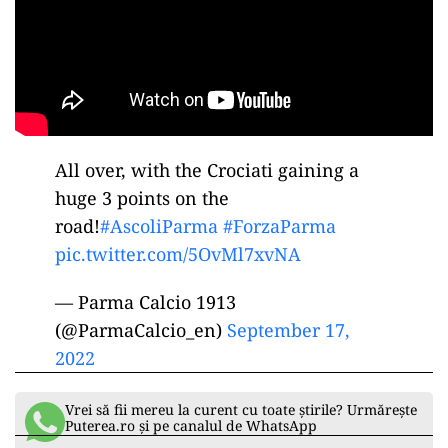
All over, with the Crociati gaining a
huge 3 points on the
road!
#AscoliParma
#ForzaParma
pic.twitter.com/5OvMl7xvNA
— Parma Calcio 1913
(@ParmaCalcio_en)
September 17,
2022
Vrei să fii mereu la curent cu toate știrile? Urmărește
Puterea.ro și pe canalul de WhatsApp