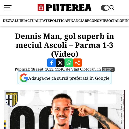
DEZVALUIRI
ACTUALITATE
POLITICĂ
FINANCIAR
ECONOMIE
SOCIAL
OPIN
Dennis Man, gol superb în
meciul Ascoli – Parma 1-3
(Video)
Publicat: 18 sept. 2022, 11:40, de
Vlad Ciotoran
, în
SPORT
Adaugă-ne ca sursă preferată în Google