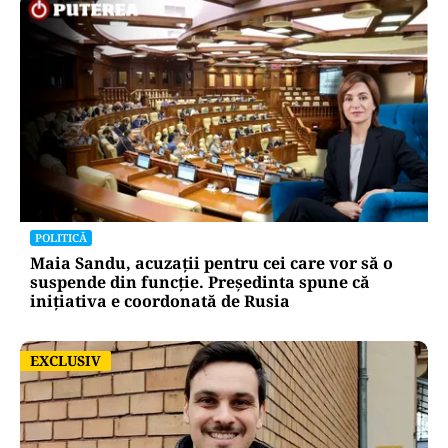
POLITICĂ
Maia Sandu, acuzații pentru cei care vor să o
suspende din funcție. Președinta spune că
inițiativa e coordonată de Rusia
EXCLUSIV
EXCLUSIV