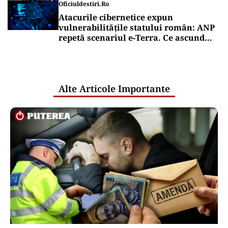
Oficiuldestiri.ro
Atacurile cibernetice expun
vulnerabilitățile statului român: ANP
repetă scenariul e‑Terra. Ce ascund
comunicările oficiale și cine răspunde
pentru mentenanța IT a instituțiilor
publice
Alte Articole Importante