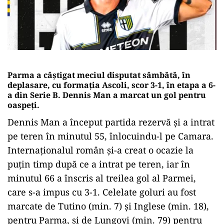
Parma a câștigat meciul disputat sâmbătă, în
deplasare, cu formaţia Ascoli, scor 3-1, în etapa a 6-
a din Serie B. Dennis Man a marcat un gol pentru
oaspeți.
Dennis Man a început partida rezervă și a intrat
pe teren în minutul 55, înlocuindu-l pe Camara.
Internaționalul român și-a creat o ocazie la
puțin timp după ce a intrat pe teren, iar în
minutul 66 a înscris al treilea gol al Parmei,
care s-a impus cu 3-1. Celelate goluri au fost
marcate de Tutino (min. 7) şi Inglese (min. 18),
pentru Parma, şi de Lungoyi (min. 79) pentru