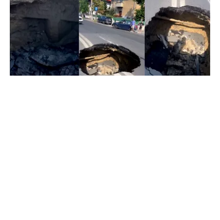
ACTUALITATE
Groapă de trei metri lângă Palatul Cotroceni. O
cântăreață a rămas cu mașina blocata în
mijlocul Capitalei: „Am căzut în groapa asta”
TOS
Politica Cookies
Protecția Datelor Personale
Despre Noi
Publicitate
Echipa
© 2026, toate drepturile rezervate puterea.ro