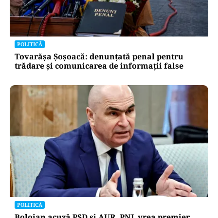
POLITICĂ
Tovarășa Șoșoacă: denunțată penal pentru
trădare și comunicarea de informații false
POLITICĂ
Bolojan acuză PSD și AUR. PNL vrea premier