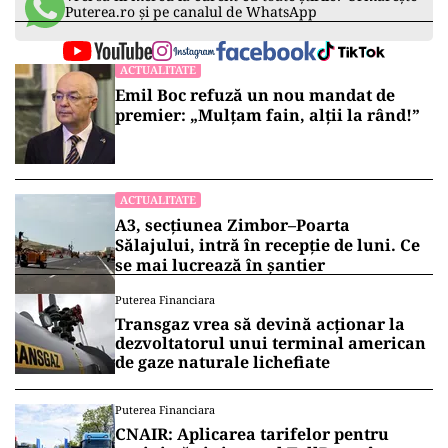
Puterea.ro și pe canalul de WhatsApp
ACTUALITATE
Emil Boc refuză un nou mandat de
premier: „Mulțam fain, alții la rând!”
ACTUALITATE
A3, secțiunea Zimbor–Poarta
Sălajului, intră în recepție de luni. Ce
se mai lucrează în șantier
Puterea Financiara
Transgaz vrea să devină acționar la
dezvoltatorul unui terminal american
de gaze naturale lichefiate
Puterea Financiara
CNAIR: Aplicarea tarifelor pentru