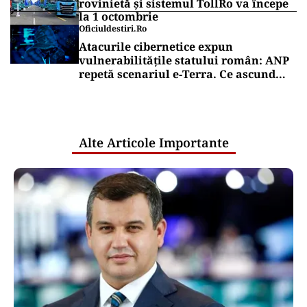
rovinietă și sistemul TollRo va începe
la 1 octombrie
Oficiuldestiri.ro
Atacurile cibernetice expun
vulnerabilitățile statului român: ANP
repetă scenariul e‑Terra. Ce ascund
comunicările oficiale și cine răspunde
pentru mentenanța IT a instituțiilor
publice
Alte Articole Importante