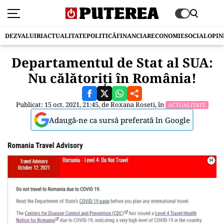
DEZVALUIRI
ACTUALITATE
POLITICĂ
FINANCIAR
ECONOMIE
SOCIAL
OPIN
Departamentul de Stat al SUA:
Nu călătoriți în România!
Publicat: 15 oct. 2021, 21:45, de
Roxana Roseti
, în
ACTUALITATE
Adaugă-ne ca sursă preferată în Google