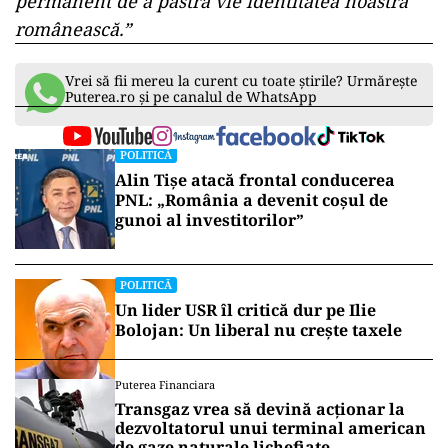
permanent de a păstra vie identitatea noastră
românească.”
Vrei să fii mereu la curent cu toate știrile? Urmărește
Puterea.ro și pe canalul de WhatsApp
POLITICĂ
Alin Tișe atacă frontal conducerea
PNL: „România a devenit coșul de
gunoi al investitorilor”
POLITICĂ
Un lider USR îl critică dur pe Ilie
Bolojan: Un liberal nu crește taxele
Puterea Financiara
Transgaz vrea să devină acționar la
dezvoltatorul unui terminal american
de gaze naturale lichefiate