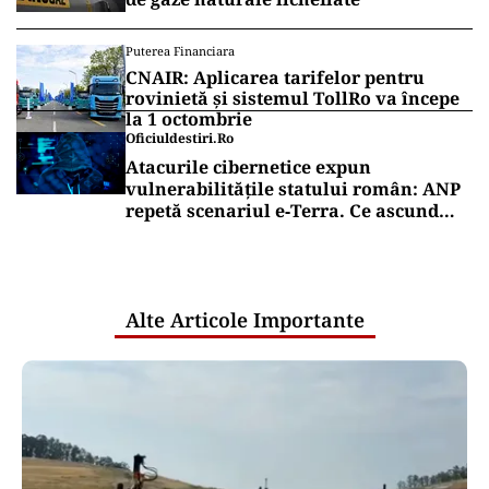
Puterea Financiara
CNAIR: Aplicarea tarifelor pentru
rovinietă și sistemul TollRo va începe
la 1 octombrie
Oficiuldestiri.ro
Atacurile cibernetice expun
vulnerabilitățile statului român: ANP
repetă scenariul e‑Terra. Ce ascund
comunicările oficiale și cine răspunde
pentru mentenanța IT a instituțiilor
publice
Alte Articole Importante