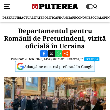
DEZVALUIRI
ACTUALITATE
POLITICĂ
FINANCIAR
ECONOMIE
SOCIAL
OPIN
Departamentul pentru
Românii de Pretutindeni, vizită
oficială în Ucraina
Publicat: 20 feb. 2023, 14:43, de
Ziarul Puterea
, în
POLITICĂ
Adaugă-ne ca sursă preferată în Google