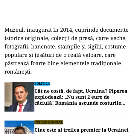
Muzeul, inaugurat în 2014, cuprinde documente
istorice originale, colecţii de presă, carte veche,
fotografii, bancnote, ştampile şi sigilii, costume
populare și țesături de o reală valoare, care
păstrează foarte bine elementele tradiționale
românești.
POLITICĂ
Cât ne costă, de fapt, Ucraina? Piperea
explodează: „Nu sunt 2 euro de
căciulă! România ascunde costurile
reale”
INTERNAȚIONAL
Cine este al treilea premier la Ucrainei