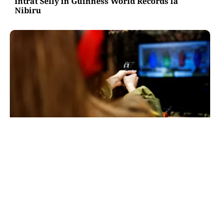
intrat Selly în Guinness World Records la
Nibiru
ACTUALITATE
Spionaj pentru Rusia: o româncă de 45 de ani,
arestată în Germania. Misiunea ar fi vizat un
asasinat