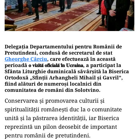
Delegația Departamentului pentru Românii de
Pretutindeni, condusă de secretarul de stat
Gheorghe Cârciu
, care efectuează în această
perioadă 𝐨 𝐯𝐢𝐳𝐢𝐭𝐚̆ 𝐨𝐟𝐢𝐜𝐢𝐚𝐥𝐚̆ 𝐢̂𝐧 𝐔𝐜𝐫𝐚𝐢𝐧𝐚, a participat la
Sfânta Liturghie duminicală săvârșită la Biserica
Ortodoxă „Sfinții Arhangheli Mihail și Gavril”,
fiind alături de numeroși localnici din
comunitatea de români din Solotvino.
Conservarea și promovarea culturii și
spiritualității românești duc la o comunitate
unită și la păstrarea identității, iar Biserica
reprezintă un pilon deosebit de important
pentru românii de pretutindeni.