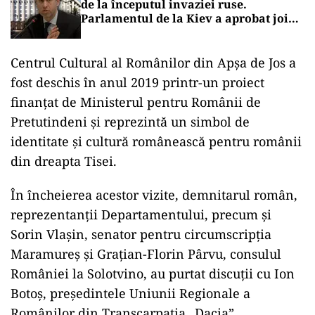
de la începutul invaziei ruse.
Parlamentul de la Kiev a aprobat joi
numirea lui Serhii Korețki
Centrul Cultural al Românilor din Apșa de Jos a
fost deschis în anul 2019 printr-un proiect
finanțat de Ministerul pentru Românii de
Pretutindeni și reprezintă un simbol de
identitate și cultură românească pentru românii
din dreapta Tisei.
În încheierea acestor vizite, demnitarul român,
reprezentanții Departamentului, precum și
Sorin Vlașin, senator pentru circumscripția
Maramureș și Grațian-Florin Pârvu, consulul
României la Solotvino, au purtat discuții cu Ion
Botoș, președintele Uniunii Regionale a
Românilor din Transcarpatia „Dacia”.