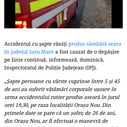
Accidentul cu şapte răniţi
produs sâmbătă seara
în judeţul Satu Mare
a fost cauzat de o depăşire
pe linie continuă, informează, duminică,
Inspectoratul de Poliţie Judeţean (IPJ).
„Şapte persoane cu vârste cuprinse între 5 şi 45
de ani au suferit vătămări corporale uşoare în
urma accidentului rutier produs aseară în jurul
orei 19,30, pe raza localităţii Oraşu Nou. Din
primele date se pare că un şofer, de 26 de ani,
din Oraşu Nou, ar fi efectuat o manevră de