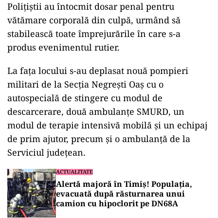
Poliţiştii au întocmit dosar penal pentru
vătămare corporală din culpă, urmând să
stabilească toate împrejurările în care s-a
produs evenimentul rutier.
La faţa locului s-au deplasat nouă pompieri
militari de la Secţia Negreşti Oaş cu o
autospecială de stingere cu modul de
descarcerare, două ambulanţe SMURD, un
modul de terapie intensivă mobilă şi un echipaj
de prim ajutor, precum şi o ambulanţă de la
Serviciul judeţean.
ACTUALITATE
Alertă majoră în Timiș! Populația,
evacuată după răsturnarea unui
camion cu hipoclorit pe DN68A