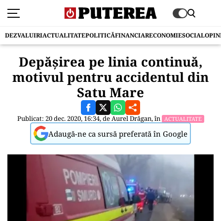
DEZVALUIRI
ACTUALITATE
POLITICĂ
FINANCIAR
ECONOMIE
SOCIAL
OPIN
Depășirea pe linia continuă,
motivul pentru accidentul din
Satu Mare
Publicat: 20 dec. 2020, 16:34, de
Aurel Drăgan
, în
ACTUALITATE
Adaugă-ne ca sursă preferată în Google