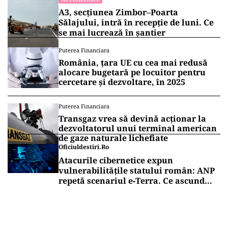
A3, secțiunea Zimbor–Poarta
Sălajului, intră în recepție de luni. Ce
se mai lucrează în șantier
Puterea Financiara
România, țara UE cu cea mai redusă
alocare bugetară pe locuitor pentru
cercetare și dezvoltare, în 2025
Puterea Financiara
Transgaz vrea să devină acționar la
dezvoltatorul unui terminal american
de gaze naturale lichefiate
Oficiuldestiri.ro
Atacurile cibernetice expun
vulnerabilitățile statului român: ANP
repetă scenariul e‑Terra. Ce ascund
comunicările oficiale și cine răspunde
pentru mentenanța IT a instituțiilor
publice