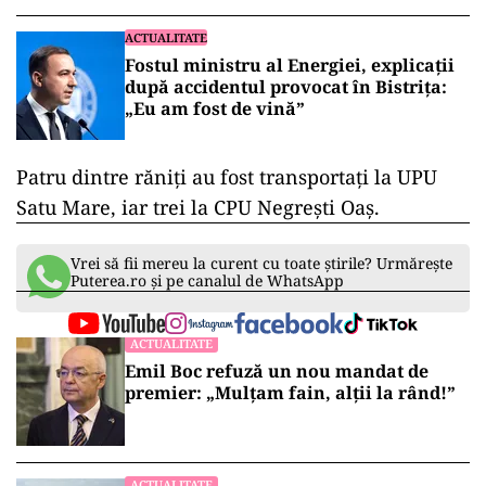
ACTUALITATE
Fostul ministru al Energiei, explicații
după accidentul provocat în Bistrița:
„Eu am fost de vină”
Patru dintre răniţi au fost transportaţi la UPU
Satu Mare, iar trei la CPU Negreşti Oaş.
Vrei să fii mereu la curent cu toate știrile? Urmărește
Puterea.ro și pe canalul de WhatsApp
ACTUALITATE
Emil Boc refuză un nou mandat de
premier: „Mulțam fain, alții la rând!”
ACTUALITATE