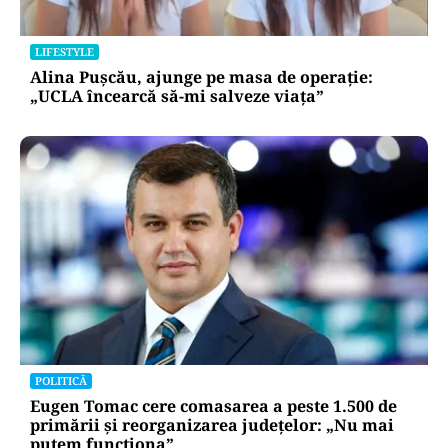
LIFESTYLE
Alina Pușcău, ajunge pe masa de operație:
„UCLA încearcă să-mi salveze viața”
POLITICĂ
Eugen Tomac cere comasarea a peste 1.500 de
primării și reorganizarea județelor: „Nu mai
putem funcționa”