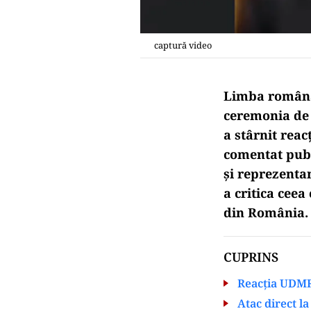
captură video
Limba română 
ceremonia de 
a stârnit reac
comentat publ
și reprezenta
a critica ceea
din România.
CUPRINS
Reacția UDMR:
Atac direct l