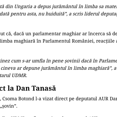
DMR: „A fost aplaudată, nu huidu
 reacționat după apariția imaginilor și a transmis
 diferență majoră între modul în care sunt tratate m
l în care ar reacționa o parte a clasei politice din R
ră.
tă din Ungaria a depus jurământul în limba sa mater
dată pentru asta, nu huiduită”, a scris liderul deputaț