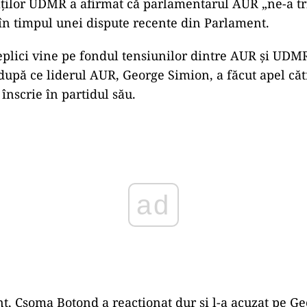
nut că, dacă un parlamentar maghiar ar încerca să 
limba maghiară în Parlamentul României, reacțiile a
inez cum s-ar umfla în pene șovinii dacă în Parlam
cineva ar depune jurământul în limba maghiară”, a
tarul UDMR.
ct la Dan Tanasă
, Csoma Botond l-a vizat direct pe deputatul AUR Da
„șovin”.
ților UDMR a afirmat că parlamentarul AUR „ne-a t
în timpul unei dispute recente din Parlament.
plici vine pe fondul tensiunilor dintre AUR și UDM