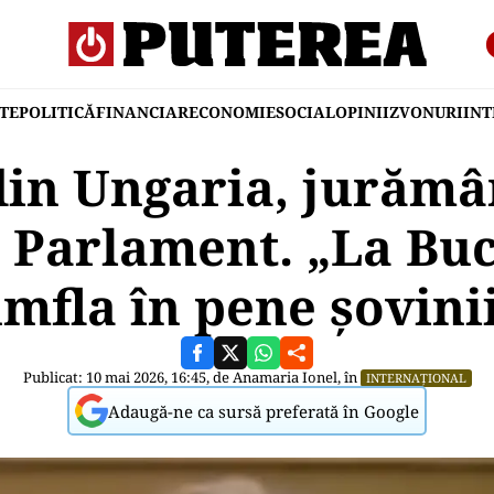
TE
POLITICĂ
FINANCIAR
ECONOMIE
SOCIAL
OPINII
ZVONURI
IN
in Ungaria, jurămâ
Parlament. „La Buc
mfla în pene șovini
Publicat: 10 mai 2026, 16:45, de
Anamaria Ionel
, în
INTERNAȚIONAL
Adaugă-ne ca sursă preferată în Google