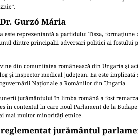
 după ce liderul AUR, George Simion, a făcut apel căt
înscrie în partidul său.
ad
, Csoma Botond a reacționat dur și l-a acuzat pe G
znic”.
 Dr. Gurzó Mária