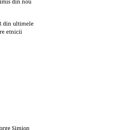
depună
r fi complet
entul
 transmis
n Tanasă, pe
rimis din nou
R din ultimele