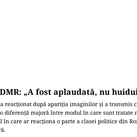
i ungare, Dr. Gurzó Mária a depus jurământul atât în
și în limba română, fiind aplaudată în plenul legislat
i reprezentanți ai minorităților naționale au ales, d
mântul în limbile materne.