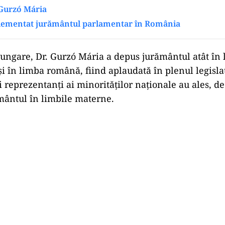
 Gurzó Mária
lementat jurământul parlamentar în România
ad