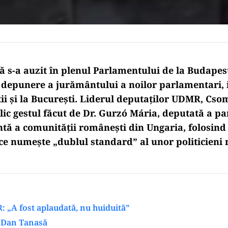
s-a auzit în plenul Parlamentului de la Budapest
depunere a jurământului a noilor parlamentari,
ții și la București. Liderul deputaților UDMR, Cs
ic gestul făcut de Dr. Gurzó Mária, deputată a pa
ntă a comunității românești din Ungaria, folosind
 ce numește „dublul standard” al unor politicieni 
 „A fost aplaudată, nu huiduită”
a Dan Tanasă