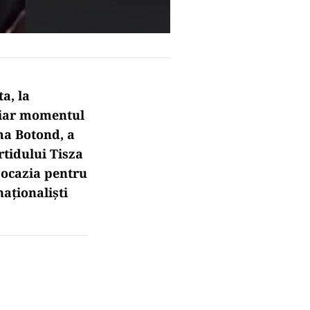
a, la
 iar momentul
oma Botond, a
rtidului Tisza
 ocazia pentru
naționaliști