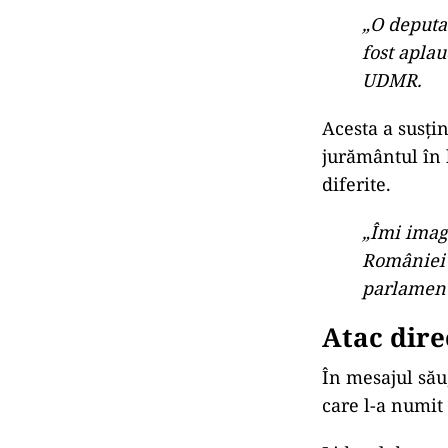
Reacția U
Csoma Botond a
demonstrează o
Ungaria și felu
situație simila
„O deputa
fost aplau
UDMR.