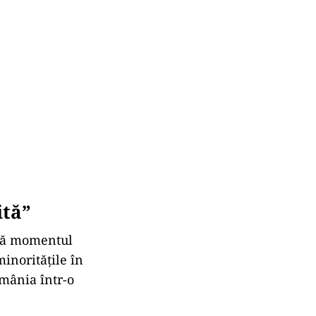
 limba
ivului de la
e asemenea, să