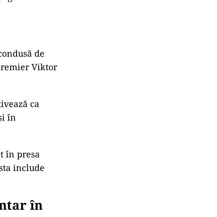
re etnicii
eorge Simion