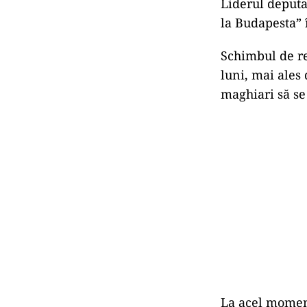
Acesta a susți
jurământul în 
diferite.
„Îmi imag
României 
parlamen
Atac dire
În mesajul său
care l-a numit 
Liderul deputa
la Budapesta” 
Schimbul de re