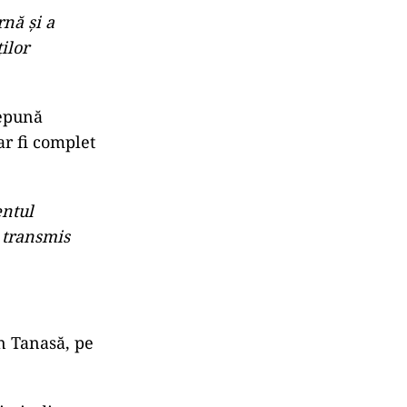
ită”
 că momentul
inoritățile în
omânia într-o
nă și a
ilor