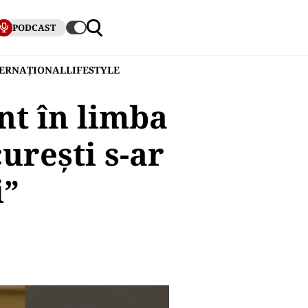
PODCAST
TERNAȚIONAL
LIFESTYLE
nt în limba
urești s-ar
i”