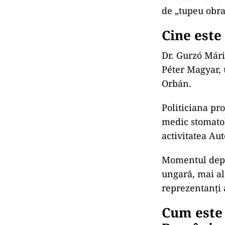
luni, mai ales
maghiari să se 
La acel moment
de „tupeu obra
Cine este