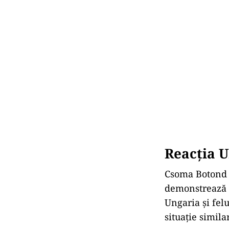
Potrivit prese
maghiară, cât 
Budapesta. Alț
rostească jură