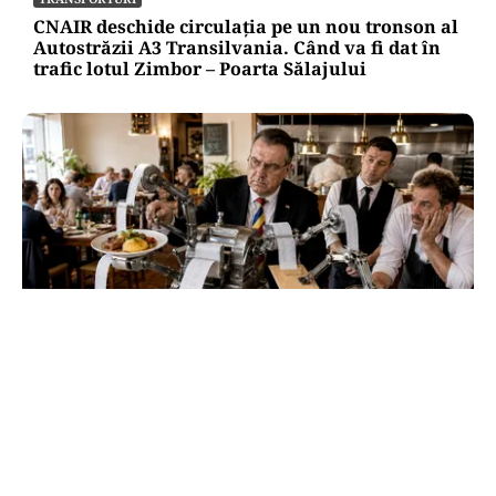
CNAIR deschide circulația pe un nou tronson al
Autostrăzii A3 Transilvania. Când va fi dat în
trafic lotul Zimbor – Poarta Sălajului
ECONOMIE
HoReCa, „suspectul de serviciu” al reformei:
cât a încasat statul de la acest sector