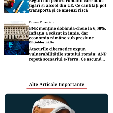
Reguli noi pentru românii care aduc
țigări și alcool din UE. Ce cantități pot
transporta și ce amenzi riscă
Puterea Financiara
BNR menține dobânda-cheie la 6,50%.
Inflația a scăzut în iunie, dar
economia rămâne sub presiune
Oficiuldestiri.ro
Atacurile cibernetice expun
vulnerabilitățile statului român: ANP
repetă scenariul e‑Terra. Ce ascund
comunicările oficiale și cine răspunde
pentru mentenanța IT a instituțiilor
publice
Alte Articole Importante