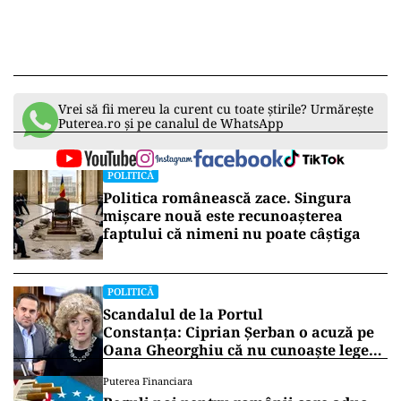
Vrei să fii mereu la curent cu toate știrile? Urmărește
Puterea.ro și pe canalul de WhatsApp
POLITICĂ
Politica românească zace. Singura
mișcare nouă este recunoașterea
faptului că nimeni nu poate câștiga
POLITICĂ
Scandalul de la Portul
Constanța: Ciprian Șerban o acuză pe
Oana Gheorghiu că nu cunoaște legea
companiilor de stat
Puterea Financiara