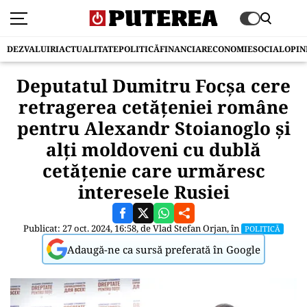
DEZVALUIRI
ACTUALITATE
POLITICĂ
FINANCIAR
ECONOMIE
SOCIAL
OPIN
Deputatul Dumitru Focșa cere
retragerea cetățeniei române
pentru Alexandr Stoianoglo și
alți moldoveni cu dublă
cetățenie care urmăresc
interesele Rusiei
Publicat: 27 oct. 2024, 16:58, de
Vlad Stefan Orjan
, în
POLITICĂ
Adaugă-ne ca sursă preferată în Google