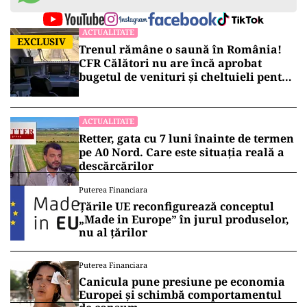
ACTUALITATE
EXCLUSIV
Trenul rămâne o saună în România!
CFR Călători nu are încă aprobat
bugetul de venituri și cheltuieli pentru
2026
ACTUALITATE
Retter, gata cu 7 luni înainte de termen
pe A0 Nord. Care este situația reală a
descărcărilor
Puterea Financiara
Țările UE reconfigurează conceptul
„Made in Europe” în jurul produselor,
nu al țărilor
Puterea Financiara
Canicula pune presiune pe economia
Europei și schimbă comportamentul