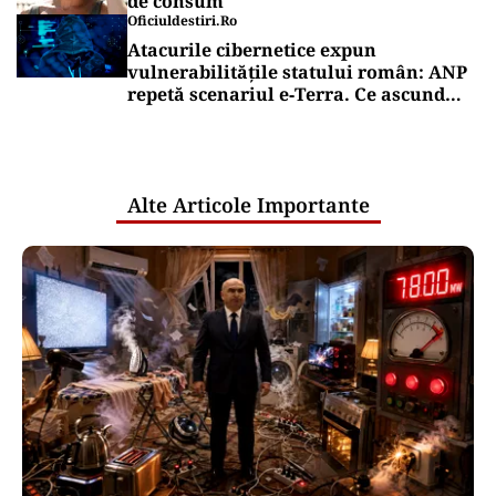
de consum
Oficiuldestiri.ro
Atacurile cibernetice expun
vulnerabilitățile statului român: ANP
repetă scenariul e‑Terra. Ce ascund
comunicările oficiale și cine răspunde
pentru mentenanța IT a instituțiilor
publice
Alte Articole Importante