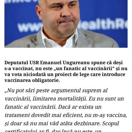
Deputatul USR Emanuel Ungureanu spune că deși
s-a vaccinat, nu este „un fanatic al vaccinării” și nu
va vota niciodată un proiect de lege care introduce
vaccinarea obligatorie.
„
Nu pot sări peste argumentul suprem al
vaccinării, limitarea mortalității. Eu nu sunt un
fanatic al vaccinării. Dacă ar exista un
tratament dovedit mai eficient, nu m-aș vaccina,
și doar să nu mai văd atâta dezbinare. Scopul
certificatului ar fi, dar încă nu este, un