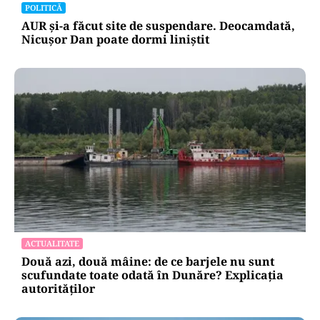
POLITICĂ
AUR și-a făcut site de suspendare. Deocamdată,
Nicușor Dan poate dormi liniștit
ACTUALITATE
Două azi, două mâine: de ce barjele nu sunt
scufundate toate odată în Dunăre? Explicația
autorităților