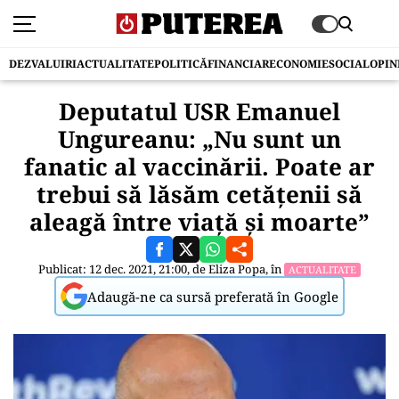
DEZVALUIRI
ACTUALITATE
POLITICĂ
FINANCIAR
ECONOMIE
SOCIAL
OPIN
Deputatul USR Emanuel
Ungureanu: „Nu sunt un
fanatic al vaccinării. Poate ar
trebui să lăsăm cetățenii să
aleagă între viață și moarte”
Publicat: 12 dec. 2021, 21:00, de
Eliza Popa
, în
ACTUALITATE
Adaugă-ne ca sursă preferată în Google