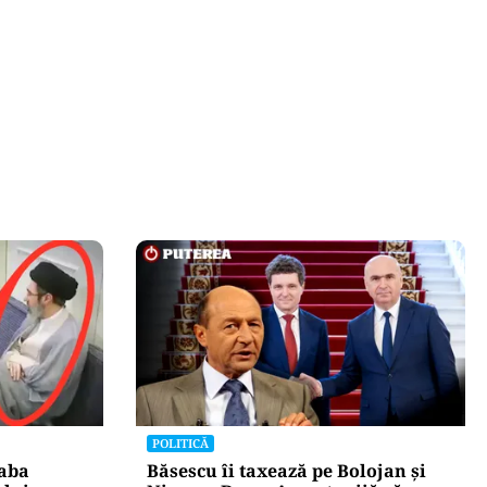
POLITICĂ
taba
Băsescu îi taxează pe Bolojan și