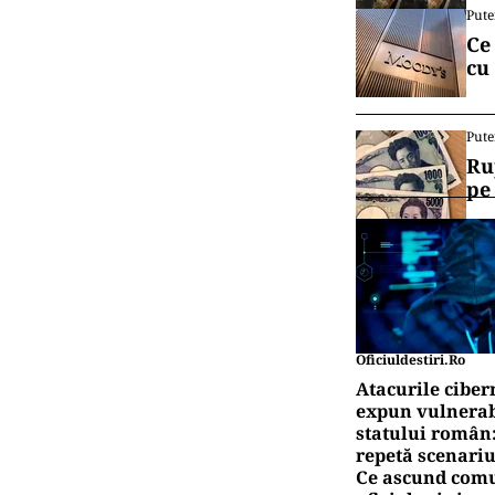
Pute
Ce
cu
Pute
Ru
pe
Oficiuldestiri.ro
Atacurile ciber
expun vulnerabi
statului român
repetă scenariu
Ce ascund comu