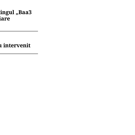
tingul „Baa3
iare
 intervenit