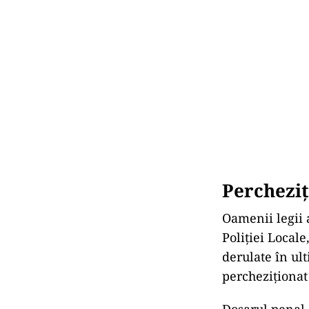
Percheziț
Oamenii legii a
Poliției Local
derulate în ul
percheziționat