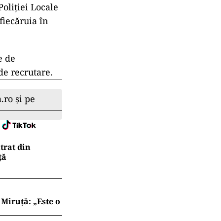
oliției Locale
fiecăruia în
e de
de recrutare.
.ro și pe
trat din
ţă
Miruță: „Este o