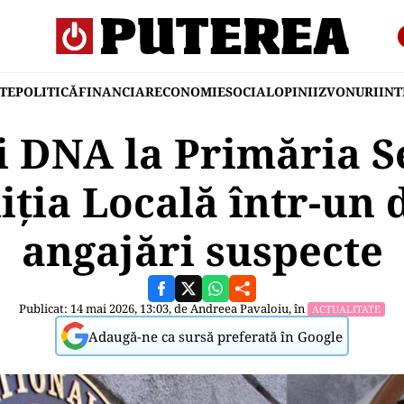
TE
POLITICĂ
FINANCIAR
ECONOMIE
SOCIAL
OPINII
ZVONURI
IN
 DNA la Primăria S
liția Locală într-un
angajări suspecte
Publicat: 14 mai 2026, 13:03, de
Andreea Pavaloiu
, în
ACTUALITATE
Adaugă-ne ca sursă preferată în Google