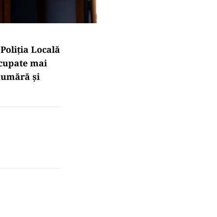
 Poliția Locală
ocupate mai
 numără și