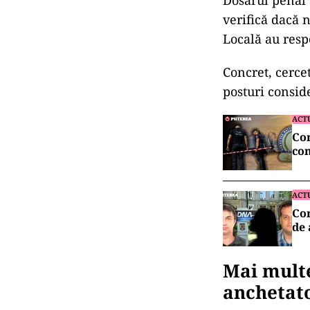
Dosarul penal 
verifică dacă n
Locală au respe
Concret, cerce
posturi conside
ACT
Con
con
ACT
Cor
de
Mai multe
anchetato