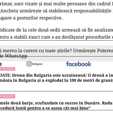
rimar, sunt vizate și mai multe persoane din cadrul P
 Ancheta urmărește să stabilească responsabilitățile 
upare a posturilor respective.
dicate de la cele două sedii urmează să fie analizat
ntru a stabili exact cum s-au desfășurat procedurile 
ii mereu la curent cu toate știrile? Urmărește Puterea
 de WhatsApp
UALITATE
ATE: Drona din Bulgaria este ucraineană/ O dronă a in
ânia în Bulgaria şi a explodat la 100 de metri de grani
UALITATE
mele două barje, scufundate cu succes în Dunăre. Radu 
cedură lentă pentru a se așeza cât mai bine”