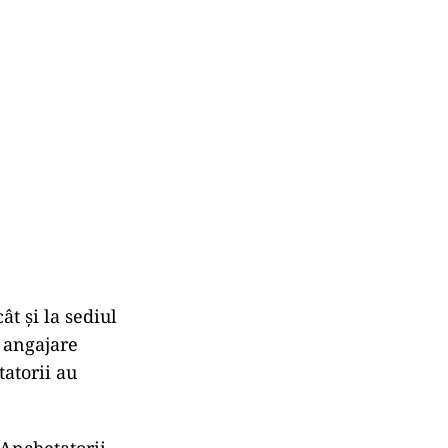
ât și la sediul
 angajare
atorii au