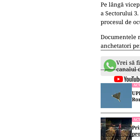
Pe lângă vicep
a Sectorului 3.
procesul de oc
Documentele ri
anchetatori pe
Vrei să f
canalul
ACT
UPD
Rom
ACT
Pri
pro