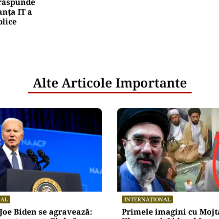
e răspunde
nța IT a
blice
Alte Articole Importante
NAL
INTERNAȚIONAL
 Joe Biden se agravează:
Primele imagini cu Moj