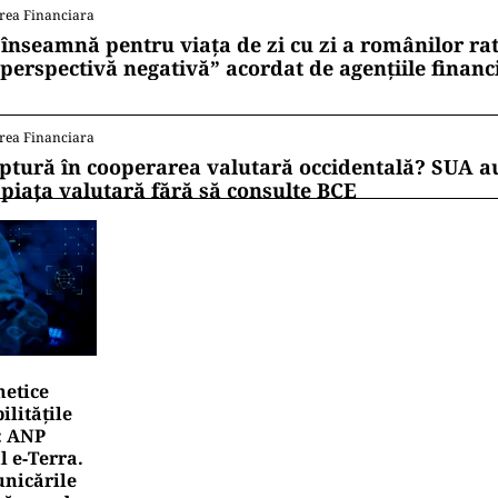
rea Financiara
 înseamnă pentru viața de zi cu zi a românilor ra
 perspectivă negativă” acordat de agențiile financ
rea Financiara
ptură în cooperarea valutară occidentală? SUA au
 piața valutară fără să consulte BCE
netice
litățile
: ANP
l e‑Terra.
nicările