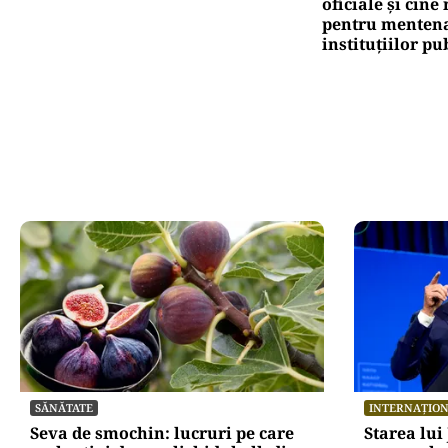
oficiale și cin
pentru mentena
instituțiilor pu
SĂNĂTATE
INTERNAȚIO
Seva de smochin: lucruri pe care
Starea lui