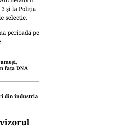
 Anchetatorii
 și la Poliția
e selecție.
ima perioadă pe
e.
 vameși,
în fața DNA
ri din industria
 vizorul