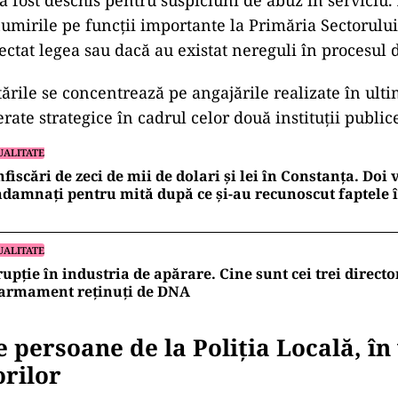
a fost deschis pentru suspiciuni de abuz în serviciu.
umirile pe funcții importante la Primăria Sectorului 3
ctat legea sau dacă au existat nereguli în procesul d
tările se concentrează pe angajările realizate în ult
rate strategice în cadrul celor două instituții public
UALITATE
fiscări de zeci de mii de dolari și lei în Constanța. Doi
damnați pentru mită după ce și-au recunoscut faptele 
UALITATE
upție în industria de apărare. Cine sunt cei trei directo
 armament reținuți de DNA
 persoane de la Poliția Locală, în
rilor