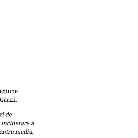
acțiune
Gărzii.
vi de
e incinerare a
pentru mediu,