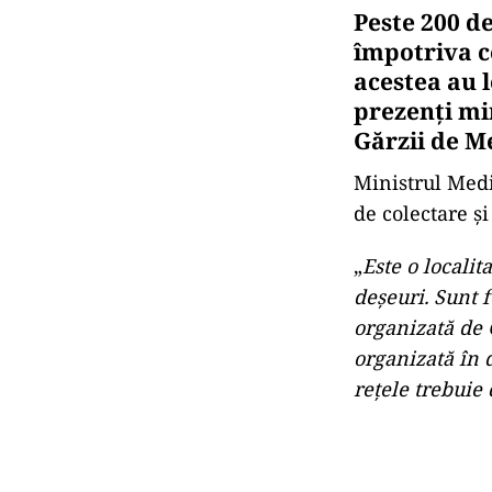
Peste 200 de
împotriva c
acestea au l
prezenți mi
Gărzii de M
Ministrul Mediu
de colectare și
„
Este o localit
deșeuri. Sunt f
organizată de 
organizată în d
rețele trebuie 