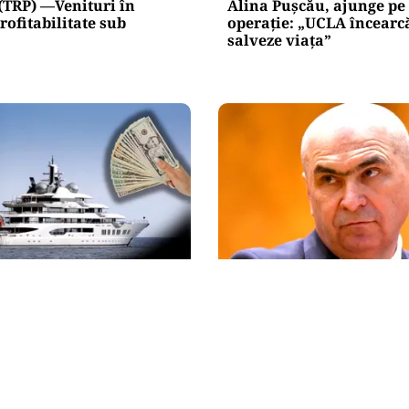
(TRP) —Venituri în
Alina Pușcău, ajunge pe
rofitabilitate sub
operație: „UCLA încearc
salveze viața”
NAL
POLITICĂ
l Amadea, confiscat de
Un lider USR îl critică du
de la un oligarh rus, a
Bolojan: Un liberal nu c
la vânzare. Noul
taxele
 a scos din conturi 187
e de dolari