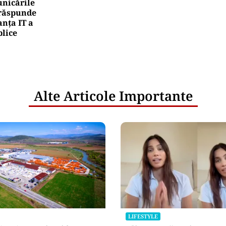
nicările
e răspunde
nța IT a
blice
Alte Articole Importante
LIFESTYLE