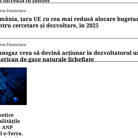
 lucrează în șantier
rea Financiara
mânia, țara UE cu cea mai redusă alocare bugetar
ntru cercetare și dezvoltare, în 2025
rea Financiara
ansgaz vrea să devină acționar la dezvoltatorul u
erican de gaze naturale lichefiate
netice
litățile
: ANP
l e‑Terra.