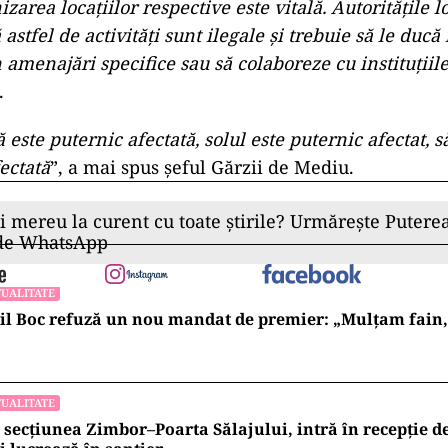
izarea locațiilor respective este vitală. Autoritățile l
 astfel de activități sunt ilegale și trebuie să le ducă
in amenajări specifice sau să colaboreze cu instituțiile
.
 este puternic afectată, solul este puternic afectat, 
ectată
”, a mai spus șeful Gărzii de Mediu.
ii mereu la curent cu toate știrile? Urmărește Puterea
 de WhatsApp
UALITATE
l Boc refuză un nou mandat de premier: „Mulțam fain, a
UALITATE
 secțiunea Zimbor–Poarta Sălajului, intră în recepție de