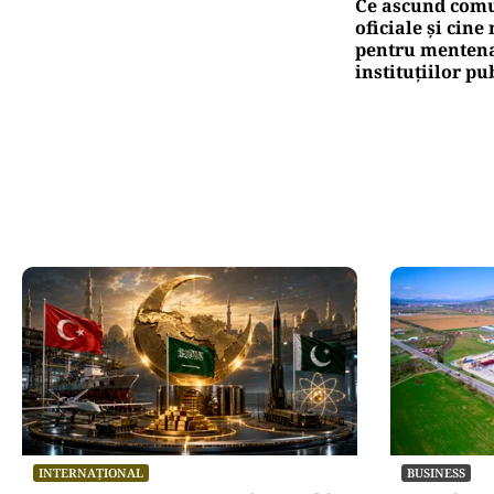
Ce ascund comu
oficiale și cin
pentru mentena
instituțiilor pu
INTERNAȚIONAL
BUSINESS