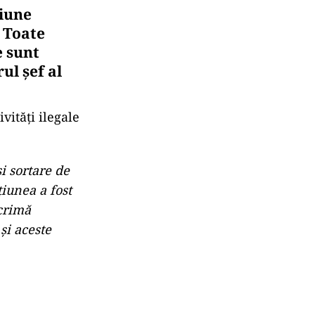
țiune
. Toate
e sunt
ul șef al
vități ilegale
și sortare de
țiunea a fost
 crimă
și aceste