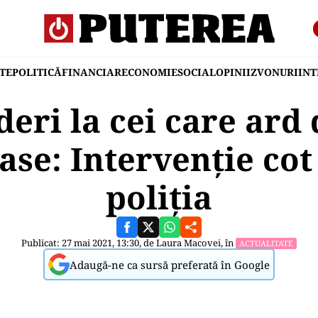
TE
POLITICĂ
FINANCIAR
ECONOMIE
SOCIAL
OPINII
ZVONURI
IN
eri la cei care ard
ase: Intervenție cot 
poliția
Publicat: 27 mai 2021, 13:30, de
Laura Macovei
, în
ACTUALITATE
Adaugă-ne ca sursă preferată în Google