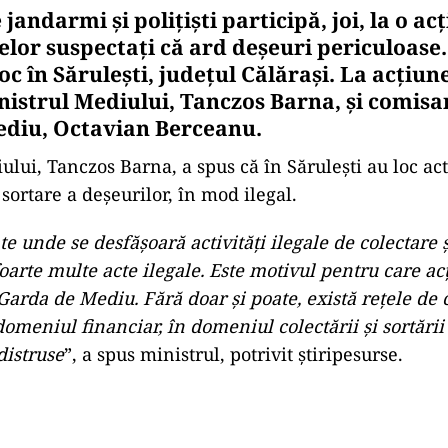
 jandarmi și polițiști participă, joi, la o ac
elor suspectați că ard deșeuri periculoase
oc în Sărulești, județul Călărași. La acțiun
nistrul Mediului, Tanczos Barna, și comisar
ediu, Octavian Berceanu.
lui, Tanczos Barna, a spus că în Sărulești au loc acti
 sortare a deșeurilor, în mod ilegal.
ate unde se desfășoară activități ilegale de colectare 
oarte multe acte ilegale. Este motivul pentru care ac
Garda de Mediu. Fără doar și poate, există rețele de
omeniul financiar, în domeniul colectării și sortării 
distruse
”, a spus ministrul, potrivit știripesurse.
Play