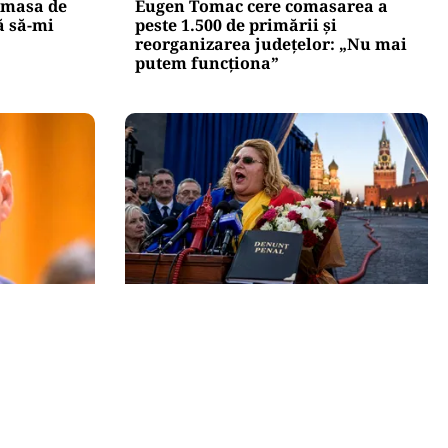
 masa de
Eugen Tomac cere comasarea a
ă să-mi
peste 1.500 de primării și
reorganizarea județelor: „Nu mai
putem funcționa”
POLITICĂ
r pe Ilie
Tovarășa Șoșoacă: denunțată
rește
penal pentru trădare și
comunicarea de informații false