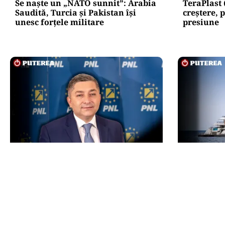
Se naște un „NATO sunnit”: Arabia
TeraPlast 
Saudită, Turcia și Pakistan își
creștere, p
unesc forțele militare
presiune
POLITICĂ
INTERNAȚIO
Alin Tișe atacă frontal conducerea
Megayahtu
PNL: „România a devenit coșul de
americani 
gunoi al investitorilor”
fost scos 
proprietar
de milioan