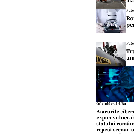
mai
Pute
Ro
pe
Pute
Tr
am
Oficiuldestiri.ro
Atacurile ciber
expun vulnerabi
statului român
repetă scenariu