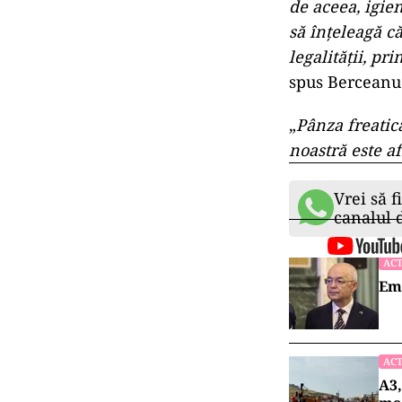
de aceea, igien
să înțeleagă că
legalității, pr
spus Berceanu
„
Pânza freatică
noastră este af
Vrei să f
canalul
ACT
Emi
ACT
A3,