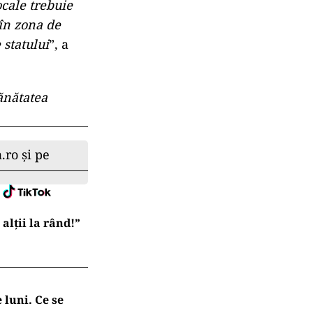
ocale trebuie
 în zona de
 statului
”, a
sănătatea
.ro și pe
lții la rând!”
 luni. Ce se