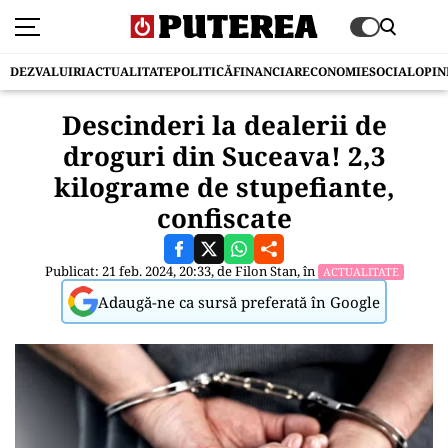
DEZVALUIRI
ACTUALITATE
POLITICĂ
FINANCIAR
ECONOMIE
SOCIAL
OPIN
Descinderi la dealerii de
droguri din Suceava! 2,3
kilograme de stupefiante,
confiscate
Publicat: 21 feb. 2024, 20:33, de
Filon Stan
, în
ACTUALITATE
Adaugă-ne ca sursă preferată în Google