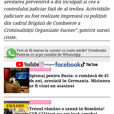
arestarea preventivă a doi inculpați și cea a
controlului judiciar față de al treilea. Activitățile
judiciare au fost realizate împreună cu polițiști
din cadrul Brigăzii de Combatere a
Criminalității Organizate Suceav”,
potrivit sursei
citate.
Vrei să fii mereu la curent cu toate știrile? Urmărește
Puterea.ro și pe canalul de WhatsApp
ACTUALITATE
Spionaj pentru Rusia: o româncă de 45
de ani, arestată în Germania. Misiunea
ar fi vizat un asasinat
ACTUALITATE
EXCLUSIV
Trenul rămâne o saună în România!
CFR Călători nu are încă aprobat