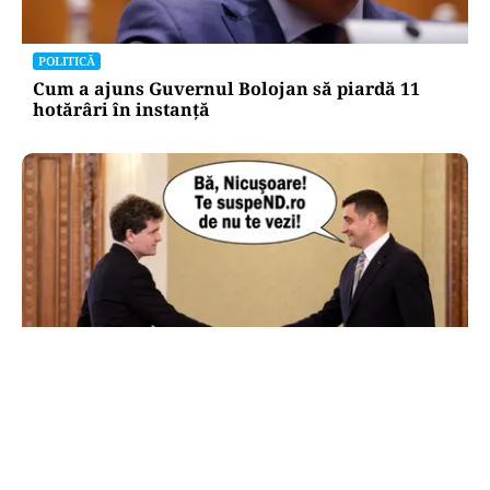
POLITICĂ
Cum a ajuns Guvernul Bolojan să piardă 11
hotărâri în instanță
POLITICĂ
AUR și-a făcut site de suspendare. Deocamdată,
Nicușor Dan poate dormi liniștit