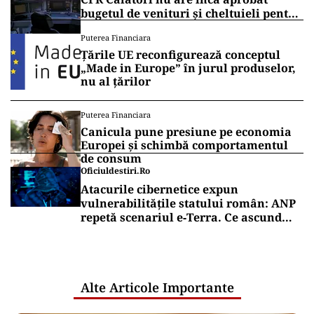
bugetul de venituri și cheltuieli pentru
2026
Puterea Financiara
Țările UE reconfigurează conceptul
„Made in Europe” în jurul produselor,
nu al țărilor
Puterea Financiara
Canicula pune presiune pe economia
Europei și schimbă comportamentul
de consum
Oficiuldestiri.ro
Atacurile cibernetice expun
vulnerabilitățile statului român: ANP
repetă scenariul e‑Terra. Ce ascund
comunicările oficiale și cine răspunde
pentru mentenanța IT a instituțiilor
publice
Alte Articole Importante