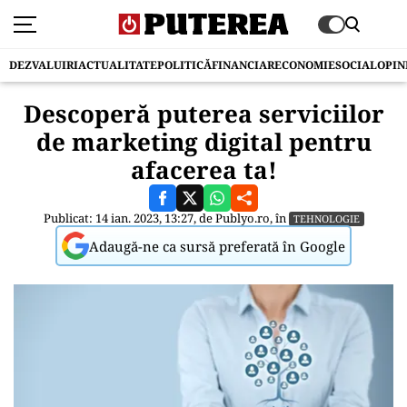
DEZVALUIRI
ACTUALITATE
POLITICĂ
FINANCIAR
ECONOMIE
SOCIAL
OPIN
Descoperă puterea serviciilor
de marketing digital pentru
afacerea ta!
Publicat: 14 ian. 2023, 13:27, de
Publyo.ro
, în
TEHNOLOGIE
Adaugă-ne ca sursă preferată în Google