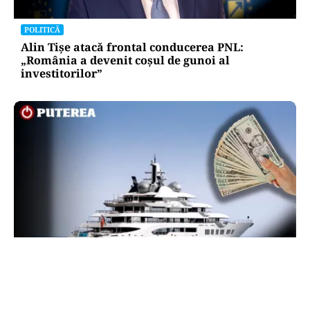
POLITICĂ
Alin Tișe atacă frontal conducerea PNL:
„România a devenit coșul de gunoi al
investitorilor”
INTERNAȚIONAL
Megayahtul Amadea, confiscat de americani de
la un oligarh rus, a fost scos la vânzare. Noul