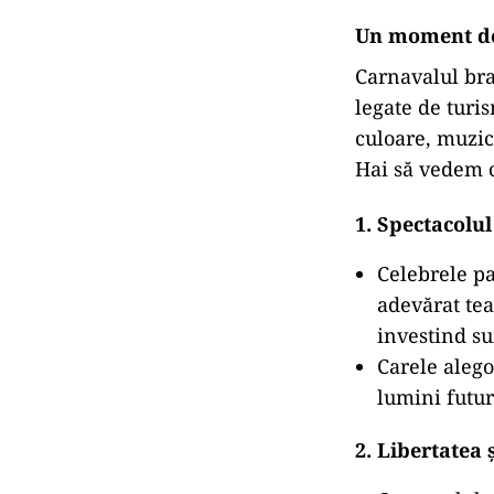
Un moment de 
Carnavalul bra
legate de turi
culoare, muzic
Hai să vedem c
1.
Spectacolul
Celebrele pa
adevărat tea
investind su
Carele aleg
lumini futur
2.
Libertatea ș