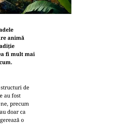
adele
care animă
adiție
ea fi mult mai
acum.
 structuri de
e au fost
eene, precum
eau doar ca
ugerează o