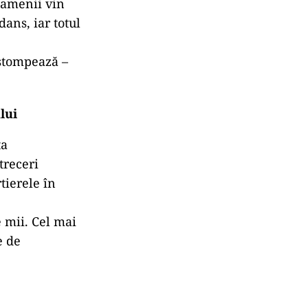
Oamenii vin
ans, iar totul
estompează –
lui
ța
treceri
tierele în
 mii. Cel mai
e de