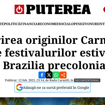
TE
POLITICĂ
FINANCIAR
ECONOMIE
SOCIAL
OPINII
ZVONURI
IN
irea originilor Carn
 festivalurilor esti
 Brazilia precoloni
Publicat: 12 feb. 2025, 23:14, de
Radu Caranfil
, în
NECONVENTIONAL
Adaugă-ne ca sursă preferată în Google