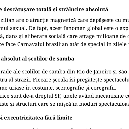
descătușare totală și strălucire absolută
zilian are o atracție magnetică care depășește cu mu
smul sexual. De fapt, acest fenomen global este o exp
ă, dans și eliberare socială care atrage milioane de
e face Carnavalul brazilian atât de special în zilele 
 absolut al școlilor de samba
rade ale școlilor de samba din Rio de Janeiro și São
tru al străzii. Fiecare școală își pregătește spectacol
me uriașe în costume, scenografie și coregrafii.
orice sunt de-a dreptul SF, unele având mecanisme 
iste și structuri care se mișcă în moduri spectaculoa
i excentricitatea fără limite