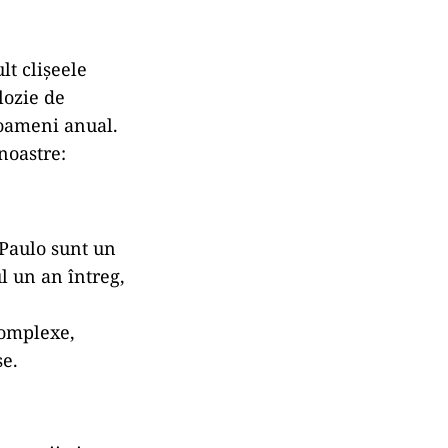
lt clișeele
lozie de
 oameni anual.
noastre:
 Paulo sunt un
ul un an întreg,
complexe,
se.