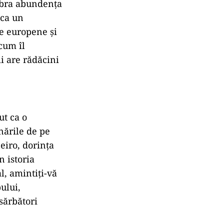
lebra abundența
 ca un
le europene și
cum îl
i are rădăcini
ut ca o
nările de pe
eiro, dorința
 istoria
l, amintiți-vă
pului,
sărbători