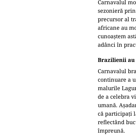
Carnavalul mod
sezonieră prin
precursor al t
africane au mo
cunoaștem astă
adânci în prac
Brazilienii au
Carnavalul braz
continuare a u
malurile Lagun
de a celebra v
umană. Așadar,
că participați 
reflectând buc
împreună.