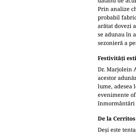
datând de acum
Prin analize ch
probabil fabri
arătat dovezi 
se adunau în a
sezonieră a pe
Festivități est
Dr. Marjolein 
acestor adunăr
lume, adesea l
evenimente ofe
înmormântări ș
De la Cerritos
Deși este tenta