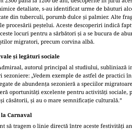
 2300 până la 1200 de ani, descoperite în jurul aces
imice detaliate, s-au identificat urme de băuturi alc
cate din tuberculi, porumb dulce și palmier. Alte fr
ale procesării peștelui. Aceste descoperiri indică fap
ceste locuri pentru a sărbători și a se bucura de ab
știlor migratori, precum corvina albă.
ivale și legături sociale
Admiraal, autorul principal al studiului, subliniază 
i sezoniere: „Vedem exemple de astfel de practici în
egate de abundența sezonieră a speciilor migratoare
ră oportunități excelente pentru activități sociale,
i căsătorii, și au o mare semnificație culturală.”
 la Carnaval
nt să tragem o linie directă între aceste festivități an