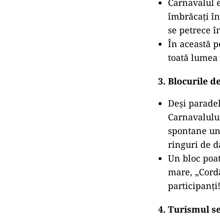
Carnavalul 
îmbrăcați în
se petrece î
În această p
toată lumea
3.
Blocurile d
Deși paradel
Carnavalului
spontane und
ringuri de d
Un bloc poat
mare, „Cordã
participanți
4.
Turismul se