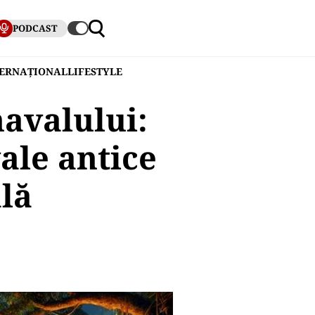
PODCAST
TERNAȚIONAL
LIFESTYLE
avalului:
vale antice
ală