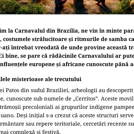
m la Carnavalul din Brazilia, ne vin în minte par
, costumele strălucitoare și ritmurile de samba 
v-ați întrebat vreodată de unde provine această tr
i bine, se pare că rădăcinile Carnavalului ar put
influențele europene și africane cunoscute până 
lele misterioase ale trecutului
i Patos din sudul Braziliei, arheologii au descoperit
e, cunoscute sub numele de „Cerritos”. Aceste movil
strămoșii precoloniali ai grupurilor indigene pamp
ano. Deși inițial s-a crezut că aceste structuri serv
rmântare sau repere teritoriale, cercetări recente s
 mai complexă și festivă.