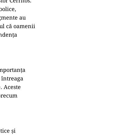
tor Cerritos.
oolice,
agmente au
tul că oamenii
undența
importanța
 întreaga
. Aceste
 precum
tice și