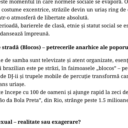
este momentul în care normele sociale se evaporă. 
 costume excentrice, străzile devin un uriaș ring de d
ntr-o atmosferă de libertate absolută.
erioadă, barierele de clasă, etnie și statut social se 
 dansează împreună.
e stradă (Blocos) – petrecerile anarhice ale poporu
e de samba sunt televizate și atent organizate, esen
 brazilian este pe străzi, în faimoasele „blocos” – pe
e DJ-ii și trupele mobile de percuție transformă car
ans uriașe.
e începe cu 100 de oameni și ajunge rapid la zeci de
o da Bola Preta”, din Rio, strânge peste 1.5 milioan
!
xual – realitate sau exagerare?