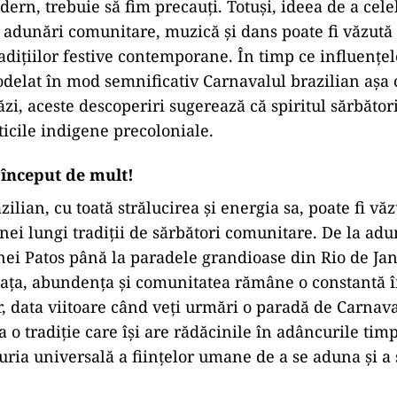
ern, trebuie să fim precauți. Totuși, ideea de a ce
 adunări comunitare, muzică și dans poate fi văzută
radițiilor festive contemporane. În timp ce influențe
delat în mod semnificativ Carnavalul brazilian așa 
zi, aceste descoperiri sugerează că spiritul sărbători
ticile indigene precoloniale.
 început de mult!
ilian, cu toată strălucirea și energia sa, poate fi văz
nei lungi tradiții de sărbători comunitare. De la adu
ei Patos până la paradele grandioase din Rio de Jan
iața, abundența și comunitatea rămâne o constantă în
 data viitoare când veți urmări o paradă de Carnava
la o tradiție care își are rădăcinile în adâncurile tim
uria universală a ființelor umane de a se aduna și a 