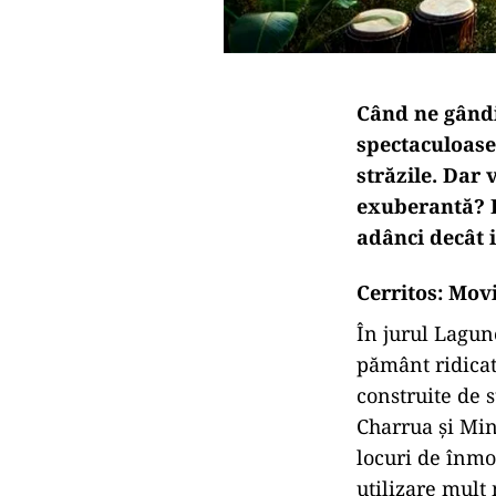
Când ne gândi
spectaculoase
străzile. Dar 
exuberantă? E
adânci decât 
Cerritos: Movi
În jurul Lagune
pământ ridicat
construite de 
Charrua și Minu
locuri de înmo
utilizare mult