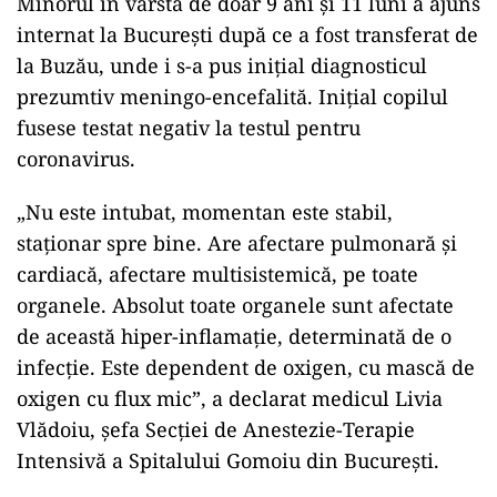
Minorul în vârstă de doar 9 ani și 11 luni a ajuns
internat la București după ce a fost transferat de
la Buzău, unde i s-a pus inițial diagnosticul
prezumtiv meningo-encefalită. Inițial copilul
fusese testat negativ la testul pentru
coronavirus.
„Nu este intubat, momentan este stabil,
staționar spre bine. Are afectare pulmonară și
cardiacă, afectare multisistemică, pe toate
organele. Absolut toate organele sunt afectate
de această hiper-inflamație, determinată de o
infecție. Este dependent de oxigen, cu mască de
oxigen cu flux mic”, a declarat medicul Livia
Vlădoiu, șefa Secției de Anestezie-Terapie
Intensivă a Spitalului Gomoiu din București.