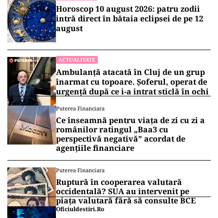
Horoscop 10 august 2026: patru zodii
intră direct în bătaia eclipsei de pe 12
august
ACTUALITATE
Ambulanță atacată în Cluj de un grup
înarmat cu topoare. Șoferul, operat de
urgență după ce i-a intrat sticlă în ochi
Puterea Financiara
Ce înseamnă pentru viața de zi cu zi a
românilor ratingul „Baa3 cu
perspectivă negativă” acordat de
agențiile financiare
Puterea Financiara
Ruptură în cooperarea valutară
occidentală? SUA au intervenit pe
piața valutară fără să consulte BCE
Oficiuldestiri.ro