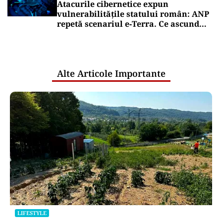
Atacurile cibernetice expun
vulnerabilitățile statului român: ANP
repetă scenariul e‑Terra. Ce ascund
comunicările oficiale și cine răspunde
pentru mentenanța IT a instituțiilor
publice
Alte Articole Importante
LIFESTYLE