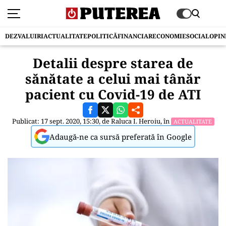
DEZVALUIRI
ACTUALITATE
POLITICĂ
FINANCIAR
ECONOMIE
SOCIAL
OPIN
Detalii despre starea de
sănătate a celui mai tânăr
pacient cu Covid-19 de ATI
Publicat: 17 sept. 2020, 15:30, de
Raluca I. Heroiu
, în
ACTUALITATE
Adaugă-ne ca sursă preferată în Google