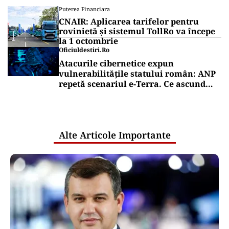
Puterea Financiara
CNAIR: Aplicarea tarifelor pentru
rovinietă și sistemul TollRo va începe
la 1 octombrie
Oficiuldestiri.ro
Atacurile cibernetice expun
vulnerabilitățile statului român: ANP
repetă scenariul e‑Terra. Ce ascund
comunicările oficiale și cine răspunde
pentru mentenanța IT a instituțiilor
publice
Alte Articole Importante