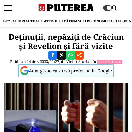
DEZVALUIRI
ACTUALITATE
POLITICĂ
FINANCIAR
ECONOMIE
SOCIAL
OPIN
Deținuții, nepăziți de Crăciun
și Revelion și fără vizite
Publicat: 14 dec. 2023, 11:27, de
Victor Scarlat
, în
ACTUALITATE
Adaugă-ne ca sursă preferată în Google