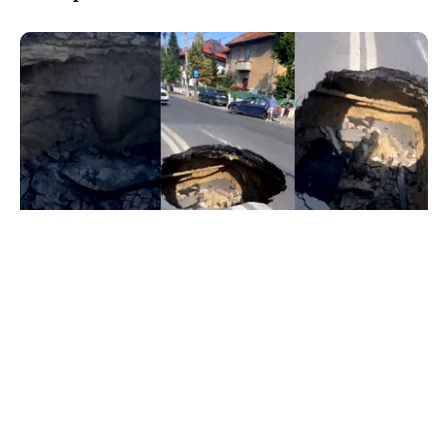
ACTUALITATE
Groapă de trei metri lângă Palatul Cotroceni. O
cântăreață a rămas cu mașina blocata în
mijlocul Capitalei: „Am căzut în groapa asta”
TOS
Politica Cookies
Protecția Datelor Personale
Despre Noi
Publicitate
Echipa