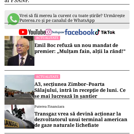
al FSANP.
Vrei să fii mereu la curent cu toate știrile? Urmărește
Puterea.ro și pe canalul de WhatsApp
ACTUALITATE
Emil Boc refuză un nou mandat de
premier: „Mulțam fain, alții la rând!”
ACTUALITATE
A3, secțiunea Zimbor–Poarta
Sălajului, intră în recepție de luni. Ce
se mai lucrează în șantier
Puterea Financiara
Transgaz vrea să devină acționar la
dezvoltatorul unui terminal american
de gaze naturale lichefiate