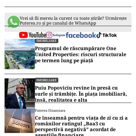
Vrei să fii mereu la curent cu toate știrile? Urmărește
Puterea.ro și pe canalul de WhatsApp
IMOBILIARE
Programul de răscumpărare One
United Properties: riscuri structurale
pe termen lung pe piață
IMOBILIARE
Puiu Popoviciu revine în presă cu
surle și trâmbițe. În piața imobiliară,
însă, realitatea e alta
Puterea Financiara
Ce înseamnă pentru viața de zi cu zi a
românilor ratingul „Baa3 cu
perspectivă negativă” acordat de
agențiile financiare