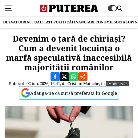
DEZVALUIRI
ACTUALITATE
POLITICĂ
FINANCIAR
ECONOMIE
SOCIAL
OPIN
Devenim o țară de chiriași?
Cum a devenit locuința o
marfă speculativă inaccesibilă
majorității românilor
Publicat: 02 iun. 2026, 16:41, de
Cristian Matache
, în
IMOBILIARE
Adaugă-ne ca sursă preferată în Google