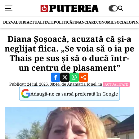
DEZVALUIRI
ACTUALITATE
POLITICĂ
FINANCIAR
ECONOMIE
SOCIAL
OPIN
Diana Șoșoacă, acuzată că şi-a
neglijat fiica. „Se voia să o ia pe
Thais pe sus și să o ducă într-
un centru de plasament”
Publicat: 24 iul. 2025, 08:44, de
Anamaria Ionel
, în
ACTUALITATE
Adaugă-ne ca sursă preferată în Google