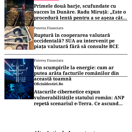
Primele două barje, scufundate cu
succes în Dunăre. Radu Miruță: „Este o
procedură lentă pentru a se așeza cât
mai bine”
Puterea Financiara
Ruptură în cooperarea valutară
occidentală? SUA au intervenit pe
piața valutară fără să consulte BCE
Puterea Financiara
Vin scumpirile la energie: cum ar
putea arăta facturile românilor din
această toamnă
Oficiuldestiri.ro
Atacurile cibernetice expun
vulnerabilitățile statului român: ANP
repetă scenariul e‑Terra. Ce ascund
comunicările oficiale și cine răspunde
pentru mentenanța IT a instituțiilor
publice