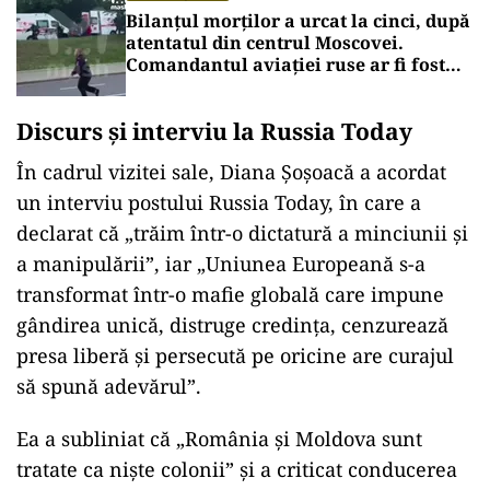
Bilanțul morților a urcat la cinci, după
atentatul din centrul Moscovei.
Comandantul aviației ruse ar fi fost
vizat
Discurs
și interviu la Russia Today
În cadrul vizitei sale, Diana
Șoșoacă a acordat
un interviu postului Russia Today,
în care a
declarat c
ă
„tr
ăim
într-o dictatur
ă a minciunii și
a manipulării”, iar
„Uniunea European
ă s-a
transformat
într-o mafie global
ă care impune
g
ândirea unic
ă, distruge credința, cenzurează
presa liberă și persecută pe oricine are curajul
să spună adevărul”.
Ea a subliniat că
„Rom
ânia
și Moldova sunt
tratate ca niște colonii” și a criticat conducerea