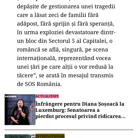
dep
ășite de gestionarea unei tragedii
care a lăsat zeci de familii fără
adăpost, fără sprijin și fără speranță,
în urma exploziei devastatoare dintr-
un bloc din Sectorul 5 al Capitalei, o
românc
ă se află, singură, pe scena
internațională, reprezent
ând vocea
unei
țări pe care alții o vor redusă la
tăcere”, se arată
în mesajul transmis
de SOS România.
ACTUALITATE
Înfrângere pentru Diana Șoșoacă la
Luxemburg: Senatoarea a
pierdut procesul privind ridicarea
imunității
INTERNAȚIONAL