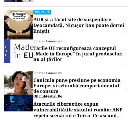
POLITICĂ
AUR și-a făcut site de suspendare.
Deocamdată, Nicușor Dan poate dormi
liniștit
Puterea Financiara
Țările UE reconfigurează conceptul
„Made in Europe” în jurul produselor,
nu al țărilor
Puterea Financiara
Canicula pune presiune pe economia
Europei și schimbă comportamentul
de consum
Oficiuldestiri.ro
Atacurile cibernetice expun
vulnerabilitățile statului român: ANP
repetă scenariul e‑Terra. Ce ascund
comunicările oficiale și cine răspunde
pentru mentenanța IT a instituțiilor