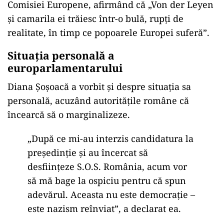
Comisiei Europene, afirm
ând c
ă
„Von der Leyen
și camarila ei trăiesc
într-o bul
ă, rupți de
realitate,
în timp ce popoarele Europei sufer
ă”.
Situația personală a
europarlamentarului
Diana Șoșoacă a vorbit și despre situația sa
personală, acuz
ând autorit
ățile rom
âne c
ă
încearc
ă să o marginalizeze.
„Dup
ă ce mi-au interzis candidatura la
președinție și au
încercat s
ă
desființeze S.O.S. Rom
ânia, acum vor
s
ă mă bage la ospiciu pentru că spun
adevărul. Aceasta nu este democrație
–
este nazism re
înviat”, a declarat ea.