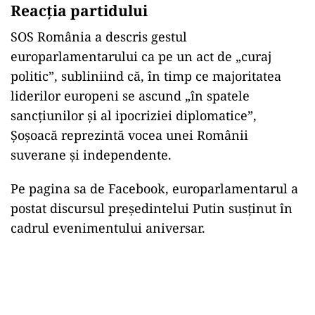
Reac
ția partidului
SOS Rom
ânia a descris gestul
europarlamentarului ca pe un act de
„curaj
politic”, subliniind c
ă,
în timp ce majoritatea
liderilor europeni se ascund
„
în spatele
sanc
țiunilor și al ipocriziei diplomatice”,
Șoșoacă reprezintă vocea unei Rom
ânii
suverane
și independente.
Pe pagina sa de Facebook, europarlamentarul a
postat discursul președintelui Putin susținut
în
cadrul evenimentului aniversar.