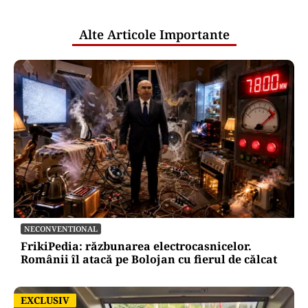
publice
Alte Articole Importante
NECONVENTIONAL
FrikiPedia: răzbunarea electrocasnicelor.
Românii îl atacă pe Bolojan cu fierul de călcat
EXCLUSIV
EXCLUSIV