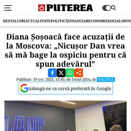
DEZVALUIRI
ACTUALITATE
POLITICĂ
FINANCIAR
ECONOMIE
SOCIAL
OPIN
Diana Șoșoacă face acuzaţii de
la Moscova: „Nicușor Dan vrea
să mă bage la ospiciu pentru că
spun adevărul”
Publicat: 19 oct. 2025, 13:45, de
Ionut Jifcu
, în
POLITICĂ
Adaugă-ne ca sursă preferată în Google