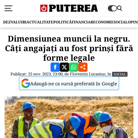
DEZVALUIRI
ACTUALITATE
POLITICĂ
FINANCIAR
ECONOMIE
SOCIAL
OPIN
Dimensiunea muncii la negru.
Câți angajați au fost prinși fără
forme legale
Publicat: 25 nov. 2023, 23:00, de
Florentin Lucaniuc
, în
SOCIAL
Adaugă-ne ca sursă preferată în Google