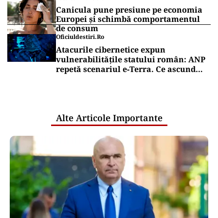
Canicula pune presiune pe economia
Europei și schimbă comportamentul
de consum
Oficiuldestiri.ro
Atacurile cibernetice expun
vulnerabilitățile statului român: ANP
repetă scenariul e‑Terra. Ce ascund
comunicările oficiale și cine răspunde
pentru mentenanța IT a instituțiilor
publice
Alte Articole Importante