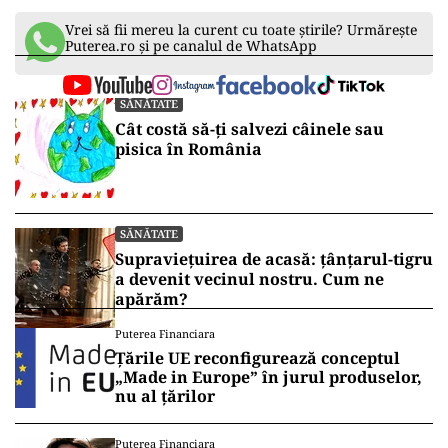
Vrei să fii mereu la curent cu toate știrile? Urmărește
Puterea.ro și pe canalul de WhatsApp
SĂNĂTATE
Cât costă să-ți salvezi câinele sau
pisica în România
SĂNĂTATE
Supraviețuirea de acasă: țânțarul-tigru
a devenit vecinul nostru. Cum ne
apărăm?
Puterea Financiara
Țările UE reconfigurează conceptul
„Made in Europe” în jurul produselor,
nu al țărilor
Puterea Financiara