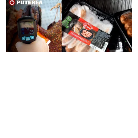
ACTUALITATE
Amenzi ANPC de peste 300.000 de lei la Bâlea
Lac: produse expirate, frigidere ruginite și
produse din carne și lapte, lăsate la soare
TOS
Politica Cookies
Protecția Datelor Personale
Despre Noi
Publicitate
Echipa
© 2026, toate drepturile rezervate puterea.ro