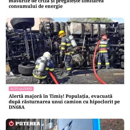
măsurile de criză și pregătește limitarea
consumului de energie
ACTUALITATE
Alertă majoră în Timiș! Populația, evacuată
după răsturnarea unui camion cu hipoclorit pe
DN68A