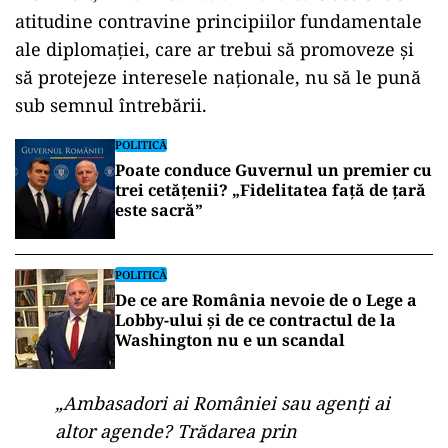
atitudine contravine principiilor fundamentale
ale diplomației, care ar trebui să promoveze și
să protejeze interesele naționale, nu să le pună
sub semnul întrebării.
POLITICĂ
Poate conduce Guvernul un premier cu
trei cetățenii? „Fidelitatea față de țară
este sacră”
POLITICĂ
De ce are România nevoie de o Lege a
Lobby-ului și de ce contractul de la
Washington nu e un scandal
„Ambasadori ai României sau agenți ai
altor agende? Trădarea prin