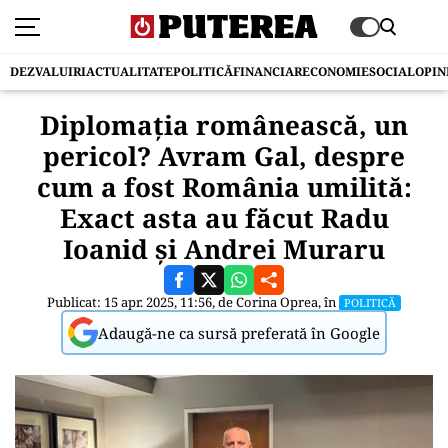
DEZVALUIRI
ACTUALITATE
POLITICĂ
FINANCIAR
ECONOMIE
SOCIAL
OPIN
Diplomația românească, un
pericol? Avram Gal, despre
cum a fost România umilită:
Exact asta au făcut Radu
Ioanid și Andrei Muraru
Publicat: 15 apr. 2025, 11:56, de
Corina Oprea
, în
POLITICĂ
Adaugă-ne ca sursă preferată în Google