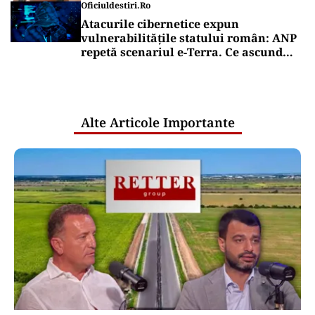
Oficiuldestiri.ro
Atacurile cibernetice expun
vulnerabilitățile statului român: ANP
repetă scenariul e‑Terra. Ce ascund
comunicările oficiale și cine răspunde
pentru mentenanța IT a instituțiilor
publice
Alte Articole Importante