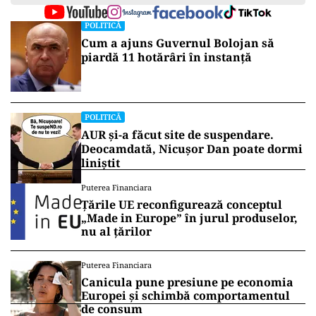
POLITICĂ
Cum a ajuns Guvernul Bolojan să
piardă 11 hotărâri în instanță
POLITICĂ
AUR și-a făcut site de suspendare.
Deocamdată, Nicușor Dan poate dormi
liniștit
Puterea Financiara
Țările UE reconfigurează conceptul
„Made in Europe” în jurul produselor,
nu al țărilor
Puterea Financiara
Canicula pune presiune pe economia
Europei și schimbă comportamentul
de consum