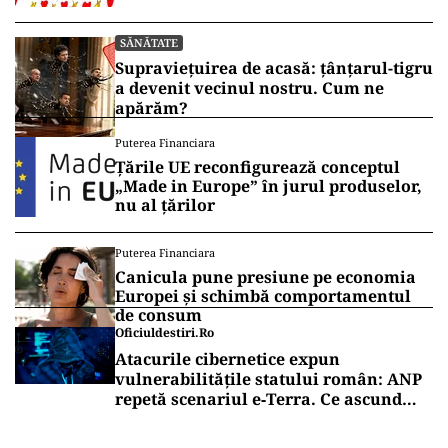
SĂNĂTATE
Supraviețuirea de acasă: țânțarul-tigru
a devenit vecinul nostru. Cum ne
apărăm?
Puterea Financiara
Țările UE reconfigurează conceptul
„Made in Europe” în jurul produselor,
nu al țărilor
Puterea Financiara
Canicula pune presiune pe economia
Europei și schimbă comportamentul
de consum
Oficiuldestiri.ro
Atacurile cibernetice expun
vulnerabilitățile statului român: ANP
repetă scenariul e‑Terra. Ce ascund
comunicările oficiale și cine răspunde
pentru mentenanța IT a instituțiilor