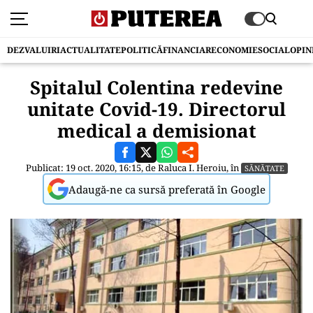
DEZVALUIRI
ACTUALITATE
POLITICĂ
FINANCIAR
ECONOMIE
SOCIAL
OPIN
Spitalul Colentina redevine
unitate Covid-19. Directorul
medical a demisionat
Publicat: 19 oct. 2020, 16:15, de
Raluca I. Heroiu
, în
SĂNĂTATE
Adaugă-ne ca sursă preferată în Google