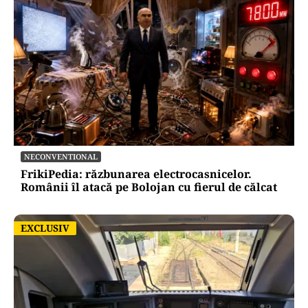
NECONVENTIONAL
FrikiPedia: răzbunarea electrocasnicelor.
Românii îl atacă pe Bolojan cu fierul de călcat
EXCLUSIV
EXCLUSIV