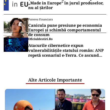
„Made in Europe” în jurul produselor,
nu al țărilor
Puterea Financiara
Canicula pune presiune pe economia
Europei și schimbă comportamentul
de consum
Oficiuldestiri.ro
Atacurile cibernetice expun
vulnerabilitățile statului român: ANP
repetă scenariul e‑Terra. Ce ascund
comunicările oficiale și cine răspunde
pentru mentenanța IT a instituțiilor
publice
Alte Articole Importante