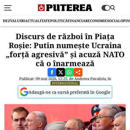
DEZVALUIRI
ACTUALITATE
POLITICĂ
FINANCIAR
ECONOMIE
SOCIAL
OPIN
Discurs de război în Piața
Roșie: Putin numește Ucraina
„forță agresivă” și acuză NATO
că o înarmează
Publicat: 09 mai 2026, 12:25, de
Andreea Pavaloiu
, în
INTERNAȚIONAL
Adaugă-ne ca sursă preferată în Google