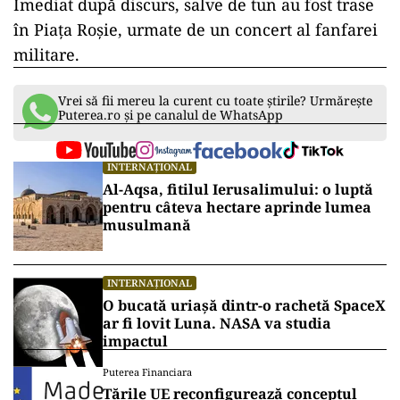
Imediat după discurs, salve de tun au fost trase
în Piața Roșie, urmate de un concert al fanfarei
militare.
Vrei să fii mereu la curent cu toate știrile? Urmărește
Puterea.ro și pe canalul de WhatsApp
INTERNAȚIONAL
Al-Aqsa, fitilul Ierusalimului: o luptă
pentru câteva hectare aprinde lumea
musulmană
INTERNAȚIONAL
O bucată uriașă dintr-o rachetă SpaceX
ar fi lovit Luna. NASA va studia
impactul
Puterea Financiara
Țările UE reconfigurează conceptul