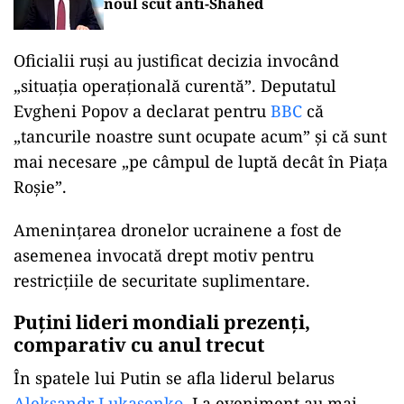
noul scut anti-Shahed
Oficialii ruși au justificat decizia invocând
„situația operațională curentă”. Deputatul
Evgheni Popov a declarat pentru
BBC
că
„tancurile noastre sunt ocupate acum” și că sunt
mai necesare „pe câmpul de luptă decât în Piața
Roșie”.
Amenințarea dronelor ucrainene a fost de
asemenea invocată drept motiv pentru
restricțiile de securitate suplimentare.
Puțini lideri mondiali prezenți,
comparativ cu anul trecut
În spatele lui Putin se afla liderul belarus
Aleksandr Lukașenko
. La eveniment au mai