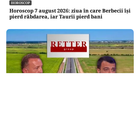
HOROSCOP
Horoscop 7 august 2026: ziua în care Berbecii își
pierd răbdarea, iar Taurii pierd bani
ACTUALITATE
Retter, gata cu 7 luni înainte de termen pe A0
Nord. Care este situația reală a descărcărilor