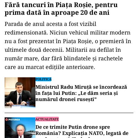
Fără tancuri în Piața Roșie, pentru
prima dată în aproape 20 de ani
Parada de anul acesta a fost vizibil
redimensionată. Niciun vehicul militar modern
nu a fost prezentat în Piața Roșie, o premieră în
ultimele două decenii. Militarii au defilat în
număr mare, dar fără blindatele și rachetele
care au marcat edițiile anterioare.
POLITICĂ
Ministrul Radu Miruță se încordează
în fața lui Putin: „Le dăm seria și
numărul dronei rusești”
ACTUALITATE
De ce trimite Putin drone spre
România? Explicația NATO, legată de