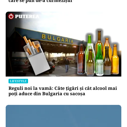
care se pun de-a curmezișul”
LIFESTYLE
Reguli noi la vamă: Câte țigări și cât alcool mai
poți aduce din Bulgaria cu sacoșa