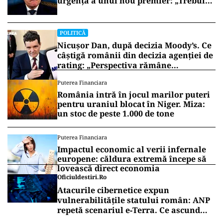
urgență a unui nou premier: „Trebuie
să iasă fum alb de la Cotroceni!”
POLITICĂ
Nicușor Dan, după decizia Moody’s. Ce
câștigă românii din decizia agenției de
rating: „Perspectiva rămâne
rezervată”
Puterea Financiara
România intră în jocul marilor puteri
pentru uraniul blocat în Niger. Miza:
un stoc de peste 1.000 de tone
Puterea Financiara
Impactul economic al verii infernale
europene: căldura extremă începe să
lovească direct economia
Oficiuldestiri.ro
Atacurile cibernetice expun
vulnerabilitățile statului român: ANP
repetă scenariul e‑Terra. Ce ascund
comunicările oficiale și cine răspunde