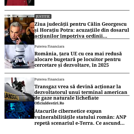
JUSTITIE
Ziua judecății pentru Călin Georgescu
și Horațiu Potra: acuzațiile din dosarul
acțiunilor împotriva ordinii
constituționale, pe masa judecătorilor
Puterea Financiara
de la Înalta Curte
România, țara UE cu cea mai redusă
alocare bugetară pe locuitor pentru
cercetare și dezvoltare, în 2025
Puterea Financiara
Transgaz vrea să devină acționar la
dezvoltatorul unui terminal american
de gaze naturale lichefiate
Oficiuldestiri.ro
Atacurile cibernetice expun
vulnerabilitățile statului român: ANP
repetă scenariul e‑Terra. Ce ascund
comunicările oficiale și cine răspunde