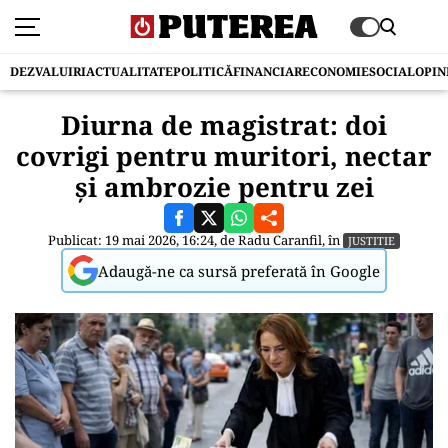
DEZVALUIRI
ACTUALITATE
POLITICĂ
FINANCIAR
ECONOMIE
SOCIAL
OPIN
Diurna de magistrat: doi
covrigi pentru muritori, nectar
și ambrozie pentru zei
Publicat: 19 mai 2026, 16:24, de
Radu Caranfil
, în
JUSTITIE
Adaugă-ne ca sursă preferată în Google