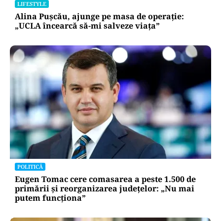
LIFESTYLE
Alina Pușcău, ajunge pe masa de operație:
„UCLA încearcă să-mi salveze viața”
POLITICĂ
Eugen Tomac cere comasarea a peste 1.500 de
primării și reorganizarea județelor: „Nu mai
putem funcționa”