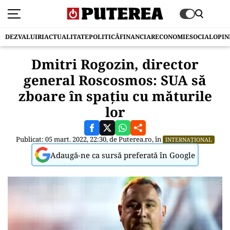
DEZVALUIRI
ACTUALITATE
POLITICĂ
FINANCIAR
ECONOMIE
SOCIAL
OPIN
Dmitri Rogozin, director
general Roscosmos: SUA să
zboare în spațiu cu măturile
lor
Publicat: 05 mart. 2022, 22:30, de
Puterea.ro
, în
INTERNAȚIONAL
Adaugă-ne ca sursă preferată în Google