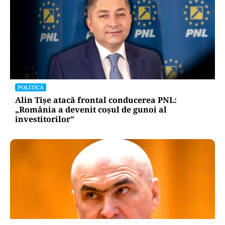
POLITICĂ
Alin Tișe atacă frontal conducerea PNL:
„România a devenit coșul de gunoi al
investitorilor”