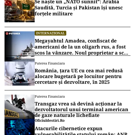
Se naște un „NATO sunnit”: Arabia
Saudită, Turcia și Pakistan își unesc
forțele militare
INTERNAȚIONAL
Megayahtul Amadea, confiscat de
americani de la un oligarh rus, a fost
scos la vânzare. Noul proprietar a scos
din conturi 187 de milioane de dolari
Puterea Financiara
România, țara UE cu cea mai redusă
alocare bugetară pe locuitor pentru
cercetare și dezvoltare, în 2025
Puterea Financiara
Transgaz vrea să devină acționar la
dezvoltatorul unui terminal american
de gaze naturale lichefiate
Oficiuldestiri.ro
Atacurile cibernetice expun
vulnerabilitățile statului român: ANP