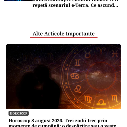
repetă scenariul e‑Terra. Ce ascund
comunicările oficiale și cine răspunde
pentru mentenanța IT a instituțiilor
publice
Alte Articole Importante
HOROSCOP
Horoscop 8 august 2026. Trei zodii trec prin
momente de cumpănă: o despărțire sau o veste