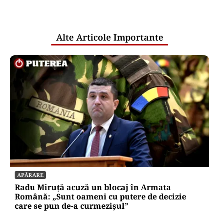
pentru mentenanța IT a instituțiilor
publice
Alte Articole Importante
APĂRARE
Radu Miruță acuză un blocaj în Armata
Română: „Sunt oameni cu putere de decizie
care se pun de-a curmezișul”