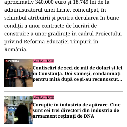
aproximativ 340.000 euro şi 18.749 lei de la
administratorul unei firme, coinculpat, în
schimbul atribuirii şi pentru derularea în bune
condiţii a unor contracte de lucrări de
construire a unor grădiniţe în cadrul Proiectului
privind Reforma Educaţiei Timpurii în
România.
ACTUALITATE
Confiscări de zeci de mii de dolari și lei
în Constanța. Doi vameși, condamnați
pentru mită după ce și-au recunoscut
faptele în fața DNA
ACTUALITATE
Corupție în industria de apărare. Cine
sunt cei trei directori din industria de
armament reținuți de DNA