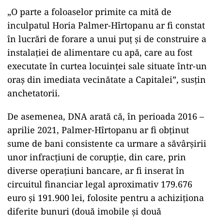
„O parte a foloaselor primite ca mită de
inculpatul Horia Palmer-Hîrtopanu ar fi constat
în lucrări de forare a unui puţ şi de construire a
instalaţiei de alimentare cu apă, care au fost
executate în curtea locuinţei sale situate într-un
oraş din imediata vecinătate a Capitalei”, susţin
anchetatorii.
De asemenea, DNA arată că, în perioada 2016 –
aprilie 2021, Palmer-Hîrtopanu ar fi obţinut
sume de bani consistente ca urmare a săvârşirii
unor infracţiuni de corupţie, din care, prin
diverse operaţiuni bancare, ar fi inserat în
circuitul financiar legal aproximativ 179.676
euro şi 191.900 lei, folosite pentru a achiziţiona
diferite bunuri (două imobile şi două