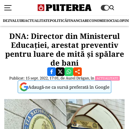
DEZVALUIRI
ACTUALITATE
POLITICĂ
FINANCIAR
ECONOMIE
SOCIAL
OPIN
DNA: Director din Ministerul
Educaţiei, arestat preventiv
pentru luare de mită şi spălare
de bani
Publicat: 15 sept. 2022, 17:01, de
Aurel Drăgan
, în
ACTUALITATE
Adaugă-ne ca sursă preferată în Google