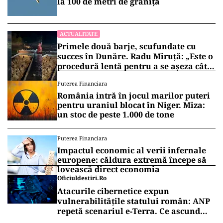
la 100 de metri de graniţă
ACTUALITATE
Primele două barje, scufundate cu
succes în Dunăre. Radu Miruță: „Este o
procedură lentă pentru a se așeza cât
mai bine”
Puterea Financiara
România intră în jocul marilor puteri
pentru uraniul blocat în Niger. Miza:
un stoc de peste 1.000 de tone
Puterea Financiara
Impactul economic al verii infernale
europene: căldura extremă începe să
lovească direct economia
Oficiuldestiri.ro
Atacurile cibernetice expun
vulnerabilitățile statului român: ANP
repetă scenariul e‑Terra. Ce ascund
comunicările oficiale și cine răspunde