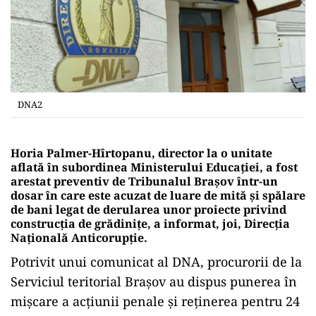
DNA2
Horia Palmer-Hîrtopanu, director la o unitate
aflată în subordinea Ministerului Educaţiei, a fost
arestat preventiv de Tribunalul Braşov într-un
dosar în care este acuzat de luare de mită şi spălare
de bani legat de derularea unor proiecte privind
construcţia de grădiniţe, a informat, joi, Direcţia
Naţională Anticorupţie.
Potrivit unui comunicat al DNA, procurorii de la
Serviciul teritorial Braşov au dispus punerea în
mişcare a acţiunii penale şi reţinerea pentru 24