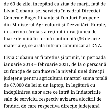
de 60 de zile, începând cu ziua de marţi, faţă de
Livia Ciobanu, şef serviciu în cadrul Direcţiei
Generale Buget Finanţe şi Fonduri Europene
din Ministerul Agriculturii şi Dezvoltării Rurale,
în sarcina căreia s-a reţinut infracţiunea de
luare de mită în formă continuată (36 de acte
materiale), se arată într-un comunicat al DNA.
Livia Ciobanu ar fi pretins şi primit, în perioada
ianuarie 2018 – februarie 2021, de la o persoană
cu funcţie de conducere la nivelul unei direcţii
judeţene pentru agricultură (martor) suma totală
de 67.000 de lei şi un laptop, în legătură cu
îndeplinirea unor acte ce intră în îndatoririle
sale de serviciu, respectiv avizarea alocării de
fonduri de care respectiva direcţie judeţeană