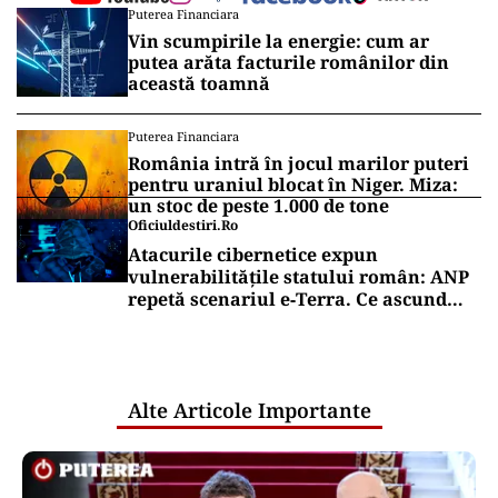
Puterea Financiara
Vin scumpirile la energie: cum ar
putea arăta facturile românilor din
această toamnă
Puterea Financiara
România intră în jocul marilor puteri
pentru uraniul blocat în Niger. Miza:
un stoc de peste 1.000 de tone
Oficiuldestiri.ro
Atacurile cibernetice expun
vulnerabilitățile statului român: ANP
repetă scenariul e‑Terra. Ce ascund
comunicările oficiale și cine răspunde
pentru mentenanța IT a instituțiilor
publice
Alte Articole Importante