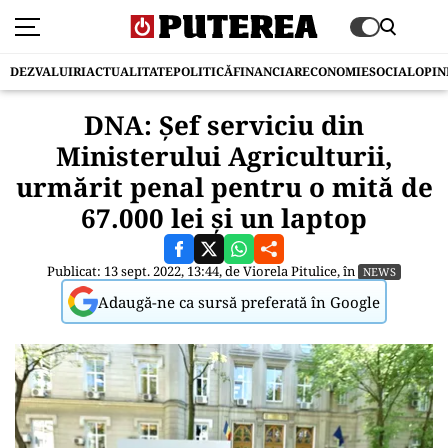
DEZVALUIRI
ACTUALITATE
POLITICĂ
FINANCIAR
ECONOMIE
SOCIAL
OPIN
DNA: Şef serviciu din
Ministerului Agriculturii,
urmărit penal pentru o mită de
67.000 lei şi un laptop
Publicat: 13 sept. 2022, 13:44, de
Viorela Pitulice
, în
NEWS
Adaugă-ne ca sursă preferată în Google