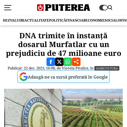
DEZVALUIRI
ACTUALITATE
POLITICĂ
FINANCIAR
ECONOMIE
SOCIAL
OPIN
DNA trimite în instanță
dosarul Murfatlar cu un
prejudiciu de 47 milioane euro
Publicat: 22 dec. 2023, 16:00, de
Viorela Pitulice
, în
AGRICULTURA
Adaugă-ne ca sursă preferată în Google