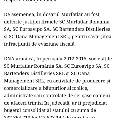
De asemenea, în dosarul Murfatlar au fost
deferite justiţiei firmele SC Murfatlar Romania
SA, SC Euroavipo SA, SC Bartenders Distilleries
şi SC Oana Management SRL, pentru săvârşirea
infracţiunii de evaziune fiscală.
DNA arată că, în perioada 2012-2015, societăţile
SC Murfatlar România SA, SC Euroavipo SA, SC
Bartenders Distilleries SRL şi SC Oana
Management SRL, cu activitate de producere şi
comercializare a băuturilor alcoolice,
administrate sau controlate de cei şase oameni
de afaceri trimişi în judecată, ar fi prejudiciat
bugetul consolidat al statului cu suma de
237.865.710 lei (47.573.142 de euro) prin