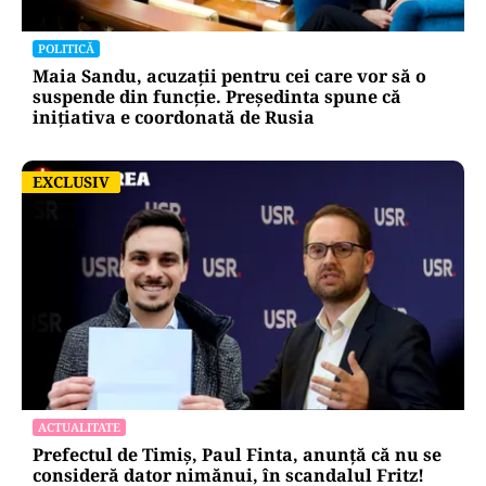
POLITICĂ
Maia Sandu, acuzații pentru cei care vor să o
suspende din funcție. Președinta spune că
inițiativa e coordonată de Rusia
EXCLUSIV
EXCLUSIV
ACTUALITATE
Prefectul de Timiș, Paul Finta, anunță că nu se
consideră dator nimănui, în scandalul Fritz!