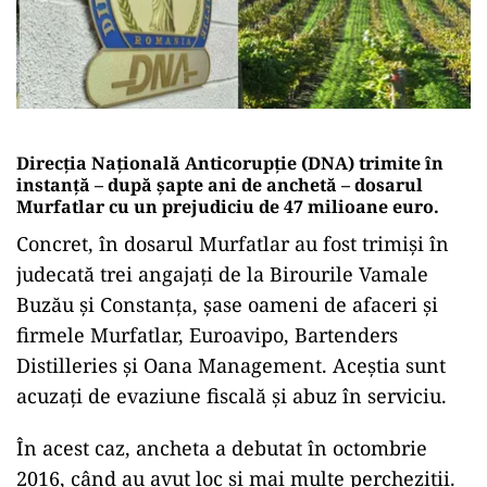
Direcția Națională Anticorupție (DNA) trimite în
instanță – după șapte ani de anchetă – dosarul
Murfatlar cu un prejudiciu de 47 milioane euro.
Concret, în dosarul Murfatlar au fost trimiși în
judecată trei angajaţi de la Birourile Vamale
Buzău şi Constanţa, şase oameni de afaceri şi
firmele Murfatlar, Euroavipo, Bartenders
Distilleries şi Oana Management. Aceștia sunt
acuzați de evaziune fiscală şi abuz în serviciu.
În acest caz, ancheta a debutat în octombrie
2016, când au avut loc şi mai multe percheziţii.